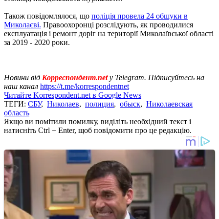
Також повідомлялося, що
поліція провела 24 обшуки в
Миколаєві.
Правоохоронці розслідують, як проводилися
експлуатація і ремонт доріг на території Миколаївської області
за 2019 - 2020 роки.
Новини від
Корреспондент.net
у Telegram. Підписуйтесь на
наш канал
https://t.me/korrespondentnet
Читайте Korrespondent.net в Google News
ТЕГИ:
СБУ
,
Николаев
,
полиция
,
обыск
,
Николаевская
область
Якщо ви помітили помилку, виділіть необхідний текст і
натисніть Ctrl + Enter, щоб повідомити про це редакцію.