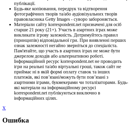
публікації.
Будь-яке копіювання, передрук та відтворення
фотографічних творів та/або аудіовізуальних творів
правовласника Getty Images - суворо забороняється.
Матеріали сайту korrespondent.net призначені для осіб
старше 21 року (21+). Участь в азартних іграх може
викликати ігрову залежність. Дотримуйтесь правил
(принципів) відповідальної гри. При виявленні перших
ознак залежності негайно зверніться до спеціаліста.
Пам'ятайте, що участь в азартних іграх не може бути
джерелом доходів або альтернативою роботі.
Інформаційний ресурс korrespondent.net не проводить
ігри на реальні та/або віртуальні гроші, також сайт не
приймає ні в якій формі оплату ставок та інших
платежів, які пов’язані/можуть бути пов’язані з
азартними іграми, букмекерами чи тоталізаторами. Будь-
які матеріали на інформаційному ресурсі
korrespondent.net публікуються виключно в
інформаційних цілях.
X
Ошибка