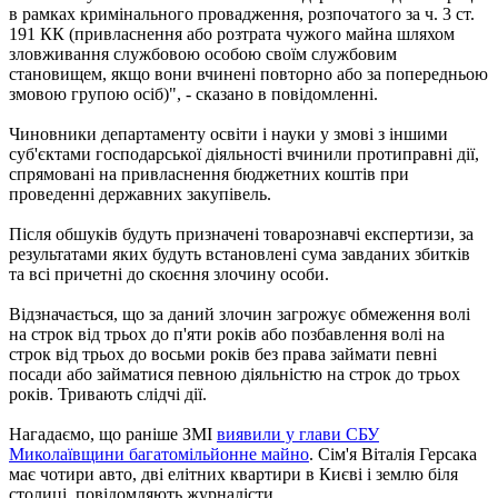
в рамках кримінального провадження, розпочатого за ч. 3 ст.
191 КК (привласнення або розтрата чужого майна шляхом
зловживання службовою особою своїм службовим
становищем, якщо вони вчинені повторно або за попередньою
змовою групою осіб)", - сказано в повідомленні.
Чиновники департаменту освіти і науки у змові з іншими
суб'єктами господарської діяльності вчинили протиправні дії,
спрямовані на привласнення бюджетних коштів при
проведенні державних закупівель.
Після обшуків будуть призначені товарознавчі експертизи, за
результатами яких будуть встановлені сума завданих збитків
та всі причетні до скоєння злочину особи.
Відзначається, що за даний злочин загрожує обмеження волі
на строк від трьох до п'яти років або позбавлення волі на
строк від трьох до восьми років без права займати певні
посади або займатися певною діяльністю на строк до трьох
років. Тривають слідчі дії.
Нагадаємо, що раніше ЗМІ
виявили у глави СБУ
Миколаївщини багатомільйонне майно
. Сім'я Віталія Герсака
має чотири авто, дві елітних квартири в Києві і землю біля
столиці, повідомляють журналісти.