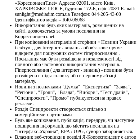
«КореспонденТ.net» Адреса: 02091, місто Київ,
ХАРКІВСЬКЕ ШОСЕ, будинок 172-Б, офіс 208/1 E-mail:
sunlight@mediadim.com.ua
Телефон: 044-205-43-00
Ідентифікатор медіа – R40-06068
Використання будь-яких матеріалів, розміщених на
сайті, дозволяється за умови посилання на
Корреспондент.net.
При копіюванні матеріалів зі сторінки « Новини України
і світу» , для інтернет - видань - обов'язкове пряме
відкрите для пошукових систем гіперпосилання .
Посилання має бути розміщена в незалежності від
повного або часткового використання матеріалів.
Гіперпосилання ( для інтернет - видань) - повинна бути
розміщена в підзаголовку або в першому абзаці
матеріалу.
Новини з позначками "Думка", "Експертиза", "Заява",
"Регіони", "Гроші", "Влада", "Вибори", "Тест-драйв",
"Спецпроекти", "Промо" публікуються на правах
реклами.
Розділ Спецпроекти створюється спільно з
комерційними партнерами.
Будь яке копіювання, публікація, передрук, чи наступне
поширення інформації, що містить посилання на
"Інтерфакс-Україна", EPA / UPG, суворо забороняється.
Власник веб-сторінки в розділі Я-Корреспондент є автор