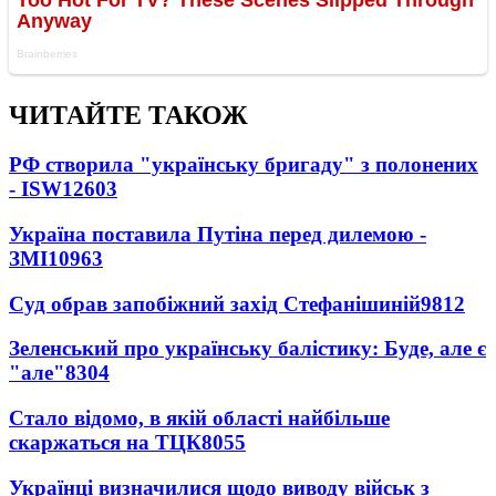
ЧИТАЙТЕ ТАКОЖ
РФ створила "українську бригаду" з полонених
- ISW
12603
Україна поставила Путіна перед дилемою -
ЗМІ
10963
Суд обрав запобіжний захід Стефанішиній
9812
Зеленський про українську балістику: Буде, але є
"але"
8304
Стало відомо, в якій області найбільше
скаржаться на ТЦК
8055
Українці визначилися щодо виводу військ з