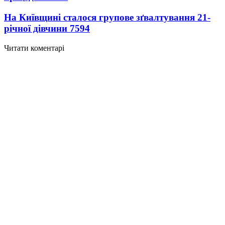
На Київщині сталося групове зґвалтування 21-
річної дівчини
7594
Читати коментарі