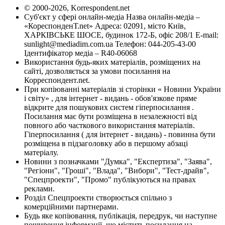
© 2000-2026, Korrespondent.net
Суб'єкт у сфері онлайн-медіа Назва онлайн-медіа –
«КореспонденТ.net» Адреса: 02091, місто Київ,
ХАРКІВСЬКЕ ШОСЕ, будинок 172-Б, офіс 208/1 E-mail:
sunlight@mediadim.com.ua
Телефон: 044-205-43-00
Ідентифікатор медіа – R40-06068
Використання будь-яких матеріалів, розміщених на
сайті, дозволяється за умови посилання на
Корреспондент.net.
При копіюванні матеріалів зі сторінки « Новини України
і світу» , для інтернет - видань - обов'язкове пряме
відкрите для пошукових систем гіперпосилання .
Посилання має бути розміщена в незалежності від
повного або часткового використання матеріалів.
Гіперпосилання ( для інтернет - видань) - повинна бути
розміщена в підзаголовку або в першому абзаці
матеріалу.
Новини з позначками "Думка", "Експертиза", "Заява",
"Регіони", "Гроші", "Влада", "Вибори", "Тест-драйв",
"Спецпроекти", "Промо" публікуються на правах
реклами.
Розділ Спецпроекти створюється спільно з
комерційними партнерами.
Будь яке копіювання, публікація, передрук, чи наступне
поширення інформації, що містить посилання на