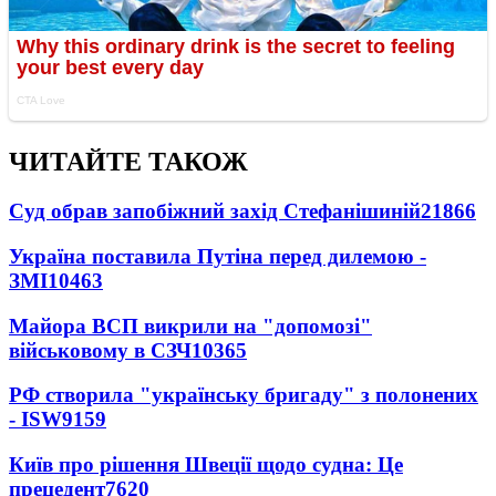
ЧИТАЙТЕ ТАКОЖ
Суд обрав запобіжний захід Стефанішиній
21866
Україна поставила Путіна перед дилемою -
ЗМІ
10463
Майора ВСП викрили на "допомозі"
військовому в СЗЧ
10365
РФ створила "українську бригаду" з полонених
- ISW
9159
Київ про рішення Швеції щодо судна: Це
прецедент
7620