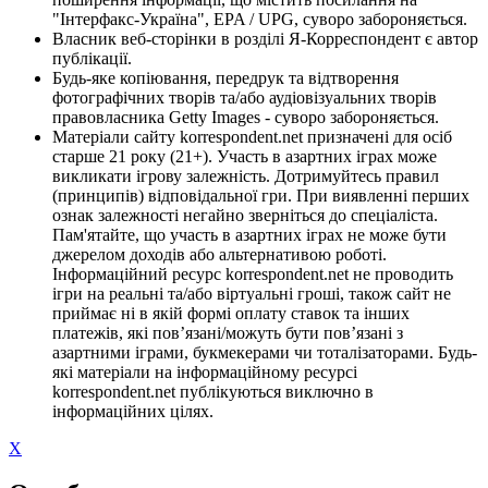
"Інтерфакс-Україна", EPA / UPG, суворо забороняється.
Власник веб-сторінки в розділі Я-Корреспондент є автор
публікації.
Будь-яке копіювання, передрук та відтворення
фотографічних творів та/або аудіовізуальних творів
правовласника Getty Images - суворо забороняється.
Матеріали сайту korrespondent.net призначені для осіб
старше 21 року (21+). Участь в азартних іграх може
викликати ігрову залежність. Дотримуйтесь правил
(принципів) відповідальної гри. При виявленні перших
ознак залежності негайно зверніться до спеціаліста.
Пам'ятайте, що участь в азартних іграх не може бути
джерелом доходів або альтернативою роботі.
Інформаційний ресурс korrespondent.net не проводить
ігри на реальні та/або віртуальні гроші, також сайт не
приймає ні в якій формі оплату ставок та інших
платежів, які пов’язані/можуть бути пов’язані з
азартними іграми, букмекерами чи тоталізаторами. Будь-
які матеріали на інформаційному ресурсі
korrespondent.net публікуються виключно в
інформаційних цілях.
X