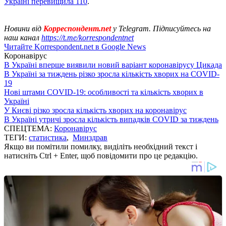
Україні перевищила 110
.
Новини від
Корреспондент.net
у Telegram. Підписуйтесь на
наш канал
https://t.me/korrespondentnet
Читайте Korrespondent.net в Google News
Коронавірус
В Україні вперше виявили новий варіант коронавірусу Цикада
В Україні за тиждень різко зросла кількість хворих на COVID-
19
Нові штами COVID-19: особливості та кількість хворих в
Україні
У Києві різко зросла кількість хворих на коронавірус
В Україні утричі зросла кількість випадків COVID за тиждень
СПЕЦТЕМА:
Коронавірус
ТЕГИ:
статистика
,
Минздрав
Якщо ви помітили помилку, виділіть необхідний текст і
натисніть Ctrl + Enter, щоб повідомити про це редакцію.