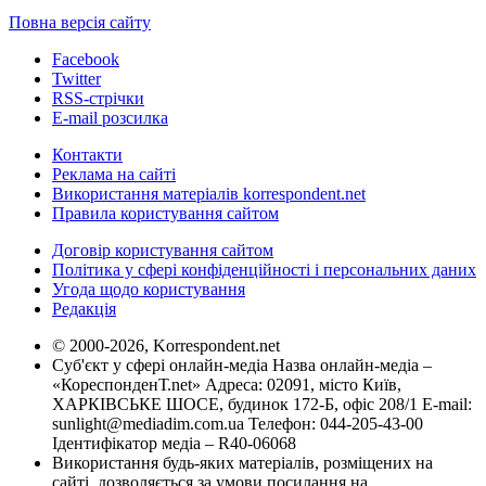
Повна версія сайту
Facebook
Twitter
RSS-стрічки
E-mail розсилка
Контакти
Реклама на сайті
Використання матеріалів korrespondent.net
Правила користування сайтом
Договір користування сайтом
Політика у сфері конфіденційності і персональних даних
Угода щодо користування
Редакція
© 2000-2026, Korrespondent.net
Суб'єкт у сфері онлайн-медіа Назва онлайн-медіа –
«КореспонденТ.net» Адреса: 02091, місто Київ,
ХАРКІВСЬКЕ ШОСЕ, будинок 172-Б, офіс 208/1 E-mail:
sunlight@mediadim.com.ua
Телефон: 044-205-43-00
Ідентифікатор медіа – R40-06068
Використання будь-яких матеріалів, розміщених на
сайті, дозволяється за умови посилання на