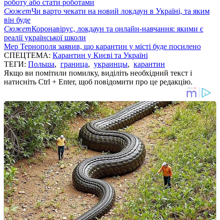
роботу або стати роботами
Сюжет
Чи варто чекати на новий локдаун в Україні, та яким
він буде
Сюжет
Коронавірус, локдаун та онлайн-навчання: якими є
реалії української школи
Мер Тернополя заявив, що карантин у місті буде посилено
СПЕЦТЕМА:
Карантин у Києві та Україні
ТЕГИ:
Польша
,
граница
,
украинцы
,
карантин
Якщо ви помітили помилку, виділіть необхідний текст і
натисніть Ctrl + Enter, щоб повідомити про це редакцію.