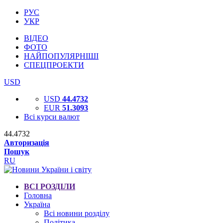
РУС
УКР
ВІДЕО
ФОТО
НАЙПОПУЛЯРНІШІ
СПЕЦПРОЕКТИ
USD
USD
44.4732
EUR
51.3093
Всі курси валют
44.4732
Авторизація
Пошук
RU
ВСІ РОЗДІЛИ
Головна
Україна
Всі новини розділу
Політика