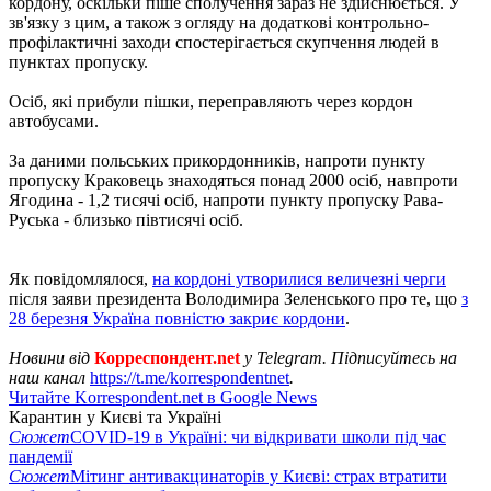
кордону, оскільки піше сполучення зараз не здійснюється. У
зв'язку з цим, а також з огляду на додаткові контрольно-
профілактичні заходи спостерігається скупчення людей в
пунктах пропуску.
Осіб, які прибули пішки, переправляють через кордон
автобусами.
За даними польських прикордонників, напроти пункту
пропуску Краковець знаходяться понад 2000 осіб, навпроти
Ягодина - 1,2 тисячі осіб, напроти пункту пропуску Рава-
Руська - близько півтисячі осіб.
Як повідомлялося,
на кордоні утворилися величезні черги
після заяви президента Володимира Зеленського про те, що
з
28 березня Україна повністю закриє кордони
.
Новини від
Корреспондент.net
у Telegram. Підписуйтесь на
наш канал
https://t.me/korrespondentnet
.
Читайте Korrespondent.net в Google News
Карантин у Києві та Україні
Сюжет
COVID-19 в Україні: чи відкривати школи під час
пандемії
Сюжет
Мітинг антивакцинаторів у Києві: страх втратити