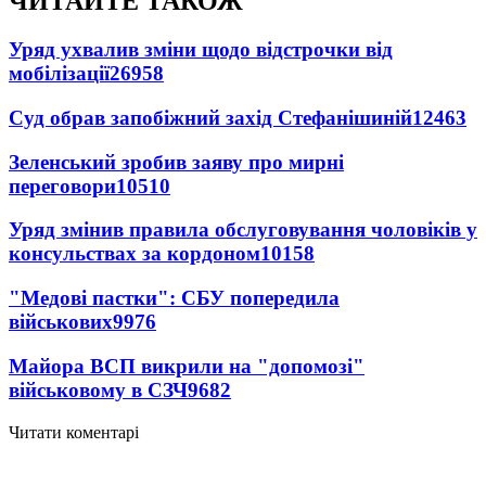
ЧИТАЙТЕ ТАКОЖ
Уряд ухвалив зміни щодо відстрочки від
мобілізації
26958
Суд обрав запобіжний захід Стефанішиній
12463
Зеленський зробив заяву про мирні
переговори
10510
Уряд змінив правила обслуговування чоловіків у
консульствах за кордоном
10158
"Медові пастки": СБУ попередила
військових
9976
Майора ВСП викрили на "допомозі"
військовому в СЗЧ
9682
Читати коментарі