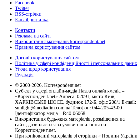
Facebook
Twitter
RSS-стрічки
E-mail розсилка
Контакти
Реклама на сайті
Використання матеріалів korrespondent.net
Правила користування сайтом
Договір користування сайтом
Політика у сфері конфіденційності і персональних даних
Угода щодо користування
Редакція
© 2000-2026, Korrespondent.net
Суб'єкт у сфері онлайн-медіа Назва онлайн-медіа –
«КореспонденТ.net» Адреса: 02091, місто Київ,
ХАРКІВСЬКЕ ШОСЕ, будинок 172-Б, офіс 208/1 E-mail:
sunlight@mediadim.com.ua
Телефон: 044-205-43-00
Ідентифікатор медіа – R40-06068
Використання будь-яких матеріалів, розміщених на
сайті, дозволяється за умови посилання на
Корреспондент.net.
При копіюванні матеріалів зі сторінки « Новини України