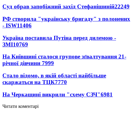
Суд обрав запобіжний захід Стефанішиній
22249
РФ створила "українську бригаду" з полонених
- ISW
11406
Україна поставила Путіна перед дилемою -
ЗМІ
10769
На Київщині сталося групове зґвалтування 21-
річної дівчини
7999
Стало відомо, в якій області найбільше
скаржаться на ТЦК
7770
На Черкащині викрили "схему СЗЧ"
6981
Читати коментарі