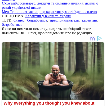
Сюжет
Коронавірус, локдаун та онлайн-навчання: якими є
реалії української школи
Мер Тернополя заявив, що карантин у місті буде посилено
СПЕЦТЕМА:
Карантин у Києві та Україні
ТЕГИ:
бизнес
,
безработица
,
предприниматели
,
карантин
,
безработные
Якщо ви помітили помилку, виділіть необхідний текст і
натисніть Ctrl + Enter, щоб повідомити про це редакцію.