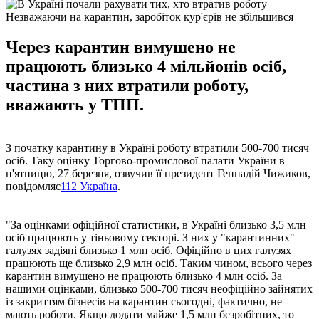
Незважаючи на карантин, заробіток кур'єрів не збільшився
Через карантин вимушено не
працюють близько 4 мільйонів осіб,
частина з них втратили роботу,
вважають у ТПП.
З початку карантину в Україні роботу втратили 500-700 тисяч
осіб. Таку оцінку Торгово-промислової палати України в
п'ятницю, 27 березня, озвучив її президент Геннадій Чижиков,
повідомляє
112 Україна
.
"За оцінками офіційної статистики, в Україні близько 3,5 млн
осіб працюють у тіньовому секторі. З них у "карантинних"
галузях задіяні близько 1 млн осіб. Офіційно в цих галузях
працюють ще близько 2,9 млн осіб. Таким чином, всього через
карантин вимушено не працюють близько 4 млн осіб. За
нашими оцінками, близько 500-700 тисяч неофіційно зайнятих
із закриттям бізнесів на карантин сьогодні, фактично, не
мають роботи. Якщо додати майже 1,5 млн безробітних, то