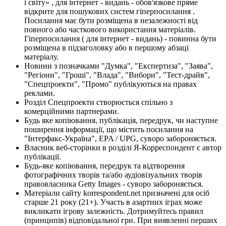
і світу» , для інтернет - видань - обов'язкове пряме
відкрите для пошукових систем гіперпосилання .
Посилання має бути розміщена в незалежності від
повного або часткового використання матеріалів.
Гіперпосилання ( для інтернет - видань) - повинна бути
розміщена в підзаголовку або в першому абзаці
матеріалу.
Новини з позначками "Думка", "Експертиза", "Заява",
"Регіони", "Гроші", "Влада", "Вибори", "Тест-драйв",
"Спецпроекти", "Промо" публікуються на правах
реклами.
Розділ Спецпроекти створюється спільно з
комерційними партнерами.
Будь яке копіювання, публікація, передрук, чи наступне
поширення інформації, що містить посилання на
"Інтерфакс-Україна", EPA / UPG, суворо забороняється.
Власник веб-сторінки в розділі Я-Корреспондент є автор
публікації.
Будь-яке копіювання, передрук та відтворення
фотографічних творів та/або аудіовізуальних творів
правовласника Getty Images - суворо забороняється.
Матеріали сайту korrespondent.net призначені для осіб
старше 21 року (21+). Участь в азартних іграх може
викликати ігрову залежність. Дотримуйтесь правил
(принципів) відповідальної гри. При виявленні перших