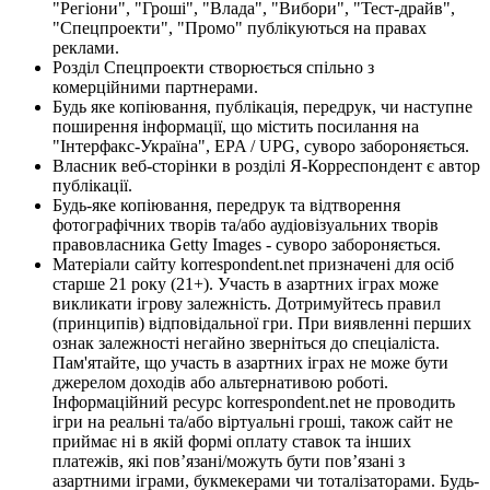
"Регіони", "Гроші", "Влада", "Вибори", "Тест-драйв",
"Спецпроекти", "Промо" публікуються на правах
реклами.
Розділ Спецпроекти створюється спільно з
комерційними партнерами.
Будь яке копіювання, публікація, передрук, чи наступне
поширення інформації, що містить посилання на
"Інтерфакс-Україна", EPA / UPG, суворо забороняється.
Власник веб-сторінки в розділі Я-Корреспондент є автор
публікації.
Будь-яке копіювання, передрук та відтворення
фотографічних творів та/або аудіовізуальних творів
правовласника Getty Images - суворо забороняється.
Матеріали сайту korrespondent.net призначені для осіб
старше 21 року (21+). Участь в азартних іграх може
викликати ігрову залежність. Дотримуйтесь правил
(принципів) відповідальної гри. При виявленні перших
ознак залежності негайно зверніться до спеціаліста.
Пам'ятайте, що участь в азартних іграх не може бути
джерелом доходів або альтернативою роботі.
Інформаційний ресурс korrespondent.net не проводить
ігри на реальні та/або віртуальні гроші, також сайт не
приймає ні в якій формі оплату ставок та інших
платежів, які пов’язані/можуть бути пов’язані з
азартними іграми, букмекерами чи тоталізаторами. Будь-