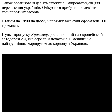
Також організовані дев'ять автобусів і мікроавтобусів для
перевезення українців. Очікується прибуття ще дев'яти
транспортних засобів.
Станом на 18:00 на цьому напрямку вже були оформлені 160
громадян.
Пункт пропуску
Краковець
розташований на європейській
автодорозі А4, яка бере свій початок в Німеччині і є
найзручнішим маршрутом до кордону з Україною.