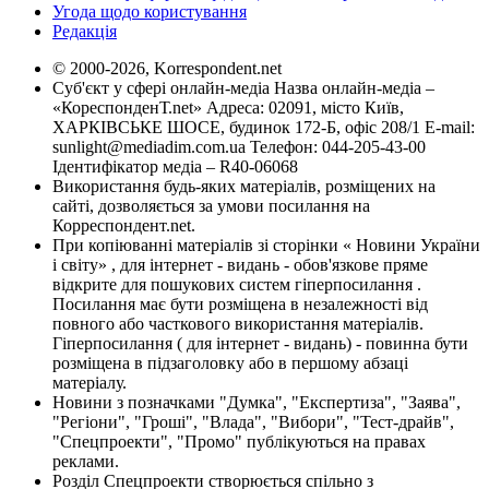
Угода щодо користування
Редакція
© 2000-2026, Korrespondent.net
Суб'єкт у сфері онлайн-медіа Назва онлайн-медіа –
«КореспонденТ.net» Адреса: 02091, місто Київ,
ХАРКІВСЬКЕ ШОСЕ, будинок 172-Б, офіс 208/1 E-mail:
sunlight@mediadim.com.ua
Телефон: 044-205-43-00
Ідентифікатор медіа – R40-06068
Використання будь-яких матеріалів, розміщених на
сайті, дозволяється за умови посилання на
Корреспондент.net.
При копіюванні матеріалів зі сторінки « Новини України
і світу» , для інтернет - видань - обов'язкове пряме
відкрите для пошукових систем гіперпосилання .
Посилання має бути розміщена в незалежності від
повного або часткового використання матеріалів.
Гіперпосилання ( для інтернет - видань) - повинна бути
розміщена в підзаголовку або в першому абзаці
матеріалу.
Новини з позначками "Думка", "Експертиза", "Заява",
"Регіони", "Гроші", "Влада", "Вибори", "Тест-драйв",
"Спецпроекти", "Промо" публікуються на правах
реклами.
Розділ Спецпроекти створюється спільно з