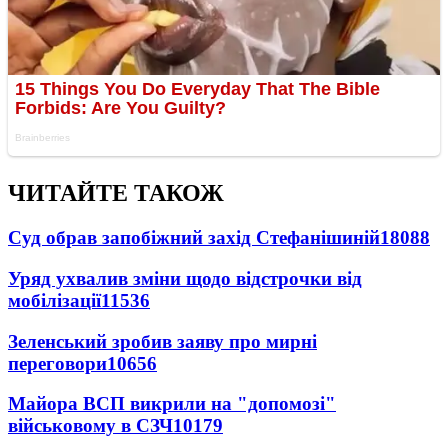
ЧИТАЙТЕ ТАКОЖ
Суд обрав запобіжний захід Стефанішиній
18088
Уряд ухвалив зміни щодо відстрочки від
мобілізації
11536
Зеленський зробив заяву про мирні
переговори
10656
Майора ВСП викрили на "допомозі"
військовому в СЗЧ
10179