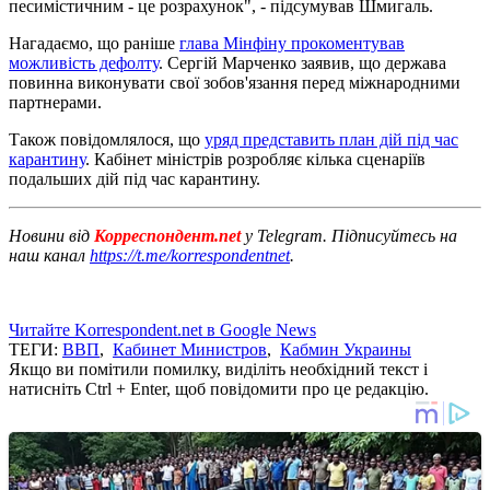
песимістичним - це розрахунок", - підсумував Шмигаль.
Нагадаємо, що раніше
глава Мінфіну прокоментував
можливість дефолту
. Сергій Марченко заявив, що держава
повинна виконувати свої зобов'язання перед міжнародними
партнерами.
Також повідомлялося, що
уряд представить план дій під час
карантину
. Кабінет міністрів розробляє кілька сценаріїв
подальших дій під час карантину.
Новини від
Корреспондент.net
у Telegram. Підписуйтесь на
наш канал
https://t.me/korrespondentnet
.
Читайте Korrespondent.net в Google News
ТЕГИ:
ВВП
,
Кабинет Министров
,
Кабмин Украины
Якщо ви помітили помилку, виділіть необхідний текст і
натисніть Ctrl + Enter, щоб повідомити про це редакцію.