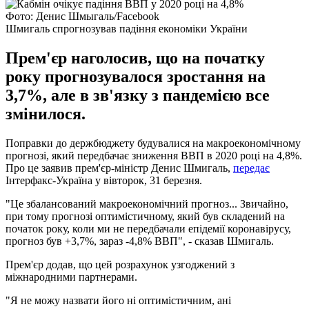
Фото: Денис Шмыгаль/Facebook
Шмигаль спрогнозував падіння економіки України
Прем'єр наголосив, що на початку
року прогнозувалося зростання на
3,7%, але в зв'язку з пандемією все
змінилося.
Поправки до держбюджету будувалися на макроекономічному
прогнозі, який передбачає зниження ВВП в 2020 році на 4,8%.
Про це заявив прем'єр-міністр Денис Шмигаль,
передає
Інтерфакс-Україна у вівторок, 31 березня.
"Це збалансований макроекономічний прогноз... Звичайно,
при тому прогнозі оптимістичному, який був складений на
початок року, коли ми не передбачали епідемії коронавірусу,
прогноз був +3,7%, зараз -4,8% ВВП", - сказав Шмигаль.
Прем'єр додав, що цей розрахунок узгоджений з
міжнародними партнерами.
"Я не можу назвати його ні оптимістичним, ані