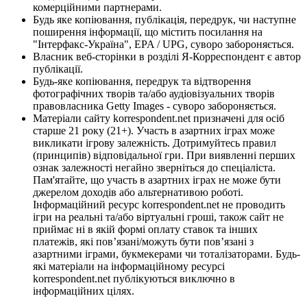
комерційними партнерами.
Будь яке копіювання, публікація, передрук, чи наступне
поширення інформації, що містить посилання на
"Інтерфакс-Україна", EPA / UPG, суворо забороняється.
Власник веб-сторінки в розділі Я-Корреспондент є автор
публікації.
Будь-яке копіювання, передрук та відтворення
фотографічних творів та/або аудіовізуальних творів
правовласника Getty Images - суворо забороняється.
Матеріали сайту korrespondent.net призначені для осіб
старше 21 року (21+). Участь в азартних іграх може
викликати ігрову залежність. Дотримуйтесь правил
(принципів) відповідальної гри. При виявленні перших
ознак залежності негайно зверніться до спеціаліста.
Пам'ятайте, що участь в азартних іграх не може бути
джерелом доходів або альтернативою роботі.
Інформаційний ресурс korrespondent.net не проводить
ігри на реальні та/або віртуальні гроші, також сайт не
приймає ні в якій формі оплату ставок та інших
платежів, які пов’язані/можуть бути пов’язані з
азартними іграми, букмекерами чи тоталізаторами. Будь-
які матеріали на інформаційному ресурсі
korrespondent.net публікуються виключно в
інформаційних цілях.