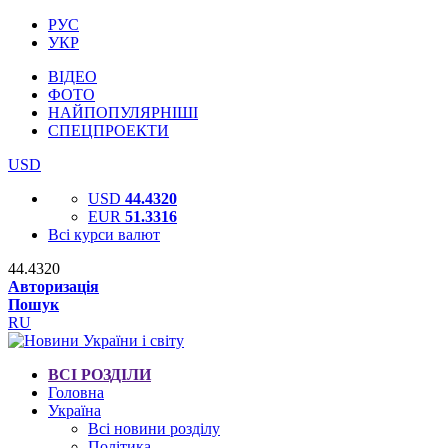
РУС
УКР
ВІДЕО
ФОТО
НАЙПОПУЛЯРНІШІ
СПЕЦПРОЕКТИ
USD
USD
44.4320
EUR
51.3316
Всі курси валют
44.4320
Авторизація
Пошук
RU
ВСІ РОЗДІЛИ
Головна
Україна
Всі новини розділу
Політика