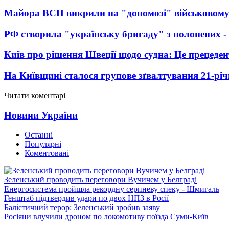
Майора ВСП викрили на "допомозі" військовому
РФ створила "українську бригаду" з полонених -
Київ про рішення Швеції щодо судна: Це прецеден
На Київщині сталося групове зґвалтування 21-річ
Читати коментарі
Новини України
Останні
Популярні
Коментовані
Зеленський проводить переговори Вучичем у Белграді
Енергосистема пройшла рекордну серпневу спеку - Шмигаль
Генштаб підтвердив удари по двох НПЗ в Росії
Балістичний терор: Зеленський зробив заяву
Росіяни влучили дроном по локомотиву поїзда Суми-Київ