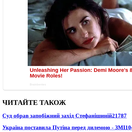
ЧИТАЙТЕ ТАКОЖ
Суд обрав запобіжний захід Стефанішиній
21787
Україна поставила Путіна перед дилемою - ЗМІ
10