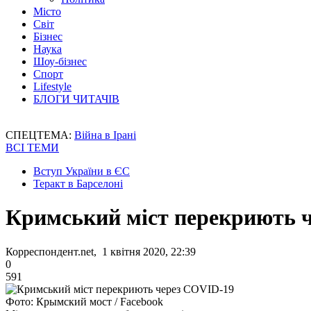
Місто
Світ
Бізнес
Наука
Шоу-бізнес
Спорт
Lifestyle
БЛОГИ ЧИТАЧІВ
СПЕЦТЕМА:
Війна в Ірані
ВСІ ТЕМИ
Вступ України в ЄС
Теракт в Барселоні
Кримський міст перекриють 
Корреспондент.net, 1 квітня 2020, 22:39
0
591
Фото: Крымский мост / Facebook