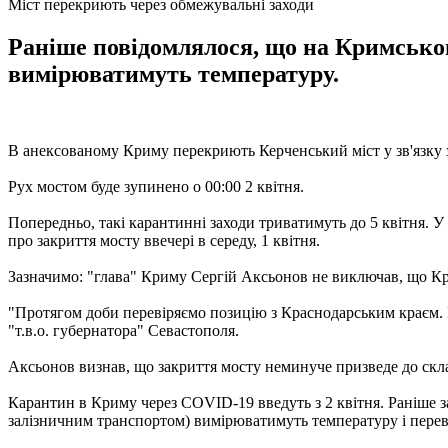
Міст перекриють через обмежувальні заходи
Раніше повідомлялося, що на Кримськом
вимірюватимуть температуру.
В анексованому Криму перекриють Керченський міст у зв'язку 
Рух мостом буде зупинено о 00:00 2 квітня.
Попередньо, такі карантинні заходи триватимуть до 5 квітня. 
про закриття мосту ввечері в середу, 1 квітня.
Зазначимо: "глава" Криму Сергій Аксьонов не виключав, що Кр
"Протягом доби перевіряємо позицію з Краснодарським краєм. Ми
"т.в.о. губернатора" Севастополя.
Аксьонов визнав, що закриття мосту неминуче призведе до скл
Карантин в Криму через COVID-19 введуть з 2 квітня. Раніше з
залізничним транспортом) вимірюватимуть температуру і перев