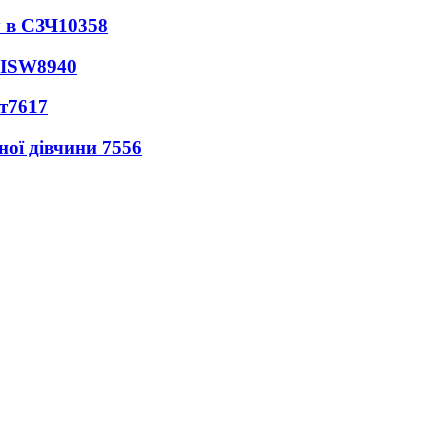
 в СЗЧ
10358
 ISW
8940
т
7617
ної дівчини
7556