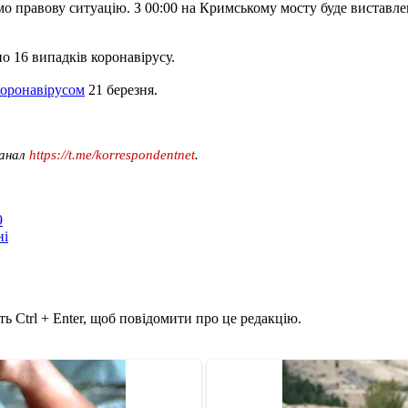
ємо правову ситуацію. З 00:00 на Кримському мосту буде виставл
но 16 випадків коронавірусу.
оронавірусом
21 березня.
канал
https://t.me/korrespondentnet
.
9
ні
ь Ctrl + Enter, щоб повідомити про це редакцію.