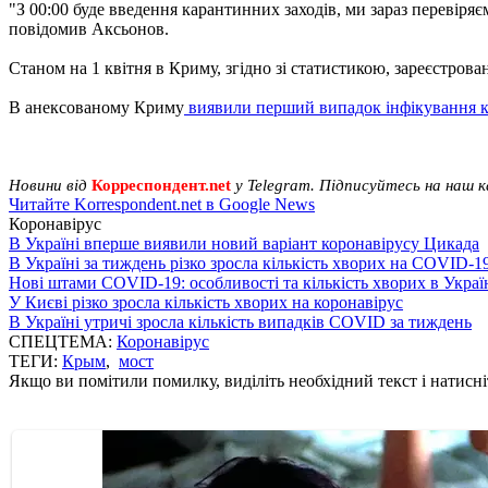
"З 00:00 буде введення карантинних заходів, ми зараз перевіря
повідомив Аксьонов.
Станом на 1 квітня в Криму, згідно зі статистикою, зареєстрова
В анексованому Криму
виявили перший випадок інфікування к
Новини від
Корреспондент.net
у Telegram. Підписуйтесь на наш 
Читайте Korrespondent.net в Google News
Коронавірус
В Україні вперше виявили новий варіант коронавірусу Цикада
В Україні за тиждень різко зросла кількість хворих на COVID-1
Нові штами COVID-19: особливості та кількість хворих в Украї
У Києві різко зросла кількість хворих на коронавірус
В Україні утричі зросла кількість випадків COVID за тиждень
СПЕЦТЕМА:
Коронавірус
ТЕГИ:
Крым
,
мост
Якщо ви помітили помилку, виділіть необхідний текст і натисніт