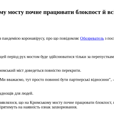
у мосту почне працювати блокпост й всі
з пандемією коронавірусу, про що повідомляє
Обозреватель
з пос
У цей період рух мостом буде здійснюватися тільки за перепустк
имський міст доведеться повністю перекрити.
 вважаємо, тут просто повинні бути партнерські відносини", - з
аднощів для людей.
аявлялося, що на Кримському мосту почне працювати блокпост, вс
ірятимуть на наявність ознак захворювання.