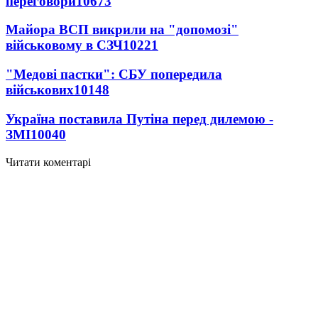
переговори
10673
Майора ВСП викрили на "допомозі"
військовому в СЗЧ
10221
"Медові пастки": СБУ попередила
військових
10148
Україна поставила Путіна перед дилемою -
ЗМІ
10040
Читати коментарі