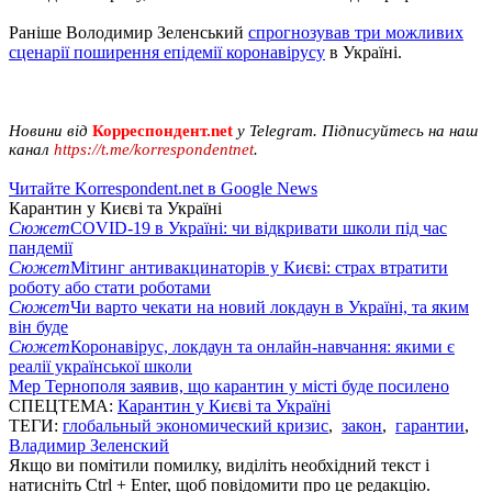
Раніше Володимир Зеленський
спрогнозував три можливих
сценарії поширення епідемії коронавірусу
в Україні.
Новини від
Корреспондент.net
у Telegram. Підписуйтесь на наш
канал
https://t.me/korrespondentnet
.
Читайте Korrespondent.net в Google News
Карантин у Києві та Україні
Сюжет
COVID-19 в Україні: чи відкривати школи під час
пандемії
Сюжет
Мітинг антивакцинаторів у Києві: страх втратити
роботу або стати роботами
Сюжет
Чи варто чекати на новий локдаун в Україні, та яким
він буде
Сюжет
Коронавірус, локдаун та онлайн-навчання: якими є
реалії української школи
Мер Тернополя заявив, що карантин у місті буде посилено
СПЕЦТЕМА:
Карантин у Києві та Україні
ТЕГИ:
глобальный экономический кризис
,
закон
,
гарантии
,
Владимир Зеленский
Якщо ви помітили помилку, виділіть необхідний текст і
натисніть Ctrl + Enter, щоб повідомити про це редакцію.