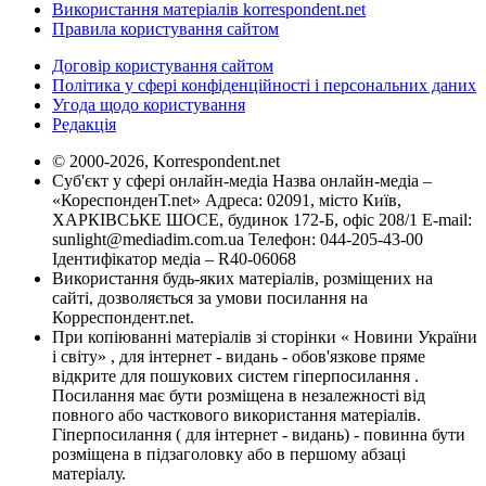
Використання матеріалів korrespondent.net
Правила користування сайтом
Договір користування сайтом
Політика у сфері конфіденційності і персональних даних
Угода щодо користування
Редакція
© 2000-2026, Korrespondent.net
Суб'єкт у сфері онлайн-медіа Назва онлайн-медіа –
«КореспонденТ.net» Адреса: 02091, місто Київ,
ХАРКІВСЬКЕ ШОСЕ, будинок 172-Б, офіс 208/1 E-mail:
sunlight@mediadim.com.ua
Телефон: 044-205-43-00
Ідентифікатор медіа – R40-06068
Використання будь-яких матеріалів, розміщених на
сайті, дозволяється за умови посилання на
Корреспондент.net.
При копіюванні матеріалів зі сторінки « Новини України
і світу» , для інтернет - видань - обов'язкове пряме
відкрите для пошукових систем гіперпосилання .
Посилання має бути розміщена в незалежності від
повного або часткового використання матеріалів.
Гіперпосилання ( для інтернет - видань) - повинна бути
розміщена в підзаголовку або в першому абзаці
матеріалу.