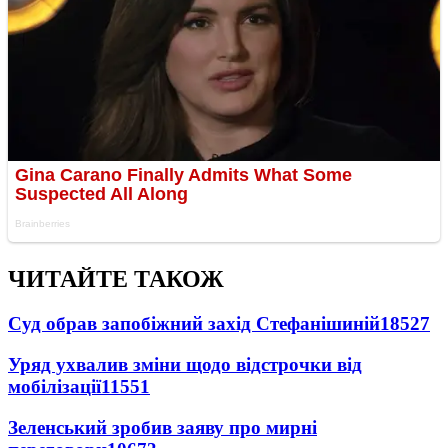
ЧИТАЙТЕ ТАКОЖ
Суд обрав запобіжний захід Стефанішиній
18527
Уряд ухвалив зміни щодо відстрочки від
мобілізації
11551
Зеленський зробив заяву про мирні