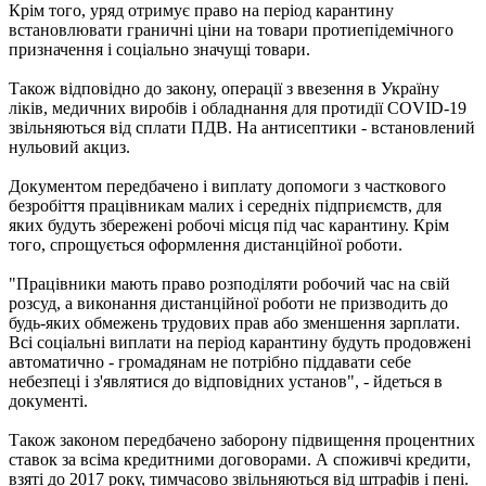
Крім того, уряд отримує право на період карантину
встановлювати граничні ціни на товари протиепідемічного
призначення і соціально значущі товари.
Також відповідно до закону, операції з ввезення в Україну
ліків, медичних виробів і обладнання для протидії COVID-19
звільняються від сплати ПДВ. На антисептики - встановлений
нульовий акциз.
Документом передбачено і виплату допомоги з часткового
безробіття працівникам малих і середніх підприємств, для
яких будуть збережені робочі місця під час карантину. Крім
того, спрощується оформлення дистанційної роботи.
"Працівники мають право розподіляти робочий час на свій
розсуд, а виконання дистанційної роботи не призводить до
будь-яких обмежень трудових прав або зменшення зарплати.
Всі соціальні виплати на період карантину будуть продовжені
автоматично - громадянам не потрібно піддавати себе
небезпеці і з'являтися до відповідних установ", - йдеться в
документі.
Також законом передбачено заборону підвищення процентних
ставок за всіма кредитними договорами. А споживчі кредити,
взяті до 2017 року, тимчасово звільняються від штрафів і пені.