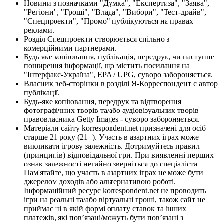
Новини з позначками "Думка", "Експертиза", "Заява",
"Регіони", "Гроші", "Влада", "Вибори", "Тест-драйв",
"Спецпроекти", "Промо" публікуються на правах
реклами.
Розділ Спецпроекти створюється спільно з
комерційними партнерами.
Будь яке копіювання, публікація, передрук, чи наступне
поширення інформації, що містить посилання на
"Інтерфакс-Україна", EPA / UPG, суворо забороняється.
Власник веб-сторінки в розділі Я-Корреспондент є автор
публікації.
Будь-яке копіювання, передрук та відтворення
фотографічних творів та/або аудіовізуальних творів
правовласника Getty Images - суворо забороняється.
Матеріали сайту korrespondent.net призначені для осіб
старше 21 року (21+). Участь в азартних іграх може
викликати ігрову залежність. Дотримуйтесь правил
(принципів) відповідальної гри. При виявленні перших
ознак залежності негайно зверніться до спеціаліста.
Пам'ятайте, що участь в азартних іграх не може бути
джерелом доходів або альтернативою роботі.
Інформаційний ресурс korrespondent.net не проводить
ігри на реальні та/або віртуальні гроші, також сайт не
приймає ні в якій формі оплату ставок та інших
платежів, які пов’язані/можуть бути пов’язані з