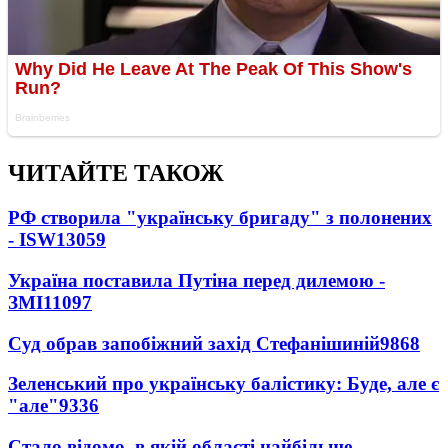
ЧИТАЙТЕ ТАКОЖ
РФ створила "українську бригаду" з полонених
- ISW
13059
Україна поставила Путіна перед дилемою -
ЗМІ
11097
Суд обрав запобіжний захід Стефанішиній
9868
Зеленський про українську балістику: Буде, але є
"але"
9336
Стало відомо, в якій області найбільше