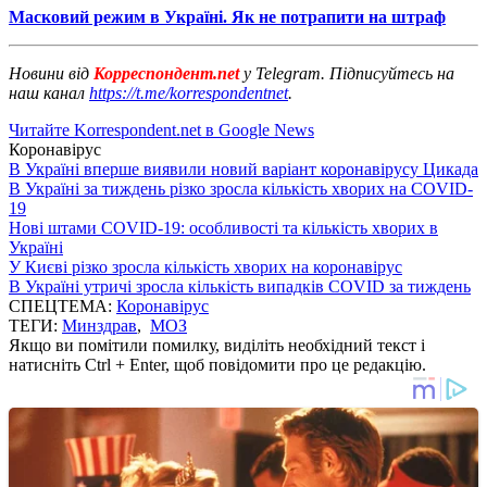
Масковий режим в Україні. Як не потрапити на штраф
Новини від
Корреспондент.net
у Telegram. Підписуйтесь на
наш канал
https://t.me/korrespondentnet
.
Читайте Korrespondent.net в Google News
Коронавірус
В Україні вперше виявили новий варіант коронавірусу Цикада
В Україні за тиждень різко зросла кількість хворих на COVID-
19
Нові штами COVID-19: особливості та кількість хворих в
Україні
У Києві різко зросла кількість хворих на коронавірус
В Україні утричі зросла кількість випадків COVID за тиждень
СПЕЦТЕМА:
Коронавірус
ТЕГИ:
Минздрав
,
МОЗ
Якщо ви помітили помилку, виділіть необхідний текст і
натисніть Ctrl + Enter, щоб повідомити про це редакцію.