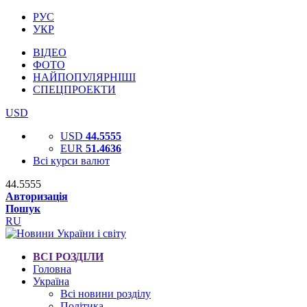
РУС
УКР
ВІДЕО
ФОТО
НАЙПОПУЛЯРНІШІ
СПЕЦПРОЕКТИ
USD
USD
44.5555
EUR
51.4636
Всі курси валют
44.5555
Авторизація
Пошук
RU
ВСІ РОЗДІЛИ
Головна
Україна
Всі новини розділу
Політика