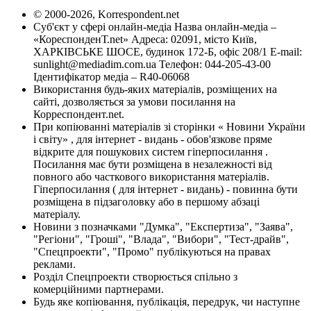
© 2000-2026, Korrespondent.net
Суб'єкт у сфері онлайн-медіа Назва онлайн-медіа –
«КореспонденТ.net» Адреса: 02091, місто Київ,
ХАРКІВСЬКЕ ШОСЕ, будинок 172-Б, офіс 208/1 E-mail:
sunlight@mediadim.com.ua
Телефон: 044-205-43-00
Ідентифікатор медіа – R40-06068
Використання будь-яких матеріалів, розміщених на
сайті, дозволяється за умови посилання на
Корреспондент.net.
При копіюванні матеріалів зі сторінки « Новини України
і світу» , для інтернет - видань - обов'язкове пряме
відкрите для пошукових систем гіперпосилання .
Посилання має бути розміщена в незалежності від
повного або часткового використання матеріалів.
Гіперпосилання ( для інтернет - видань) - повинна бути
розміщена в підзаголовку або в першому абзаці
матеріалу.
Новини з позначками "Думка", "Експертиза", "Заява",
"Регіони", "Гроші", "Влада", "Вибори", "Тест-драйв",
"Спецпроекти", "Промо" публікуються на правах
реклами.
Розділ Спецпроекти створюється спільно з
комерційними партнерами.
Будь яке копіювання, публікація, передрук, чи наступне