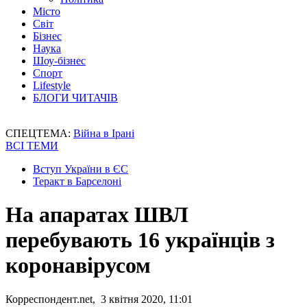
Місто
Світ
Бізнес
Наука
Шоу-бізнес
Спорт
Lifestyle
БЛОГИ ЧИТАЧІВ
СПЕЦТЕМА:
Війна в Ірані
ВСІ ТЕМИ
Вступ України в ЄС
Теракт в Барселоні
На апаратах ШВЛ
перебувають 16 українців з
коронавірусом
Корреспондент.net, 3 квітня 2020, 11:01