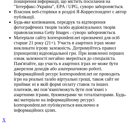
поширення інформації, що містить посилання на
"Інтерфакс-Україна", EPA / UPG, суворо забороняється.
Власник веб-сторінки в розділі Я-Корреспондент є автор
публікації.
Будь-яке копіювання, передрук та відтворення
фотографічних творів та/або аудіовізуальних творів
правовласника Getty Images - суворо забороняється.
Матеріали сайту korrespondent.net призначені для осіб
старше 21 року (21+). Участь в азартних іграх може
викликати ігрову залежність. Дотримуйтесь правил
(принципів) відповідальної гри. При виявленні перших
ознак залежності негайно зверніться до спеціаліста.
Пам'ятайте, що участь в азартних іграх не може бути
джерелом доходів або альтернативою роботі.
Інформаційний ресурс korrespondent.net не проводить
ігри на реальні та/або віртуальні гроші, також сайт не
приймає ні в якій формі оплату ставок та інших
платежів, які пов’язані/можуть бути пов’язані з
азартними іграми, букмекерами чи тоталізаторами. Будь-
які матеріали на інформаційному ресурсі
korrespondent.net публікуються виключно в
інформаційних цілях.
X