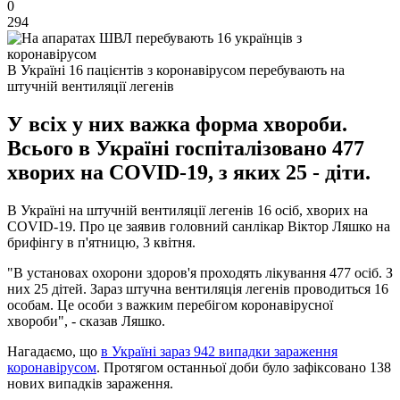
0
294
В Україні 16 пацієнтів з коронавірусом перебувають на
штучній вентиляції легенів
У всіх у них важка форма хвороби.
Всього в Україні госпіталізовано 477
хворих на COVID-19, з яких 25 - діти.
В Україні на штучній вентиляції легенів 16 осіб, хворих на
COVID-19. Про це заявив головний санлікар Віктор Ляшко на
брифінгу в п'ятницю, 3 квітня.
"В установах охорони здоров'я проходять лікування 477 осіб. З
них 25 дітей. Зараз штучна вентиляція легенів проводиться 16
особам. Це особи з важким перебігом коронавірусної
хвороби", - сказав Ляшко.
Нагадаємо, що
в Україні зараз 942 випадки зараження
коронавірусом
. Протягом останньої доби було зафіксовано 138
нових випадків зараження.