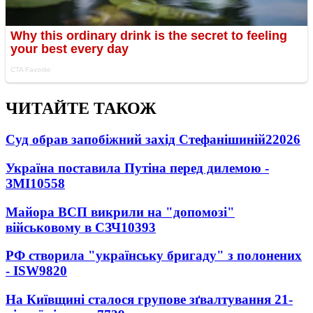
ЧИТАЙТЕ ТАКОЖ
Суд обрав запобіжний захід Стефанішиній
22026
Україна поставила Путіна перед дилемою -
ЗМІ
10558
Майора ВСП викрили на "допомозі"
військовому в СЗЧ
10393
РФ створила "українську бригаду" з полонених
- ISW
9820
На Київщині сталося групове зґвалтування 21-