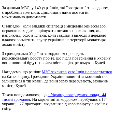
За даними МЗС, у 140 українців, які "застрягли" за кордоном,
є проблеми з житлом. Дипломати намагаються їм
максимально допомагати.
Є випадки, коли завдяки співпраці з місцевим бізнесом або
церквою виходить вирішувати питання проживання, як,
наприклад, було в Іспанії, коли завдяки взаємодії з церквою
вдалося розмістити групу українців на території монастиря,
додав міністр.
З громадянами України за кордоном проводять
роз'яснювальну роботу про те, що після повернення в Україну
вони повинні будуть пройти обсервацію, резюмував Кулеба.
Нагадаємо, що раніше
МЗС закликав українців не повертатися
на батьківщину. Громадяни України повинні за можливістю
залишатися в тій країні, де вони зараз перебувають, зазначив
міністр Кулеба.
Також повідомлялося, що
в Україну повернулися понад 144
тисячі громадян
. На карантині за кордоном перебувають 174
українці і 27 проходять лікування від коронавірусу в країнах
світу.