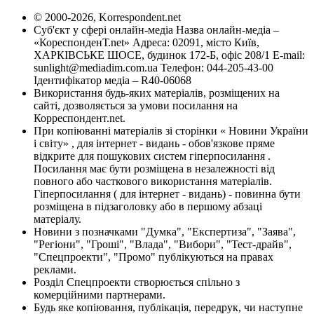
© 2000-2026, Korrespondent.net
Суб'єкт у сфері онлайн-медіа Назва онлайн-медіа –
«КореспонденТ.net» Адреса: 02091, місто Київ,
ХАРКІВСЬКЕ ШОСЕ, будинок 172-Б, офіс 208/1 E-mail:
sunlight@mediadim.com.ua
Телефон: 044-205-43-00
Ідентифікатор медіа – R40-06068
Використання будь-яких матеріалів, розміщених на
сайті, дозволяється за умови посилання на
Корреспондент.net.
При копіюванні матеріалів зі сторінки « Новини України
і світу» , для інтернет - видань - обов'язкове пряме
відкрите для пошукових систем гіперпосилання .
Посилання має бути розміщена в незалежності від
повного або часткового використання матеріалів.
Гіперпосилання ( для інтернет - видань) - повинна бути
розміщена в підзаголовку або в першому абзаці
матеріалу.
Новини з позначками "Думка", "Експертиза", "Заява",
"Регіони", "Гроші", "Влада", "Вибори", "Тест-драйв",
"Спецпроекти", "Промо" публікуються на правах
реклами.
Розділ Спецпроекти створюється спільно з
комерційними партнерами.
Будь яке копіювання, публікація, передрук, чи наступне