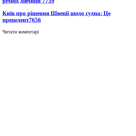
річної дівчини
7739
Київ про рішення Швеції щодо судна: Це
прецедент
7656
Читати коментарі