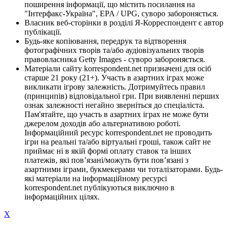
поширення інформації, що містить посилання на
"Інтерфакс-Україна", EPA / UPG, суворо забороняється.
Власник веб-сторінки в розділі Я-Корреспондент є автор
публікації.
Будь-яке копіювання, передрук та відтворення
фотографічних творів та/або аудіовізуальних творів
правовласника Getty Images - суворо забороняється.
Матеріали сайту korrespondent.net призначені для осіб
старше 21 року (21+). Участь в азартних іграх може
викликати ігрову залежність. Дотримуйтесь правил
(принципів) відповідальної гри. При виявленні перших
ознак залежності негайно зверніться до спеціаліста.
Пам'ятайте, що участь в азартних іграх не може бути
джерелом доходів або альтернативою роботі.
Інформаційний ресурс korrespondent.net не проводить
ігри на реальні та/або віртуальні гроші, також сайт не
приймає ні в якій формі оплату ставок та інших
платежів, які пов’язані/можуть бути пов’язані з
азартними іграми, букмекерами чи тоталізаторами. Будь-
які матеріали на інформаційному ресурсі
korrespondent.net публікуються виключно в
інформаційних цілях.
X