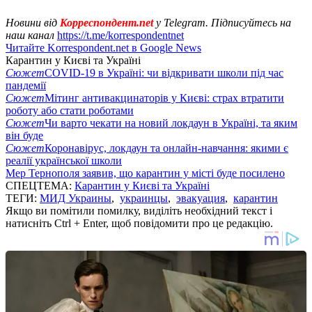
Новини від
Корреспондент.net
у Telegram. Підписуйтесь на
наш канал
https://t.me/korrespondentnet
Читайте Korrespondent.net в Google News
Карантин у Києві та Україні
Сюжет
COVID-19 в Україні: чи відкривати школи під час
пандемії
Сюжет
Мітинг антивакцинаторів у Києві: страх втратити
роботу або стати роботами
Сюжет
Чи варто чекати на новий локдаун в Україні, та яким
він буде
Сюжет
Коронавірус, локдаун та онлайн-навчання: якими є
реалії української школи
Мер Тернополя заявив, що карантин у місті буде посилено
СПЕЦТЕМА:
Карантин у Києві та Україні
ТЕГИ:
МИД Украины
,
украинцы
,
эвакуация
,
карантин
Якщо ви помітили помилку, виділіть необхідний текст і
натисніть Ctrl + Enter, щоб повідомити про це редакцію.