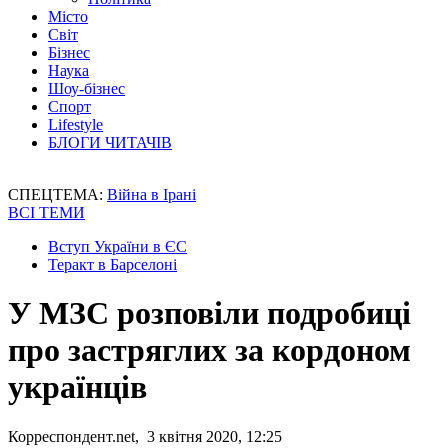
Місто
Світ
Бізнес
Наука
Шоу-бізнес
Спорт
Lifestyle
БЛОГИ ЧИТАЧІВ
СПЕЦТЕМА:
Війна в Ірані
ВСІ ТЕМИ
Вступ України в ЄС
Теракт в Барселоні
У МЗС розповіли подробиці
про застряглих за кордоном
українців
Корреспондент.net, 3 квітня 2020, 12:25