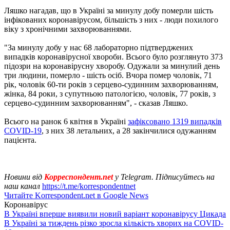
Ляшко нагадав, що в Україні за минулу добу померли шість
інфікованих коронавірусом, більшість з них - люди похилого
віку з хронічними захворюваннями.
"За минулу добу у нас 68 лабораторно підтверджених
випадків коронавірусної хвороби. Всього було розглянуто 373
підозри на коронавірусну хворобу. Одужали за минулий день
три людини, померло - шість осіб. Вчора помер чоловік, 71
рік, чоловік 60-ти років з серцево-судинним захворюванням,
жінка, 84 роки, з супутньою патологією, чоловік, 77 років, з
серцево-судинним захворюванням", - сказав Ляшко.
Всього на ранок 6 квітня в Україні
зафіксовано 1319 випадків
COVID-19
, з них 38 летальних, а 28 закінчилися одужанням
пацієнта.
Новини від
Корреспондент.net
у Telegram. Підписуйтесь на
наш канал
https://t.me/korrespondentnet
Читайте Korrespondent.net в Google News
Коронавірус
В Україні вперше виявили новий варіант коронавірусу Цикада
В Україні за тиждень різко зросла кількість хворих на COVID-