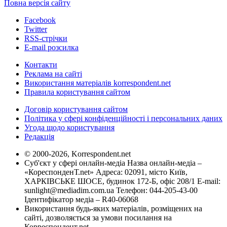
Повна версія сайту
Facebook
Twitter
RSS-стрічки
E-mail розсилка
Контакти
Реклама на сайті
Використання матеріалів korrespondent.net
Правила користування сайтом
Договір користування сайтом
Політика у сфері конфіденційності і персональних даних
Угода щодо користування
Редакція
© 2000-2026, Korrespondent.net
Суб'єкт у сфері онлайн-медіа Назва онлайн-медіа –
«КореспонденТ.net» Адреса: 02091, місто Київ,
ХАРКІВСЬКЕ ШОСЕ, будинок 172-Б, офіс 208/1 E-mail:
sunlight@mediadim.com.ua
Телефон: 044-205-43-00
Ідентифікатор медіа – R40-06068
Використання будь-яких матеріалів, розміщених на
сайті, дозволяється за умови посилання на
Корреспондент.net.