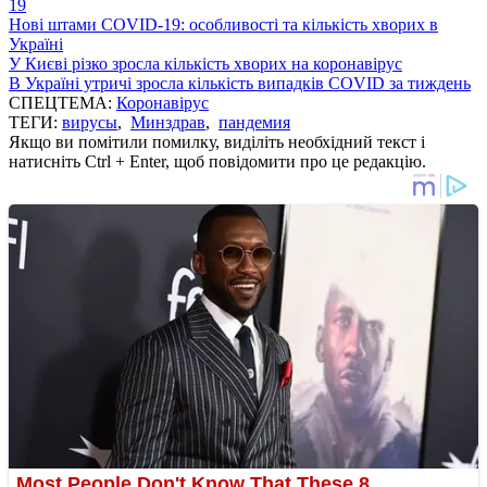
19
Нові штами COVID-19: особливості та кількість хворих в
Україні
У Києві різко зросла кількість хворих на коронавірус
В Україні утричі зросла кількість випадків COVID за тиждень
СПЕЦТЕМА:
Коронавірус
ТЕГИ:
вирусы
,
Минздрав
,
пандемия
Якщо ви помітили помилку, виділіть необхідний текст і
натисніть Ctrl + Enter, щоб повідомити про це редакцію.