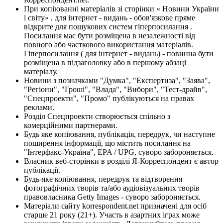
При копіюванні матеріалів зі сторінки « Новини України
і світу» , для інтернет - видань - обов'язкове пряме
відкрите для пошукових систем гіперпосилання .
Посилання має бути розміщена в незалежності від
повного або часткового використання матеріалів.
Гіперпосилання ( для інтернет - видань) - повинна бути
розміщена в підзаголовку або в першому абзаці
матеріалу.
Новини з позначками "Думка", "Експертиза", "Заява",
"Регіони", "Гроші", "Влада", "Вибори", "Тест-драйв",
"Спецпроекти", "Промо" публікуються на правах
реклами.
Розділ Спецпроекти створюється спільно з
комерційними партнерами.
Будь яке копіювання, публікація, передрук, чи наступне
поширення інформації, що містить посилання на
"Інтерфакс-Україна", EPA / UPG, суворо забороняється.
Власник веб-сторінки в розділі Я-Корреспондент є автор
публікації.
Будь-яке копіювання, передрук та відтворення
фотографічних творів та/або аудіовізуальних творів
правовласника Getty Images - суворо забороняється.
Матеріали сайту korrespondent.net призначені для осіб
старше 21 року (21+). Участь в азартних іграх може