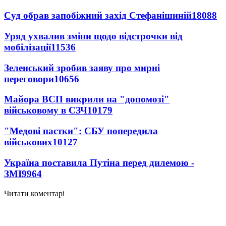
Суд обрав запобіжний захід Стефанішиній
18088
Уряд ухвалив зміни щодо відстрочки від
мобілізації
11536
Зеленський зробив заяву про мирні
переговори
10656
Майора ВСП викрили на "допомозі"
військовому в СЗЧ
10179
"Медові пастки": СБУ попередила
військових
10127
Україна поставила Путіна перед дилемою -
ЗМІ
9964
Читати коментарі