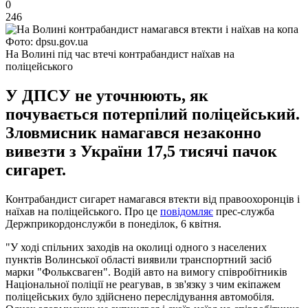
0
246
Фото: dpsu.gov.ua
На Волині під час втечі контрабандист наїхав на
поліцейського
У ДПСУ не уточнюють, як
почувається потерпілий поліцейський.
Зловмисник намагався незаконно
вивезти з України 17,5 тисячі пачок
сигарет.
Контрабандист сигарет намагався втекти від правоохоронців і
наїхав на поліцейського. Про це
повідомляє
прес-служба
Держприкордонслужби в понеділок, 6 квітня.
"У ході спільних заходів на околиці одного з населених
пунктів Волинської області виявили транспортний засіб
марки "Фольксваген". Водій авто на вимогу співробітників
Національної поліції не реагував, в зв'язку з чим екіпажем
поліцейських було здійснено переслідування автомобіля.