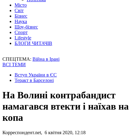
Місто
Світ
Бізнес
Наука
Шоу-бізнес
Спорт
Lifestyle
БЛОГИ ЧИТАЧІВ
СПЕЦТЕМА:
Війна в Ірані
ВСІ ТЕМИ
Вступ України в ЄС
Теракт в Барселоні
На Волині контрабандист
намагався втекти і наїхав на
копа
Корреспондент.net, 6 квітня 2020, 12:18