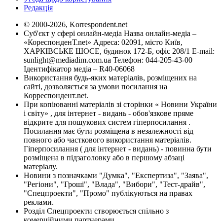
Редакція
© 2000-2026, Korrespondent.net
Суб'єкт у сфері онлайн-медіа Назва онлайн-медіа –
«КореспонденТ.net» Адреса: 02091, місто Київ,
ХАРКІВСЬКЕ ШОСЕ, будинок 172-Б, офіс 208/1 E-mail:
sunlight@mediadim.com.ua
Телефон: 044-205-43-00
Ідентифікатор медіа – R40-06068
Використання будь-яких матеріалів, розміщених на
сайті, дозволяється за умови посилання на
Корреспондент.net.
При копіюванні матеріалів зі сторінки « Новини України
і світу» , для інтернет - видань - обов'язкове пряме
відкрите для пошукових систем гіперпосилання .
Посилання має бути розміщена в незалежності від
повного або часткового використання матеріалів.
Гіперпосилання ( для інтернет - видань) - повинна бути
розміщена в підзаголовку або в першому абзаці
матеріалу.
Новини з позначками "Думка", "Експертиза", "Заява",
"Регіони", "Гроші", "Влада", "Вибори", "Тест-драйв",
"Спецпроекти", "Промо" публікуються на правах
реклами.
Розділ Спецпроекти створюється спільно з
комерційними партнерами.