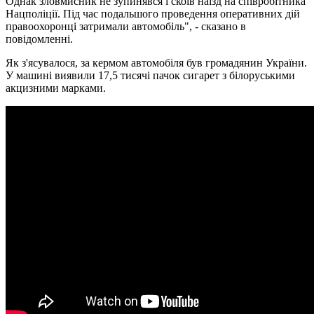
Однак зловмисник не зупинявся і скоїв наїзд на співробітника
Нацполіції. Під час подальшого проведення оперативних дій
правоохоронці затримали автомобіль", - сказано в
повідомленні.
Як з'ясувалося, за кермом автомобіля був громадянин України.
У машині виявили 17,5 тисячі пачок сигарет з білоруськими
акцизними марками.