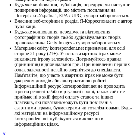
Будь яке копіювання, публікація, передрук, чи наступне
поширення інформації, що містить посилання на
"Інтерфакс-Україна", EPA / UPG, суворо забороняється.
Власник веб-сторінки в розділі Я-Корреспондент є автор
публікації.
Будь-яке копіювання, передрук та відтворення
фотографічних творів та/або аудіовізуальних творів
правовласника Getty Images - суворо забороняється.
Матеріали сайту korrespondent.net призначені для осіб
старше 21 року (21+). Участь в азартних іграх може
викликати ігрову залежність. Дотримуйтесь правил
(принципів) відповідальної гри. При виявленні перших
ознак залежності негайно зверніться до спеціаліста.
Пам'ятайте, що участь в азартних іграх не може бути
джерелом доходів або альтернативою роботі.
Інформаційний ресурс korrespondent.net не проводить
ігри на реальні та/або віртуальні гроші, також сайт не
приймає ні в якій формі оплату ставок та інших
платежів, які пов’язані/можуть бути пов’язані з
азартними іграми, букмекерами чи тоталізаторами. Будь-
які матеріали на інформаційному ресурсі
korrespondent.net публікуються виключно в
інформаційних цілях.
X