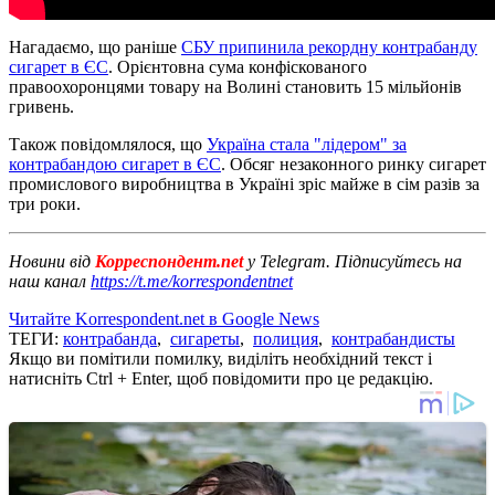
Нагадаємо, що раніше
СБУ припинила рекордну контрабанду
сигарет в ЄС
. Орієнтовна сума конфіскованого
правоохоронцями товару на Волині становить 15 мільйонів
гривень.
Також повідомлялося, що
Україна стала "лідером" за
контрабандою сигарет в ЄС
. Обсяг незаконного ринку сигарет
промислового виробництва в Україні зріс майже в сім разів за
три роки.
Новини від
Корреспондент.net
у Telegram. Підписуйтесь на
наш канал
https://t.me/korrespondentnet
Читайте Korrespondent.net в Google News
ТЕГИ:
контрабанда
,
сигареты
,
полиция
,
контрабандисты
Якщо ви помітили помилку, виділіть необхідний текст і
натисніть Ctrl + Enter, щоб повідомити про це редакцію.