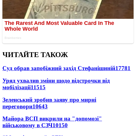
ЧИТАЙТЕ ТАКОЖ
Суд обрав запобіжний захід Стефанішиній
17781
Уряд ухвалив зміни щодо відстрочки від
мобілізації
11515
Зеленський зробив заяву про мирні
переговори
10643
Майора ВСП викрили на "допомозі"
військовому в СЗЧ
10150