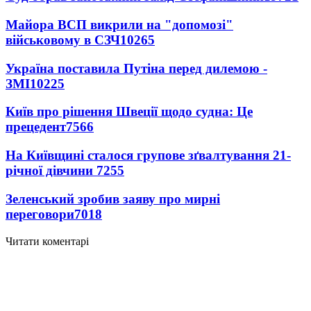
Майора ВСП викрили на "допомозі"
військовому в СЗЧ
10265
Україна поставила Путіна перед дилемою -
ЗМІ
10225
Київ про рішення Швеції щодо судна: Це
прецедент
7566
На Київщині сталося групове зґвалтування 21-
річної дівчини
7255
Зеленський зробив заяву про мирні
переговори
7018
Читати коментарі