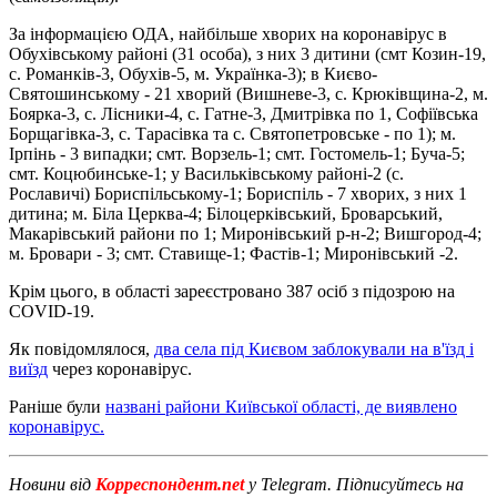
За інформацією ОДА, найбільше хворих на коронавірус в
Обухівському районі (31 особа), з них 3 дитини (смт Козин-19,
с. Романків-3, Обухів-5, м. Українка-3); в Києво-
Святошинському - 21 хворий (Вишневе-3, с. Крюківщина-2, м.
Боярка-3, с. Лісники-4, с. Гатне-3, Дмитрівка по 1, Софіївська
Борщагівка-3, с. Тарасівка та с. Святопетровське - по 1); м.
Ірпінь - 3 випадки; смт. Ворзель-1; смт. Гостомель-1; Буча-5;
смт. Коцюбинське-1; у Васильківському районі-2 (с.
Рославичі) Бориспільському-1; Бориспіль - 7 хворих, з них 1
дитина; м. Біла Церква-4; Білоцерківський, Броварський,
Макарівський райони по 1; Миронівський р-н-2; Вишгород-4;
м. Бровари - 3; смт. Ставище-1; Фастів-1; Миронівський -2.
Крім цього, в області зареєстровано 387 осіб з підозрою на
COVID-19.
Як повідомлялося,
два села під Києвом заблокували на в'їзд і
виїзд
через коронавірус.
Раніше були
названі райони Київської області, де виявлено
коронавірус.
Новини від
Корреспондент.net
у Telegram. Підписуйтесь на