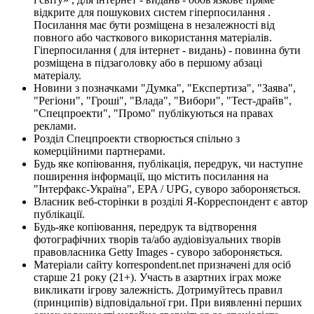
відкрите для пошукових систем гіперпосилання .
Посилання має бути розміщена в незалежності від
повного або часткового використання матеріалів.
Гіперпосилання ( для інтернет - видань) - повинна бути
розміщена в підзаголовку або в першому абзаці
матеріалу.
Новини з позначками "Думка", "Експертиза", "Заява",
"Регіони", "Гроші", "Влада", "Вибори", "Тест-драйв",
"Спецпроекти", "Промо" публікуються на правах
реклами.
Розділ Спецпроекти створюється спільно з
комерційними партнерами.
Будь яке копіювання, публікація, передрук, чи наступне
поширення інформації, що містить посилання на
"Інтерфакс-Україна", EPA / UPG, суворо забороняється.
Власник веб-сторінки в розділі Я-Корреспондент є автор
публікації.
Будь-яке копіювання, передрук та відтворення
фотографічних творів та/або аудіовізуальних творів
правовласника Getty Images - суворо забороняється.
Матеріали сайту korrespondent.net призначені для осіб
старше 21 року (21+). Участь в азартних іграх може
викликати ігрову залежність. Дотримуйтесь правил
(принципів) відповідальної гри. При виявленні перших