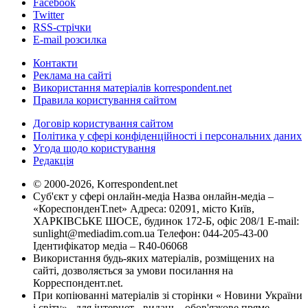
Facebook
Twitter
RSS-стрічки
E-mail розсилка
Контакти
Реклама на сайті
Використання матеріалів korrespondent.net
Правила користування сайтом
Договір користування сайтом
Політика у сфері конфіденційності і персональних даних
Угода щодо користування
Редакція
© 2000-2026, Korrespondent.net
Суб'єкт у сфері онлайн-медіа Назва онлайн-медіа –
«КореспонденТ.net» Адреса: 02091, місто Київ,
ХАРКІВСЬКЕ ШОСЕ, будинок 172-Б, офіс 208/1 E-mail:
sunlight@mediadim.com.ua
Телефон: 044-205-43-00
Ідентифікатор медіа – R40-06068
Використання будь-яких матеріалів, розміщених на
сайті, дозволяється за умови посилання на
Корреспондент.net.
При копіюванні матеріалів зі сторінки « Новини України
і світу» , для інтернет - видань - обов'язкове пряме