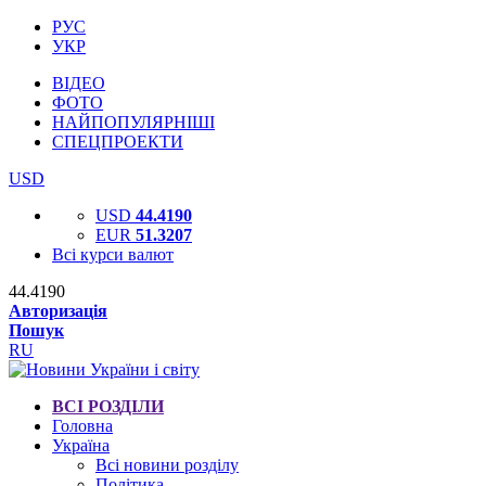
РУС
УКР
ВІДЕО
ФОТО
НАЙПОПУЛЯРНІШІ
СПЕЦПРОЕКТИ
USD
USD
44.4190
EUR
51.3207
Всі курси валют
44.4190
Авторизація
Пошук
RU
ВСІ РОЗДІЛИ
Головна
Україна
Всі новини розділу
Політика