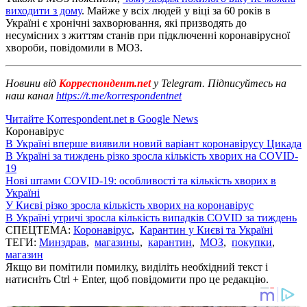
виходити з дому
. Майже у всіх людей у віці за 60 років в
Україні є хронічні захворювання, які призводять до
несумісних з життям станів при підключенні коронавірусної
хвороби, повідомили в МОЗ.
Новини від
Корреспондент.net
у Telegram. Підписуйтесь на
наш канал
https://t.me/korrespondentnet
Читайте Korrespondent.net в Google News
Коронавірус
В Україні вперше виявили новий варіант коронавірусу Цикада
В Україні за тиждень різко зросла кількість хворих на COVID-
19
Нові штами COVID-19: особливості та кількість хворих в
Україні
У Києві різко зросла кількість хворих на коронавірус
В Україні утричі зросла кількість випадків COVID за тиждень
СПЕЦТЕМА:
Коронавірус
,
Карантин у Києві та Україні
ТЕГИ:
Минздрав
,
магазины
,
карантин
,
МОЗ
,
покупки
,
магазин
Якщо ви помітили помилку, виділіть необхідний текст і
натисніть Ctrl + Enter, щоб повідомити про це редакцію.