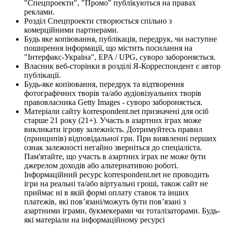
"Спецпроекти", "Промо" публікуються на правах
реклами.
Розділ Спецпроекти створюється спільно з
комерційними партнерами.
Будь яке копіювання, публікація, передрук, чи наступне
поширення інформації, що містить посилання на
"Інтерфакс-Україна", EPA / UPG, суворо забороняється.
Власник веб-сторінки в розділі Я-Корреспондент є автор
публікації.
Будь-яке копіювання, передрук та відтворення
фотографічних творів та/або аудіовізуальних творів
правовласника Getty Images - суворо забороняється.
Матеріали сайту korrespondent.net призначені для осіб
старше 21 року (21+). Участь в азартних іграх може
викликати ігрову залежність. Дотримуйтесь правил
(принципів) відповідальної гри. При виявленні перших
ознак залежності негайно зверніться до спеціаліста.
Пам'ятайте, що участь в азартних іграх не може бути
джерелом доходів або альтернативою роботі.
Інформаційний ресурс korrespondent.net не проводить
ігри на реальні та/або віртуальні гроші, також сайт не
приймає ні в якій формі оплату ставок та інших
платежів, які пов’язані/можуть бути пов’язані з
азартними іграми, букмекерами чи тоталізаторами. Будь-
які матеріали на інформаційному ресурсі