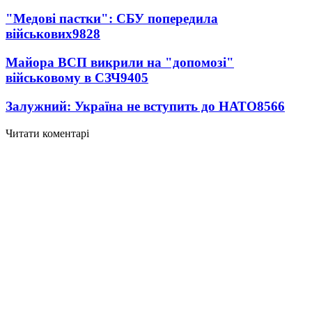
"Медові пастки": СБУ попередила
військових
9828
Майора ВСП викрили на "допомозі"
військовому в СЗЧ
9405
Залужний: Україна не вступить до НАТО
8566
Читати коментарі