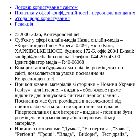
Договір користування сайтом
Політика у сфері конфіденційності і персональних даних
Угода щодо користування
Редакція
© 2000-2026, Korrespondent.net
Суб'єкт у сфері онлайн-медіа Назва онлайн-медіа –
«КореспонденТ.net» Адреса: 02091, місто Київ,
ХАРКІВСЬКЕ ШОСЕ, будинок 172-Б, офіс 208/1 E-mail:
sunlight@mediadim.com.ua
Телефон: 044-205-43-00
Ідентифікатор медіа – R40-06068
Використання будь-яких матеріалів, розміщених на
сайті, дозволяється за умови посилання на
Корреспондент.net.
При копіюванні матеріалів зі сторінки « Новини України
і світу» , для інтернет - видань - обов'язкове пряме
відкрите для пошукових систем гіперпосилання .
Посилання має бути розміщена в незалежності від
повного або часткового використання матеріалів.
Гіперпосилання ( для інтернет - видань) - повинна бути
розміщена в підзаголовку або в першому абзаці
матеріалу.
Новини з позначками "Думка", "Експертиза", "Заява",
"Регіони", "Гроші", "Влада", "Вибори", "Тест-драйв",