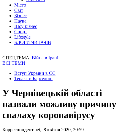
Місто
Світ
Бізнес
Наука
Шоу-бізнес
Спорт
Lifestyle
БЛОГИ ЧИТАЧІВ
СПЕЦТЕМА:
Війна в Ірані
ВСІ ТЕМИ
Вступ України в ЄС
Теракт в Барселоні
У Чернівецькій області
назвали можливу причину
спалаху коронавірусу
Корреспондент.net, 8 квітня 2020, 20:59