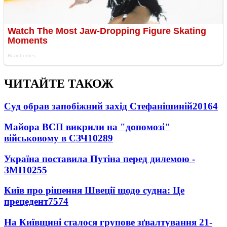
ЧИТАЙТЕ ТАКОЖ
Суд обрав запобіжний захід Стефанішиній
20164
Майора ВСП викрили на "допомозі"
військовому в СЗЧ
10289
Україна поставила Путіна перед дилемою -
ЗМІ
10255
Київ про рішення Швеції щодо судна: Це
прецедент
7574
На Київщині сталося групове зґвалтування 21-