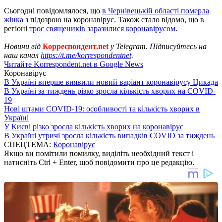
Сьогодні повідомлялося, що
в Чернівецькій області померла
жінка
з підозрою на коронавірус. Також стало відомо, що в
регіоні
троє священиків заразилися коронавірусом
.
Новини від
Корреспондент.net
у Telegram. Підписуйтесь на
наш канал
https://t.me/korrespondentnet
.
Читайте Korrespondent.net в Google News
Коронавірус
В Україні вперше виявили новий варіант коронавірусу Цикада
В Україні за тиждень різко зросла кількість хворих на COVID-
19
Нові штами COVID-19: особливості та кількість хворих в
Україні
У Києві різко зросла кількість хворих на коронавірус
В Україні утричі зросла кількість випадків COVID за тиждень
СПЕЦТЕМА:
Коронавірус
Якщо ви помітили помилку, виділіть необхідний текст і
натисніть Ctrl + Enter, щоб повідомити про це редакцію.