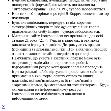
Будь яке копіювання, публікація, передрук, чи наступне
поширення інформації, що містить посилання на
"Інтерфакс-Україна", EPA / UPG, суворо забороняється.
Власник веб-сторінки в розділі Я-Корреспондент є автор
публікації.
Будь-яке копіювання, передрук та відтворення
фотографічних творів та/або аудіовізуальних творів
правовласника Getty Images - суворо забороняється.
Матеріали сайту korrespondent.net призначені для осіб
старше 21 року (21+). Участь в азартних іграх може
викликати ігрову залежність. Дотримуйтесь правил
(принципів) відповідальної гри. При виявленні перших
ознак залежності негайно зверніться до спеціаліста.
Пам'ятайте, що участь в азартних іграх не може бути
джерелом доходів або альтернативою роботі.
Інформаційний ресурс korrespondent.net не проводить
ігри на реальні та/або віртуальні гроші, також сайт не
приймає ні в якій формі оплату ставок та інших
платежів, які пов’язані/можуть бути пов’язані з
азартними іграми, букмекерами чи тоталізаторами. Будь-
які матеріали на інформаційному ресурсі
korrespondent.net публікуються виключно в
інформаційних цілях.
X