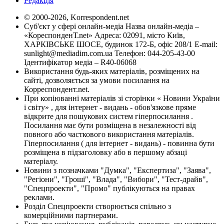
Редакція
© 2000-2026, Korrespondent.net
Суб'єкт у сфері онлайн-медіа Назва онлайн-медіа –
«КореспонденТ.net» Адреса: 02091, місто Київ,
ХАРКІВСЬКЕ ШОСЕ, будинок 172-Б, офіс 208/1 E-mail:
sunlight@mediadim.com.ua
Телефон: 044-205-43-00
Ідентифікатор медіа – R40-06068
Використання будь-яких матеріалів, розміщених на
сайті, дозволяється за умови посилання на
Корреспондент.net.
При копіюванні матеріалів зі сторінки « Новини України
і світу» , для інтернет - видань - обов'язкове пряме
відкрите для пошукових систем гіперпосилання .
Посилання має бути розміщена в незалежності від
повного або часткового використання матеріалів.
Гіперпосилання ( для інтернет - видань) - повинна бути
розміщена в підзаголовку або в першому абзаці
матеріалу.
Новини з позначками "Думка", "Експертиза", "Заява",
"Регіони", "Гроші", "Влада", "Вибори", "Тест-драйв",
"Спецпроекти", "Промо" публікуються на правах
реклами.
Розділ Спецпроекти створюється спільно з
комерційними партнерами.