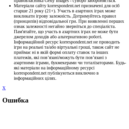
правовласника Getty Images - суворо забороняється.
Матеріали сайту korrespondent.net призначені для осіб
старше 21 року (21+). Участь в азартних іграх може
викликати ігрову залежність. Дотримуйтесь правил
(принципів) відповідальної гри. При виявленні перших
ознак залежності негайно зверніться до спеціаліста.
Пам'ятайте, що участь в азартних іграх не може бути
джерелом доходів або альтернативою роботі.
Інформаційний ресурс korrespondent.net не проводить
ігри на реальні та/або віртуальні гроші, також сайт не
приймає ні в якій формі оплату ставок та інших
платежів, які пов’язані/можуть бути пов’язані з
азартними іграми, букмекерами чи тоталізаторами. Будь-
які матеріали на інформаційному ресурсі
korrespondent.net публікуються виключно в
інформаційних цілях.
X
Ошибка