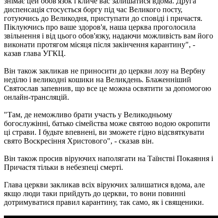
знімає цей обов'язок і кличе вас залишатися вдома. Друга
диспенсація стосується боргу під час Великого посту,
готуючись до Великодня, приступати до сповіді і причастя.
Піклуючись про ваше здоров'я, наша церква проголосила
звільнення і від цього обов'язку, надаючи можливість вам його
виконати протягом місяця після закінчення карантину", -
казав глава УГКЦ.
Він також закликав не приносити до церкви лозу на Вербну
неділю і великодні кошики на Великдень. Блаженніший
Святослав запевнив, що все це можна освятити за допомогою
онлайн-трансляцій.
"Там, де неможливо брати участь у Великодньому
богослужінні, батько сімейства може святою водою окропити
ці страви. І будьте впевнені, ви зможете гідно відсвяткувати
свято Воскресіння Христового", - сказав він.
Він також просив віруючих наполягати на Таїнстві Покаяння і
Причастя тільки в небезпеці смерті.
Глава церкви закликав всіх віруючих залишатися вдома, але
якщо люди таки прийдуть до церкви, то вони повинні
дотримуватися правил карантину, так само, як і священики.