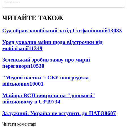
ЧИТАЙТЕ ТАКОЖ
Суд обрав запобіжний захід Стефанішиній
13083
Уряд ухвалив зміни щодо відстрочки від
мобілізації
11349
Зеленський зробив заяву про мирні
переговори
10530
"Медові пастки": СБУ попередила
військових
10001
Майора ВСП викрили на "допомозі"
військовому в СЗЧ
9734
Залужний: Україна не вступить до НАТО
8607
Читати коментарі