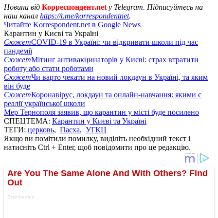
Новини від
Корреспондент.net
у Telegram. Підписуйтесь на
наш канал
https://t.me/korrespondentnet
.
Читайте Korrespondent.net в Google News
Карантин у Києві та Україні
Сюжет
COVID-19 в Україні: чи відкривати школи під час
пандемії
Сюжет
Мітинг антивакцинаторів у Києві: страх втратити
роботу або стати роботами
Сюжет
Чи варто чекати на новий локдаун в Україні, та яким
він буде
Сюжет
Коронавірус, локдаун та онлайн-навчання: якими є
реалії української школи
Мер Тернополя заявив, що карантин у місті буде посилено
СПЕЦТЕМА:
Карантин у Києві та Україні
ТЕГИ:
церковь
,
Пасха
,
УГКЦ
Якщо ви помітили помилку, виділіть необхідний текст і
натисніть Ctrl + Enter, щоб повідомити про це редакцію.