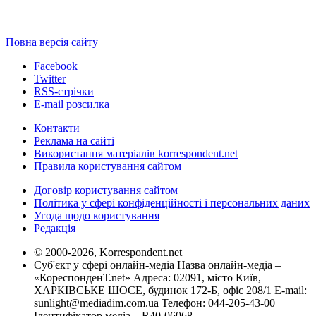
Повна версія сайту
Facebook
Twitter
RSS-стрічки
E-mail розсилка
Контакти
Реклама на сайті
Використання матеріалів korrespondent.net
Правила користування сайтом
Договір користування сайтом
Політика у сфері конфіденційності і персональних даних
Угода щодо користування
Редакція
© 2000-2026, Korrespondent.net
Суб'єкт у сфері онлайн-медіа Назва онлайн-медіа –
«КореспонденТ.net» Адреса: 02091, місто Київ,
ХАРКІВСЬКЕ ШОСЕ, будинок 172-Б, офіс 208/1 E-mail:
sunlight@mediadim.com.ua
Телефон: 044-205-43-00
Ідентифікатор медіа – R40-06068