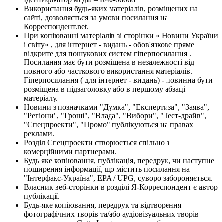
Використання будь-яких матеріалів, розміщених на
сайті, дозволяється за умови посилання на
Корреспондент.net.
При копіюванні матеріалів зі сторінки « Новини України
і світу» , для інтернет - видань - обов'язкове пряме
відкрите для пошукових систем гіперпосилання .
Посилання має бути розміщена в незалежності від
повного або часткового використання матеріалів.
Гіперпосилання ( для інтернет - видань) - повинна бути
розміщена в підзаголовку або в першому абзаці
матеріалу.
Новини з позначками "Думка", "Експертиза", "Заява",
"Регіони", "Гроші", "Влада", "Вибори", "Тест-драйв",
"Спецпроекти", "Промо" публікуються на правах
реклами.
Розділ Спецпроекти створюється спільно з
комерційними партнерами.
Будь яке копіювання, публікація, передрук, чи наступне
поширення інформації, що містить посилання на
"Інтерфакс-Україна", EPA / UPG, суворо забороняється.
Власник веб-сторінки в розділі Я-Корреспондент є автор
публікації.
Будь-яке копіювання, передрук та відтворення
фотографічних творів та/або аудіовізуальних творів