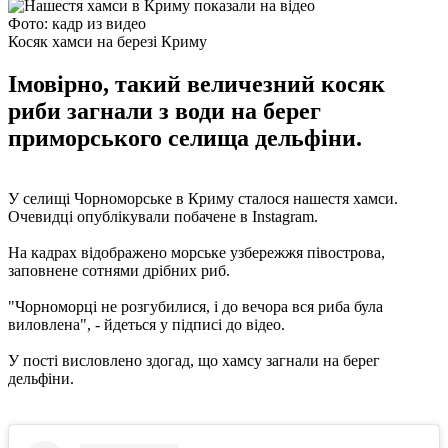
Фото: кадр из видео
Косяк хамси на березі Криму
Імовірно, такий величезний косяк
риби загнали з води на берег
приморського селища дельфіни.
У селищі Чорноморське в Криму сталося нашестя хамси.
Очевидці опублікували побачене в Instagram.
На кадрах відображено морське узбережжя півострова,
заповнене сотнями дрібних риб.
"Чорноморці не розгубилися, і до вечора вся риба була
виловлена", - йдеться у підписі до відео.
У пості висловлено здогад, що хамсу загнали на берег
дельфіни.