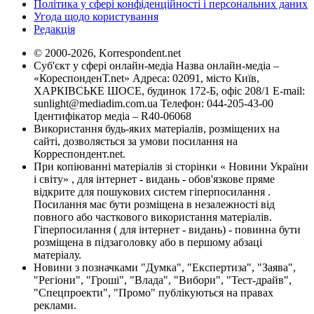
Політика у сфері конфіденційності і персональних даних
Угода щодо користування
Редакція
© 2000-2026, Korrespondent.net
Суб'єкт у сфері онлайн-медіа Назва онлайн-медіа –
«КореспонденТ.net» Адреса: 02091, місто Київ,
ХАРКІВСЬКЕ ШОСЕ, будинок 172-Б, офіс 208/1 E-mail:
sunlight@mediadim.com.ua
Телефон: 044-205-43-00
Ідентифікатор медіа – R40-06068
Використання будь-яких матеріалів, розміщених на
сайті, дозволяється за умови посилання на
Корреспондент.net.
При копіюванні матеріалів зі сторінки « Новини України
і світу» , для інтернет - видань - обов'язкове пряме
відкрите для пошукових систем гіперпосилання .
Посилання має бути розміщена в незалежності від
повного або часткового використання матеріалів.
Гіперпосилання ( для інтернет - видань) - повинна бути
розміщена в підзаголовку або в першому абзаці
матеріалу.
Новини з позначками "Думка", "Експертиза", "Заява",
"Регіони", "Гроші", "Влада", "Вибори", "Тест-драйв",
"Спецпроекти", "Промо" публікуються на правах
реклами.