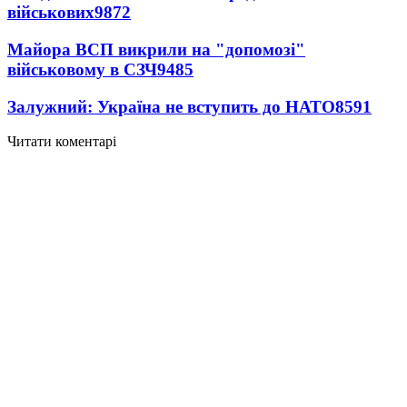
військових
9872
Майора ВСП викрили на "допомозі"
військовому в СЗЧ
9485
Залужний: Україна не вступить до НАТО
8591
Читати коментарі