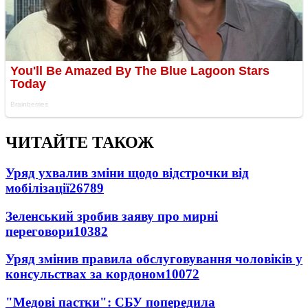
ЧИТАЙТЕ ТАКОЖ
Уряд ухвалив зміни щодо відстрочки від
мобілізації
26789
Зеленський зробив заяву про мирні
переговори
10382
Уряд змінив правила обслуговування чоловіків у
консульствах за кордоном
10072
"Медові пастки": СБУ попередила