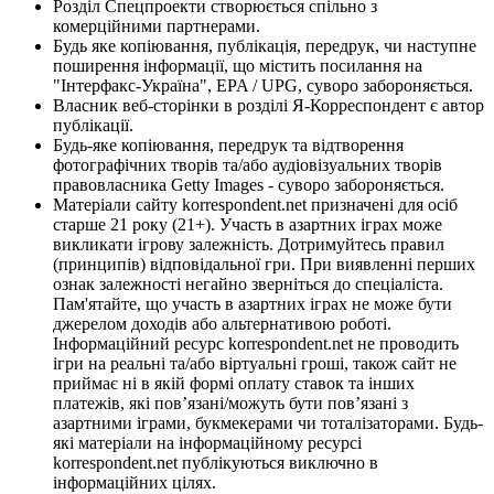
Розділ Спецпроекти створюється спільно з
комерційними партнерами.
Будь яке копіювання, публікація, передрук, чи наступне
поширення інформації, що містить посилання на
"Інтерфакс-Україна", EPA / UPG, суворо забороняється.
Власник веб-сторінки в розділі Я-Корреспондент є автор
публікації.
Будь-яке копіювання, передрук та відтворення
фотографічних творів та/або аудіовізуальних творів
правовласника Getty Images - суворо забороняється.
Матеріали сайту korrespondent.net призначені для осіб
старше 21 року (21+). Участь в азартних іграх може
викликати ігрову залежність. Дотримуйтесь правил
(принципів) відповідальної гри. При виявленні перших
ознак залежності негайно зверніться до спеціаліста.
Пам'ятайте, що участь в азартних іграх не може бути
джерелом доходів або альтернативою роботі.
Інформаційний ресурс korrespondent.net не проводить
ігри на реальні та/або віртуальні гроші, також сайт не
приймає ні в якій формі оплату ставок та інших
платежів, які пов’язані/можуть бути пов’язані з
азартними іграми, букмекерами чи тоталізаторами. Будь-
які матеріали на інформаційному ресурсі
korrespondent.net публікуються виключно в
інформаційних цілях.