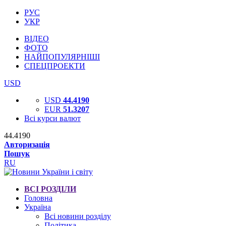
РУС
УКР
ВІДЕО
ФОТО
НАЙПОПУЛЯРНІШІ
СПЕЦПРОЕКТИ
USD
USD
44.4190
EUR
51.3207
Всі курси валют
44.4190
Авторизація
Пошук
RU
ВСІ РОЗДІЛИ
Головна
Україна
Всі новини розділу
Політика