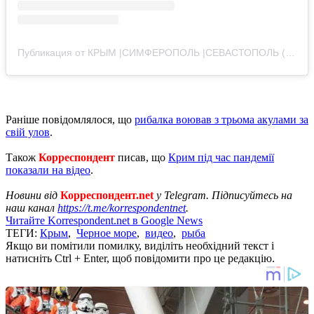
Публикация от КРЫМ |СИМФЕРОПОЛЬ |СЕВАСТОПОЛЬ (@more.kryma)
Раніше повідомлялося, що
рибалка воював з трьома акулами за
свій улов
.
Також
Корреспондент
писав, що
Крим під час пандемії
показали на відео
.
Новини від
Корреспондент.net
у Telegram. Підписуйтесь на
наш канал
https://t.me/korrespondentnet
.
Читайте Korrespondent.net в Google News
ТЕГИ:
Крым
,
Черное море
,
видео
,
рыба
Якщо ви помітили помилку, виділіть необхідний текст і
натисніть Ctrl + Enter, щоб повідомити про це редакцію.