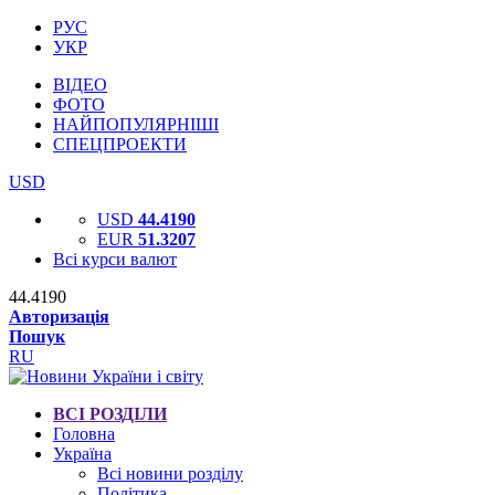
РУС
УКР
ВІДЕО
ФОТО
НАЙПОПУЛЯРНІШІ
СПЕЦПРОЕКТИ
USD
USD
44.4190
EUR
51.3207
Всі курси валют
44.4190
Авторизація
Пошук
RU
ВСІ РОЗДІЛИ
Головна
Україна
Всі новини розділу
Політика