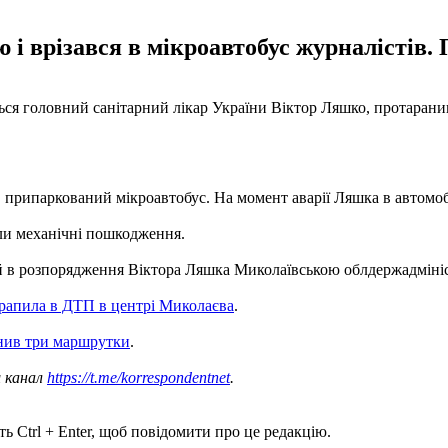
 і врізався в мікроавтобус журналістів.
ься головний санітарний лікар України Віктор Ляшко, протаранив
в припаркований мікроавтобус. На момент аварії Ляшка в автомобі
ли механічні пошкодження.
й в розпорядження Віктора Ляшка Миколаївською облдержадмініст
рапила в ДТП в центрі Миколаєва
.
нив три маршрутки
.
ш канал
https://t.me/korrespondentnet
.
ь Ctrl + Enter, щоб повідомити про це редакцію.