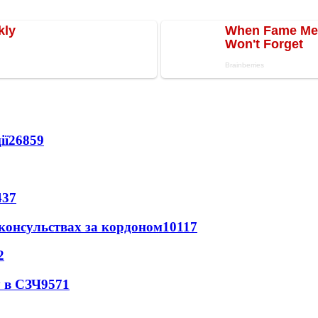
ії
26859
437
 консульствах за кордоном
10117
2
 в СЗЧ
9571