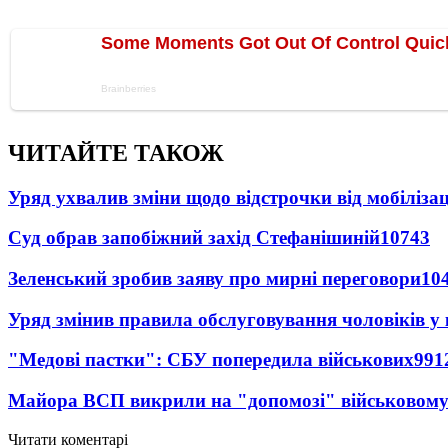
ЧИТАЙТЕ ТАКОЖ
Уряд ухвалив зміни щодо відстрочки від мобілізац
Суд обрав запобіжний захід Стефанішиній
10743
Зеленський зробив заяву про мирні переговори
10
Уряд змінив правила обслуговування чоловіків у
"Медові пастки": СБУ попередила військових
991
Майора ВСП викрили на "допомозі" військовому
Читати коментарі