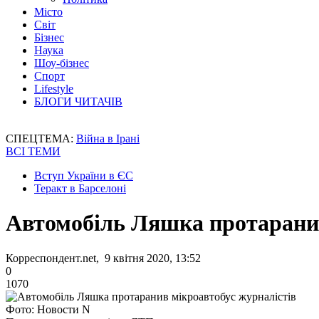
Місто
Світ
Бізнес
Наука
Шоу-бізнес
Спорт
Lifestyle
БЛОГИ ЧИТАЧІВ
СПЕЦТЕМА:
Війна в Ірані
ВСІ ТЕМИ
Вступ України в ЄС
Теракт в Барселоні
Автомобіль Ляшка протаранив
Корреспондент.net, 9 квітня 2020, 13:52
0
1070
Фото: Новости N