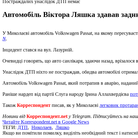
Постраждалих унаслідок ДТП немає
Автомобіль Віктора Ляшка здавав задню
У Миколаєві автомобіль Volkswagen Passat, на якому пересуваєт
N
.
Інцидент стався на вул. Лазурній.
Очевидці говорять, що авто санлікаря, здаючи назад, врізалося 
Унаслідок ДТП ніхто не постраждав, обидва автомобілі отрима
Автомобіль Volkswagen Passat, який потрапив в аварію, надани
Раніше нардеп від партії Слуга народу Ірина Аллахвердієва
пот
Також
Корреспондент
писав, як у Миколаєві
легковик протара
Новини від
Корреспондент.net
у Telegram. Підписуйтесь на на
Читайте Korrespondent.net в Google News
ТЕГИ:
ДТП
,
Николаев
,
Ляшко
Якщо ви помітили помилку, виділіть необхідний текст і натисніт