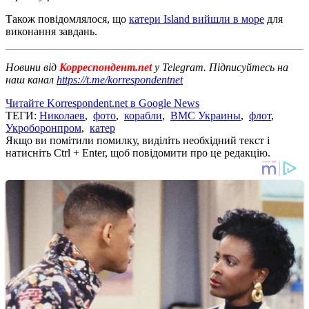
Також повідомлялося, що
катери Island вийшли в море
для
виконання завдань.
Новини від
Корреспондент.net
у Telegram. Підписуйтесь на
наш канал
https://t.me/korrespondentnet
Читайте Korrespondent.net в Google News
ТЕГИ:
Николаев
,
фото
,
корабли
,
ВМС Украины
,
флот
,
Укроборонпром
,
катер
Якщо ви помітили помилку, виділіть необхідний текст і
натисніть Ctrl + Enter, щоб повідомити про це редакцію.