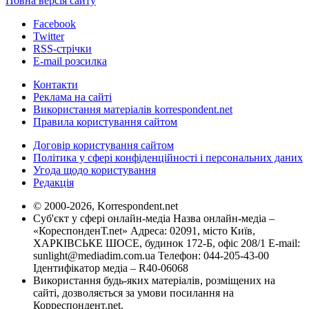
Повна версія сайту
Facebook
Twitter
RSS-стрічки
E-mail розсилка
Контакти
Реклама на сайті
Використання матеріалів korrespondent.net
Правила користування сайтом
Договір користування сайтом
Політика у сфері конфіденційності і персональних даних
Угода щодо користування
Редакція
© 2000-2026, Korrespondent.net
Суб'єкт у сфері онлайн-медіа Назва онлайн-медіа –
«КореспонденТ.net» Адреса: 02091, місто Київ,
ХАРКІВСЬКЕ ШОСЕ, будинок 172-Б, офіс 208/1 E-mail:
sunlight@mediadim.com.ua
Телефон: 044-205-43-00
Ідентифікатор медіа – R40-06068
Використання будь-яких матеріалів, розміщених на
сайті, дозволяється за умови посилання на
Корреспондент.net.