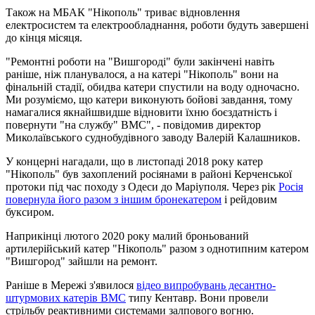
Також на МБАК "Нікополь" триває відновлення
електросистем та електрообладнання, роботи будуть завершені
до кінця місяця.
"Ремонтні роботи на "Вишгороді" були закінчені навіть
раніше, ніж планувалося, а на катері "Нікополь" вони на
фінальній стадії, обидва катери спустили на воду одночасно.
Ми розуміємо, що катери виконують бойові завдання, тому
намагалися якнайшвидше відновити їхню боєздатність і
повернути "на службу" ВМС", - повідомив директор
Миколаївського суднобудівного заводу Валерій Калашников.
У концерні нагадали, що в листопаді 2018 року катер
"Нікополь" був захоплений росіянами в районі Керченської
протоки під час походу з Одеси до Маріуполя. Через рік
Росія
повернула його разом з іншим бронекатером
і рейдовим
буксиром.
Наприкінці лютого 2020 року малий броньований
артилерійський катер "Нікополь" разом з однотипним катером
"Вишгород" зайшли на ремонт.
Раніше в Мережі з'явилося
відео випробувань десантно-
штурмових катерів ВМС
типу Кентавр. Вони провели
стрільбу реактивними системами залпового вогню.