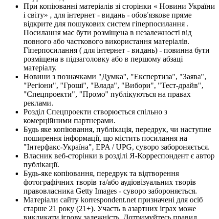
При копіюванні матеріалів зі сторінки « Новини України
і світу» , для інтернет - видань - обов'язкове пряме
відкрите для пошукових систем гіперпосилання .
Посилання має бути розміщена в незалежності від
повного або часткового використання матеріалів.
Гіперпосилання ( для інтернет - видань) - повинна бути
розміщена в підзаголовку або в першому абзаці
матеріалу.
Новини з позначками "Думка", "Експертиза", "Заява",
"Регіони", "Гроші", "Влада", "Вибори", "Тест-драйв",
"Спецпроекти", "Промо" публікуються на правах
реклами.
Розділ Спецпроекти створюється спільно з
комерційними партнерами.
Будь яке копіювання, публікація, передрук, чи наступне
поширення інформації, що містить посилання на
"Інтерфакс-Україна", EPA / UPG, суворо забороняється.
Власник веб-сторінки в розділі Я-Корреспондент є автор
публікації.
Будь-яке копіювання, передрук та відтворення
фотографічних творів та/або аудіовізуальних творів
правовласника Getty Images - суворо забороняється.
Матеріали сайту korrespondent.net призначені для осіб
старше 21 року (21+). Участь в азартних іграх може
викликати ігрову залежність. Дотримуйтесь правил