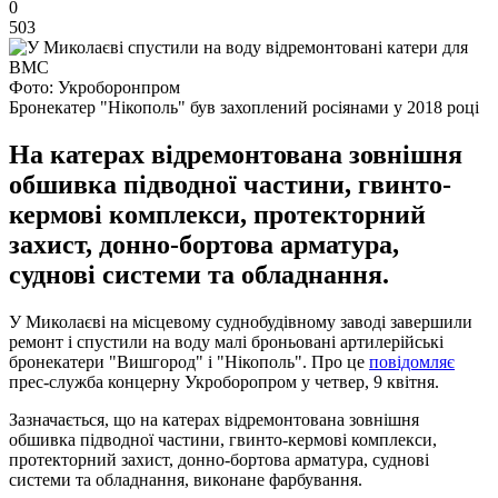
0
503
Фото: Укроборонпром
Бронекатер "Нікополь" був захоплений росіянами у 2018 році
На катерах відремонтована зовнішня
обшивка підводної частини, гвинто-
кермові комплекси, протекторний
захист, донно-бортова арматура,
суднові системи та обладнання.
У Миколаєві на місцевому суднобудівному заводі завершили
ремонт і спустили на воду малі броньовані артилерійські
бронекатери "Вишгород" і "Нікополь". Про це
повідомляє
прес-служба концерну Укроборопром у четвер, 9 квітня.
Зазначається, що на катерах відремонтована зовнішня
обшивка підводної частини, гвинто-кермові комплекси,
протекторний захист, донно-бортова арматура, суднові
системи та обладнання, виконане фарбування.