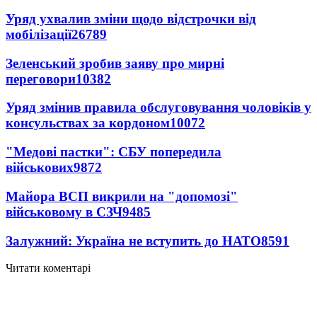
Уряд ухвалив зміни щодо відстрочки від
мобілізації
26789
Зеленський зробив заяву про мирні
переговори
10382
Уряд змінив правила обслуговування чоловіків у
консульствах за кордоном
10072
"Медові пастки": СБУ попередила
військових
9872
Майора ВСП викрили на "допомозі"
військовому в СЗЧ
9485
Залужний: Україна не вступить до НАТО
8591
Читати коментарі