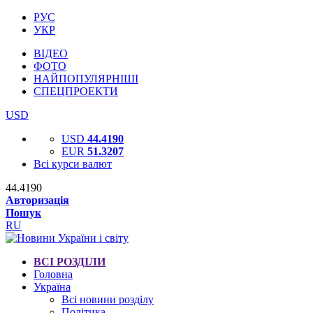
РУС
УКР
ВІДЕО
ФОТО
НАЙПОПУЛЯРНІШІ
СПЕЦПРОЕКТИ
USD
USD
44.4190
EUR
51.3207
Всі курси валют
44.4190
Авторизація
Пошук
RU
ВСІ РОЗДІЛИ
Головна
Україна
Всі новини розділу
Політика