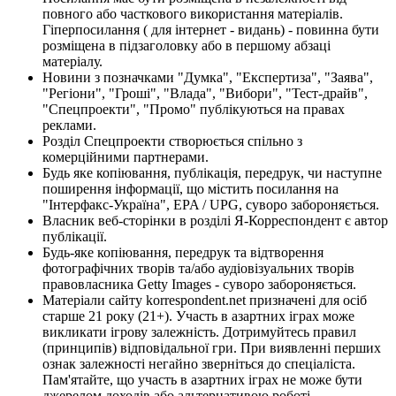
повного або часткового використання матеріалів.
Гіперпосилання ( для інтернет - видань) - повинна бути
розміщена в підзаголовку або в першому абзаці
матеріалу.
Новини з позначками "Думка", "Експертиза", "Заява",
"Регіони", "Гроші", "Влада", "Вибори", "Тест-драйв",
"Спецпроекти", "Промо" публікуються на правах
реклами.
Розділ Спецпроекти створюється спільно з
комерційними партнерами.
Будь яке копіювання, публікація, передрук, чи наступне
поширення інформації, що містить посилання на
"Інтерфакс-Україна", EPA / UPG, суворо забороняється.
Власник веб-сторінки в розділі Я-Корреспондент є автор
публікації.
Будь-яке копіювання, передрук та відтворення
фотографічних творів та/або аудіовізуальних творів
правовласника Getty Images - суворо забороняється.
Матеріали сайту korrespondent.net призначені для осіб
старше 21 року (21+). Участь в азартних іграх може
викликати ігрову залежність. Дотримуйтесь правил
(принципів) відповідальної гри. При виявленні перших
ознак залежності негайно зверніться до спеціаліста.
Пам'ятайте, що участь в азартних іграх не може бути
джерелом доходів або альтернативою роботі.