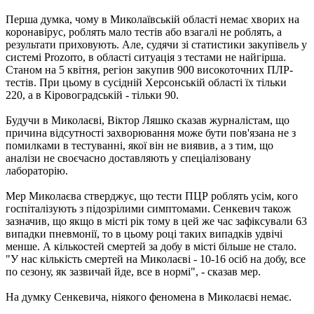
Перша думка, чому в Миколаївській області немає хворих на
коронавірус, роблять мало тестів або взагалі не роблять, а
результати приховують. Але, судячи зі статистики закупівель у
системі Prozorro, в області ситуація з тестами не найгірша.
Станом на 5 квітня, регіон закупив 900 високоточних ПЛР-
тестів. При цьому в сусідній Херсонській області їх тільки
220, а в Кіровоградській - тільки 90.
Будучи в Миколаєві, Віктор Ляшко сказав журналістам, що
причина відсутності захворювання може бути пов'язана не з
помилками в тестуванні, якої він не виявив, а з тим, що
аналізи не своєчасно доставляють у спеціалізовану
лабораторію.
Мер Миколаєва стверджує, що тести ПЦР роблять усім, кого
госпіталізують з підозрілими симптомами. Сенкевич також
зазначив, що якщо в місті рік тому в цей же час зафіксували 63
випадки пневмонії, то в цьому році таких випадків удвічі
менше. А кількостей смертей за добу в місті більше не стало.
"У нас кількість смертей на Миколаєві - 10-16 осіб на добу, все
по сезону, як зазвичай йде, все в нормі", - сказав мер.
На думку Сенкевича, ніякого феномена в Миколаєві немає.