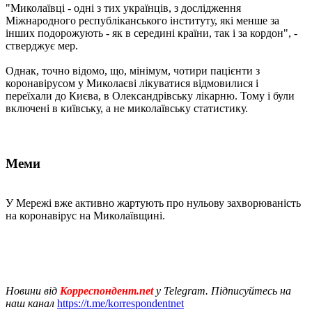
"Миколаївці - одні з тих українців, з дослідження
Міжнародного республіканського інституту, які менше за
інших подорожують - як в середині країни, так і за кордон", -
стверджує мер.
Однак, точно відомо, що, мінімум, чотири пацієнти з
коронавірусом у Миколаєві лікуватися відмовилися і
переїхали до Києва, в Олександрівську лікарню. Тому і були
включені в київську, а не миколаївську статистику.
Меми
У Мережі вже активно жартують про нульову захворюваність
на коронавірус на Миколаївщині.
Новини від
Корреспондент.net
у Telegram. Підписуйтесь на
наш канал
https://t.me/korrespondentnet