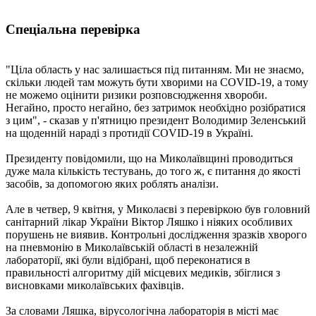
Спеціальна перевірка
"Ціла область у нас залишається під питанням. Ми не знаємо,
скільки людей там можуть бути хворими на COVID-19, а тому
не можемо оцінити ризики розповсюдження хвороби.
Негайно, просто негайно, без затримок необхідно розібратися
з цим", - сказав у п'ятницю президент Володимир Зеленський
на щоденній нараді з протидії COVID-19 в Україні.
Президенту повідомили, що на Миколаївщині проводиться
дуже мала кількість тестувань, до того ж, є питання до якості
засобів, за допомогою яких роблять аналізи.
Але в четвер, 9 квітня, у Миколаєві з перевіркою був головний
санітарний лікар України Віктор Ляшко і ніяких особливих
порушень не виявив. Контрольні дослідження зразків хворого
на пневмонію в Миколаївській області в незалежній
лабораторії, які були відібрані, щоб переконатися в
правильності алгоритму дій місцевих медиків, збіглися з
висновками миколаївських фахівців.
За словами Ляшка, вірусологічна лабораторія в місті має