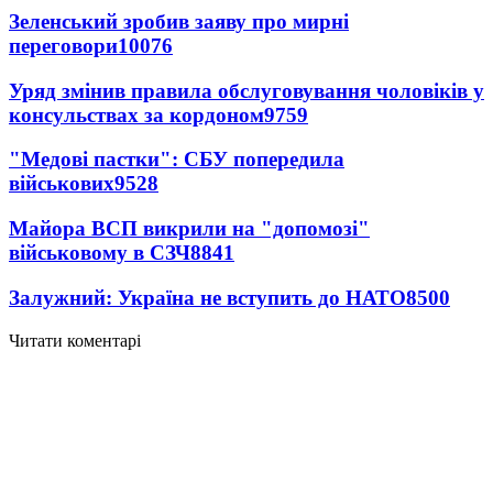
Зеленський зробив заяву про мирні
переговори
10076
Уряд змінив правила обслуговування чоловіків у
консульствах за кордоном
9759
"Медові пастки": СБУ попередила
військових
9528
Майора ВСП викрили на "допомозі"
військовому в СЗЧ
8841
Залужний: Україна не вступить до НАТО
8500
Читати коментарі