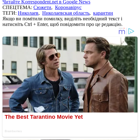
Читайте Korrespondent.net в Google News
СПЕЦТЕМА:
Сюжети
,
Коронавірус
ТЕГИ:
Николаев
,
Николаевская область
,
карантин
Якщо ви помітили помилку, виділіть необхідний текст і
натисніть Ctrl + Enter, щоб повідомити про це редакцію.