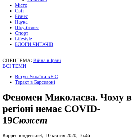
Місто
Світ
Бізнес
Наука
Шоу-бізнес
Спорт
Lifestyle
БЛОГИ ЧИТАЧІВ
СПЕЦТЕМА:
Війна в Ірані
ВСІ ТЕМИ
Вступ України в ЄС
Теракт в Барселоні
Феномен Миколаєва. Чому в
регіоні немає COVID-
19
Сюжет
Корреспондент.net, 10 квітня 2020, 16:46