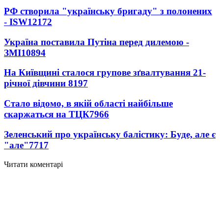
РФ створила "українську бригаду" з полонених
- ISW
12172
Україна поставила Путіна перед дилемою -
ЗМІ
10894
На Київщині сталося групове зґвалтування 21-
річної дівчини
8197
Стало відомо, в якій області найбільше
скаржаться на ТЦК
7966
Зеленський про українську балістику: Буде, але є
"але"
7717
Читати коментарі