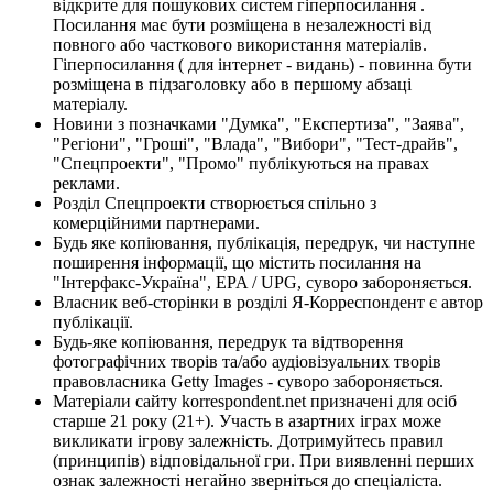
відкрите для пошукових систем гіперпосилання .
Посилання має бути розміщена в незалежності від
повного або часткового використання матеріалів.
Гіперпосилання ( для інтернет - видань) - повинна бути
розміщена в підзаголовку або в першому абзаці
матеріалу.
Новини з позначками "Думка", "Експертиза", "Заява",
"Регіони", "Гроші", "Влада", "Вибори", "Тест-драйв",
"Спецпроекти", "Промо" публікуються на правах
реклами.
Розділ Спецпроекти створюється спільно з
комерційними партнерами.
Будь яке копіювання, публікація, передрук, чи наступне
поширення інформації, що містить посилання на
"Інтерфакс-Україна", EPA / UPG, суворо забороняється.
Власник веб-сторінки в розділі Я-Корреспондент є автор
публікації.
Будь-яке копіювання, передрук та відтворення
фотографічних творів та/або аудіовізуальних творів
правовласника Getty Images - суворо забороняється.
Матеріали сайту korrespondent.net призначені для осіб
старше 21 року (21+). Участь в азартних іграх може
викликати ігрову залежність. Дотримуйтесь правил
(принципів) відповідальної гри. При виявленні перших
ознак залежності негайно зверніться до спеціаліста.