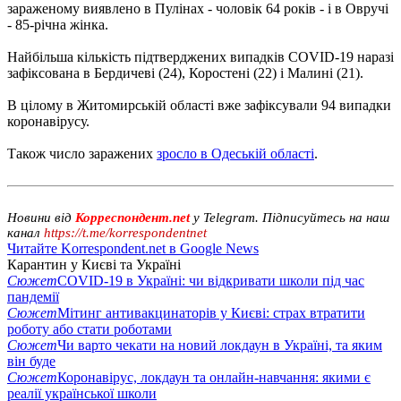
зараженому виявлено в Пулінах - чоловік 64 років - і в Овручі
- 85-річна жінка.
Найбільша кількість підтверджених випадків COVID-19 наразі
зафіксована в Бердичеві (24), Коростені (22) і Малині (21).
В цілому в Житомирській області вже зафіксували 94 випадки
коронавірусу.
Також число заражених
зросло в Одеській області
.
Новини від
Корреспондент.net
у Telegram. Підписуйтесь на наш
канал
https://t.me/korrespondentnet
Читайте Korrespondent.net в Google News
Карантин у Києві та Україні
Сюжет
COVID-19 в Україні: чи відкривати школи під час
пандемії
Сюжет
Мітинг антивакцинаторів у Києві: страх втратити
роботу або стати роботами
Сюжет
Чи варто чекати на новий локдаун в Україні, та яким
він буде
Сюжет
Коронавірус, локдаун та онлайн-навчання: якими є
реалії української школи