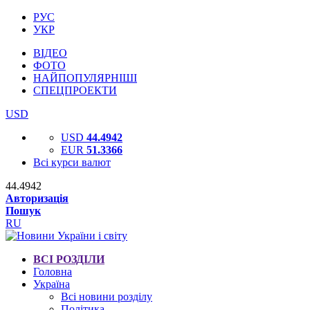
РУС
УКР
ВІДЕО
ФОТО
НАЙПОПУЛЯРНІШІ
СПЕЦПРОЕКТИ
USD
USD
44.4942
EUR
51.3366
Всі курси валют
44.4942
Авторизація
Пошук
RU
ВСІ РОЗДІЛИ
Головна
Україна
Всі новини розділу
Політика