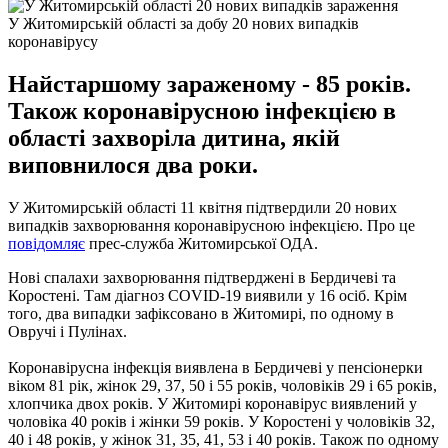
У Житомирській області за добу 20 нових випадків
коронавірусу
Найстаршому зараженому - 85 років.
Також коронавірусною інфекцією в
області захворіла дитина, якій
виповнилося два роки.
У Житомирській області 11 квітня підтвердили 20 нових
випадків захворювання коронавірусною інфекцією. Про це
повідомляє
прес-служба Житомирської ОДА.
Нові спалахи захворювання підтверджені в Бердичеві та
Коростені. Там діагноз COVID-19 виявили у 16 ​​осіб. Крім
того, два випадки зафіксовано в Житомирі, по одному в
Овручі і Пулінах.
Коронавірусна інфекція виявлена ​​в Бердичеві у пенсіонерки
віком 81 рік, жінок 29, 37, 50 і 55 років, чоловіків 29 і 65 років,
хлопчика двох років. У Житомирі коронавірус виявлений у
чоловіка 40 років і жінки 59 років. У Коростені у чоловіків 32,
40 і 48 років, у жінок 31, 35, 41, 53 і 40 років. Також по одному