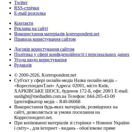
Twitter
RSS-стрічки
E-mail розсилка
Контакти
Реклама на сайті
Використання матеріалів korrespondent.net
Правила користування сайтом
Договір користування сайтом
Політика у сфері конфіденційності і персональних даних
Угода щодо користування
Редакція
© 2000-2026, Korrespondent.net
Суб'єкт у сфері онлайн-медіа Назва онлайн-медіа –
«КореспонденТ.net» Адреса: 02091, місто Київ,
ХАРКІВСЬКЕ ШОСЕ, будинок 172-Б, офіс 208/1 E-mail:
sunlight@mediadim.com.ua
Телефон: 044-205-43-00
Ідентифікатор медіа – R40-06068
Використання будь-яких матеріалів, розміщених на
сайті, дозволяється за умови посилання на
Корреспондент.net.
При копіюванні матеріалів зі сторінки « Новини України
і світу» , для інтернет - видань - обов'язкове пряме