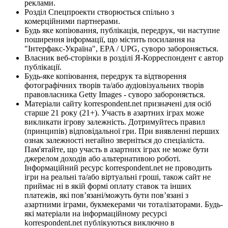
реклами.
Розділ Спецпроекти створюється спільно з
комерційними партнерами.
Будь яке копіювання, публікація, передрук, чи наступне
поширення інформації, що містить посилання на
"Інтерфакс-Україна", EPA / UPG, суворо забороняється.
Власник веб-сторінки в розділі Я-Корреспондент є автор
публікації.
Будь-яке копіювання, передрук та відтворення
фотографічних творів та/або аудіовізуальних творів
правовласника Getty Images - суворо забороняється.
Матеріали сайту korrespondent.net призначені для осіб
старше 21 року (21+). Участь в азартних іграх може
викликати ігрову залежність. Дотримуйтесь правил
(принципів) відповідальної гри. При виявленні перших
ознак залежності негайно зверніться до спеціаліста.
Пам'ятайте, що участь в азартних іграх не може бути
джерелом доходів або альтернативою роботі.
Інформаційний ресурс korrespondent.net не проводить
ігри на реальні та/або віртуальні гроші, також сайт не
приймає ні в якій формі оплату ставок та інших
платежів, які пов’язані/можуть бути пов’язані з
азартними іграми, букмекерами чи тоталізаторами. Будь-
які матеріали на інформаційному ресурсі
korrespondent.net публікуються виключно в