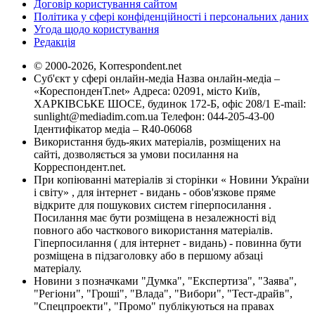
Договір користування сайтом
Політика у сфері конфіденційності і персональних даних
Угода щодо користування
Редакція
© 2000-2026, Korrespondent.net
Суб'єкт у сфері онлайн-медіа Назва онлайн-медіа –
«КореспонденТ.net» Адреса: 02091, місто Київ,
ХАРКІВСЬКЕ ШОСЕ, будинок 172-Б, офіс 208/1 E-mail:
sunlight@mediadim.com.ua
Телефон: 044-205-43-00
Ідентифікатор медіа – R40-06068
Використання будь-яких матеріалів, розміщених на
сайті, дозволяється за умови посилання на
Корреспондент.net.
При копіюванні матеріалів зі сторінки « Новини України
і світу» , для інтернет - видань - обов'язкове пряме
відкрите для пошукових систем гіперпосилання .
Посилання має бути розміщена в незалежності від
повного або часткового використання матеріалів.
Гіперпосилання ( для інтернет - видань) - повинна бути
розміщена в підзаголовку або в першому абзаці
матеріалу.
Новини з позначками "Думка", "Експертиза", "Заява",
"Регіони", "Гроші", "Влада", "Вибори", "Тест-драйв",
"Спецпроекти", "Промо" публікуються на правах