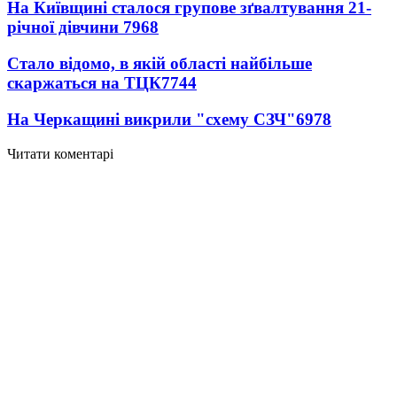
На Київщині сталося групове зґвалтування 21-
річної дівчини
7968
Стало відомо, в якій області найбільше
скаржаться на ТЦК
7744
На Черкащині викрили "схему СЗЧ"
6978
Читати коментарі