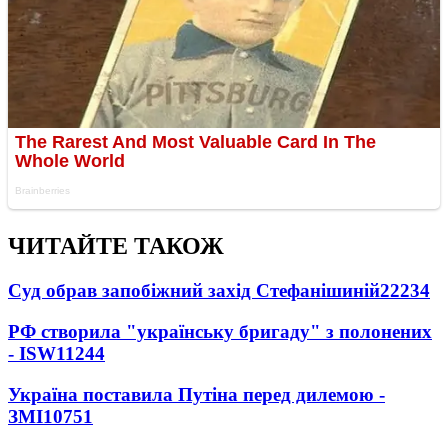
ЧИТАЙТЕ ТАКОЖ
Суд обрав запобіжний захід Стефанішиній
22234
РФ створила "українську бригаду" з полонених
- ISW
11244
Україна поставила Путіна перед дилемою -
ЗМІ
10751