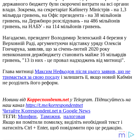
державного бюджету були скорочені витрати на всі органи
влади. Зокрема, на секретаріат Кабінету Міністрів - на 1,3
мільярда гривень, на Офіс президента - на 38 мільйонів
гривень, на Держбюро розслідувань - на 486 мільйонів
гривень, на НАБУ - на 114 мільйонів гривень.
Нагадаємо, президент Володимир Зеленський 4 березня у
Верховній Раді, аргументуючи відставку уряду Олексія
Гончарука, заявляв, що за січень-лютий 2020 року
невиконання держбюджету становить майже 16 мільярдів
гривень, "13 із них - це провал надходжень від митниці".
Глава митниці
Максим Нефьодов після цього заявив, що не
тримається за свою посаду
і залишить її, якщо новий Кабмін
не розділить його реформ.
Новини від
Корреспондент.net
у Telegram. Підписуйтесь на
наш канал
https://t.me/korrespondentnet
Читайте Korrespondent.net в Google News
ТЕГИ:
Минфин
,
Таможня
,
налоговая
Якщо ви помітили помилку, виділіть необхідний текст і
натисніть Ctrl + Enter, щоб повідомити про це редакцію.