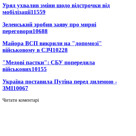
Уряд ухвалив зміни щодо відстрочки від
мобілізації
11559
Зеленський зробив заяву про мирні
переговори
10688
Майора ВСП викрили на "допомозі"
військовому в СЗЧ
10228
"Медові пастки": СБУ попередила
військових
10155
Україна поставила Путіна перед дилемою -
ЗМІ
10067
Читати коментарі