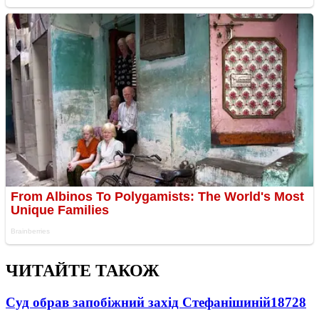
ЧИТАЙТЕ ТАКОЖ
Суд обрав запобіжний захід Стефанішиній
18728