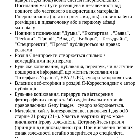
Посилання має бути розміщена в незалежності від
повного або часткового використання матеріалів.
Гіперпосилання ( для інтернет - видань) - повинна бути
розміщена в підзаголовку або в першому абзаці
матеріалу.
Новини з позначками "Думка", "Експертиза", "Заява",
"Регіони", "Гроші", "Влада", "Вибори", "Тест-драйв",
"Спецпроекти", "Промо" публікуються на правах
реклами.
Розділ Спецпроекти створюється спільно з
комерційними партнерами.
Будь яке копіювання, публікація, передрук, чи наступне
поширення інформації, що містить посилання на
"Інтерфакс-Україна", EPA / UPG, суворо забороняється.
Власник веб-сторінки в розділі Я-Корреспондент є автор
публікації.
Будь-яке копіювання, передрук та відтворення
фотографічних творів та/або аудіовізуальних творів
правовласника Getty Images - суворо забороняється.
Матеріали сайту korrespondent.net призначені для осіб
старше 21 року (21+). Участь в азартних іграх може
викликати ігрову залежність. Дотримуйтесь правил
(принципів) відповідальної гри. При виявленні перших
ознак залежності негайно зверніться до спеціаліста.