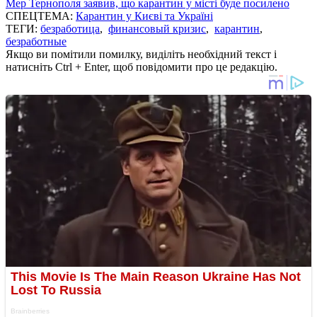
Мер Тернополя заявив, що карантин у місті буде посилено
СПЕЦТЕМА:
Карантин у Києві та Україні
ТЕГИ:
безработица
,
финансовый кризис
,
карантин
,
безработные
Якщо ви помітили помилку, виділіть необхідний текст і
натисніть Ctrl + Enter, щоб повідомити про це редакцію.