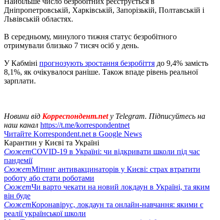
Найбільше число безробітних реєструється в
Дніпропетровській, Харківській, Запорізькій, Полтавській і
Львівській областях.
В середньому, минулого тижня статус безробітного
отримували близько 7 тисяч осіб у день.
У Кабміні
прогнозують зростання безробіття
до 9,4% замість
8,1%, як очікувалося раніше. Також впаде рівень реальної
зарплати.
Новини від
Корреспондент.net
у Telegram. Підписуйтесь на
наш канал
https://t.me/korrespondentnet
Читайте Korrespondent.net в Google News
Карантин у Києві та Україні
Сюжет
COVID-19 в Україні: чи відкривати школи під час
пандемії
Сюжет
Мітинг антивакцинаторів у Києві: страх втратити
роботу або стати роботами
Сюжет
Чи варто чекати на новий локдаун в Україні, та яким
він буде
Сюжет
Коронавірус, локдаун та онлайн-навчання: якими є
реалії української школи