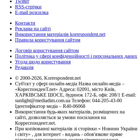
Twitter
RSS-стрічки
E-mail розсилка
Контакти
Реклама на сайті
Використання матеріалів korrespondent.net
Правила користування сайтом
Договір користування сайтом
Політика у сфері конфіденційності і персональних даних
Угода щодо користування
Редакція
© 2000-2026, Korrespondent.net
Суб'єкт у сфері онлайн-медіа Назва онлайн-медіа –
«КореспонденТ.net» Адреса: 02091, місто Київ,
ХАРКІВСЬКЕ ШОСЕ, будинок 172-Б, офіс 208/1 E-mail:
sunlight@mediadim.com.ua
Телефон: 044-205-43-00
Ідентифікатор медіа – R40-06068
Використання будь-яких матеріалів, розміщених на
сайті, дозволяється за умови посилання на
Корреспондент.net.
При копіюванні матеріалів зі сторінки « Новини України
і світу» , для інтернет - видань - обов'язкове пряме
відкрите для пошукових систем гіперпосилання .