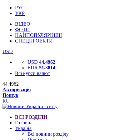
РУС
УКР
ВІДЕО
ФОТО
НАЙПОПУЛЯРНІШІ
СПЕЦПРОЕКТИ
USD
USD
44.4962
EUR
51.3814
Всі курси валют
44.4962
Авторизація
Пошук
RU
ВСІ РОЗДІЛИ
Головна
Україна
Всі новини розділу
Політика