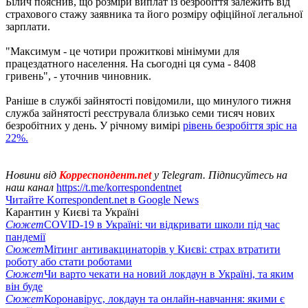
Білич пояснив, що розміри виплат із безробіття залежить від
страхового стажу заявника та його розміру офіційної легальної
зарплати.
"Максимум - це чотири прожиткові мінімуми для
працездатного населення. На сьогодні ця сума - 8408
гривень", - уточнив чиновник.
Раніше в службі зайнятості повідомили, що минулого тижня
служба зайнятості реєструвала близько семи тисяч нових
безробітних у день. У річному вимірі
рівень безробіття зріс на
22%.
Новини від
Корреспондент.net
у Telegram. Підписуйтесь на
наш канал
https://t.me/korrespondentnet
Читайте Korrespondent.net в Google News
Карантин у Києві та Україні
Сюжет
COVID-19 в Україні: чи відкривати школи під час
пандемії
Сюжет
Мітинг антивакцинаторів у Києві: страх втратити
роботу або стати роботами
Сюжет
Чи варто чекати на новий локдаун в Україні, та яким
він буде
Сюжет
Коронавірус, локдаун та онлайн-навчання: якими є