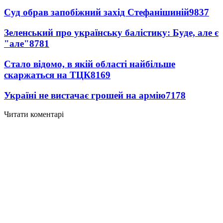
Суд обрав запобіжний захід Стефанішиній
9837
Зеленський про українську балістику: Буде, але є
"але"
8781
Стало відомо, в якій області найбільше
скаржаться на ТЦК
8169
Україні не вистачає грошей на армію
7178
Читати коментарі