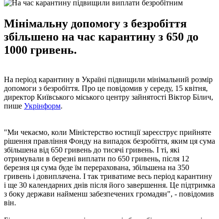
Мінімальну допомогу з безробіття
збільшено на час карантину з 650 до
1000 гривень.
На період карантину в Україні підвищили мінімальний розмір
допомоги з безробіття. Про це повідомив у середу, 15 квітня,
директор Київського міського центру зайнятості Віктор Білич,
пише
Укрінформ
.
"Ми чекаємо, коли Міністерство юстиції зареєструє прийняте
рішення правління Фонду на випадок безробіття, яким ця сума
збільшена від 650 гривень до тисячі гривень. І ті, які
отримували в березні виплати по 650 гривень, після 12
березня ця сума буде їм перерахована, збільшена на 350
гривень і довиплачена. І так триватиме весь період карантину
і ще 30 календарних днів після його завершення. Це підтримка
з боку держави найменш забезпечених громадян", - повідомив
він.