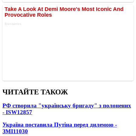
ЧИТАЙТЕ ТАКОЖ
РФ створила "українську бригаду" з полонених
- ISW
12857
Україна поставила Путіна перед дилемою -
ЗМІ
11030