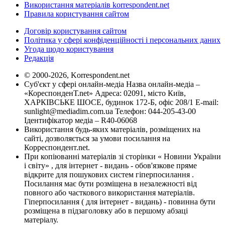
Використання матеріалів korrespondent.net
Правила користування сайтом
Договір користування сайтом
Політика у сфері конфіденційності і персональних даних
Угода щодо користування
Редакція
© 2000-2026, Korrespondent.net
Суб'єкт у сфері онлайн-медіа Назва онлайн-медіа –
«КореспонденТ.net» Адреса: 02091, місто Київ,
ХАРКІВСЬКЕ ШОСЕ, будинок 172-Б, офіс 208/1 E-mail:
sunlight@mediadim.com.ua
Телефон: 044-205-43-00
Ідентифікатор медіа – R40-06068
Використання будь-яких матеріалів, розміщених на
сайті, дозволяється за умови посилання на
Корреспондент.net.
При копіюванні матеріалів зі сторінки « Новини України
і світу» , для інтернет - видань - обов'язкове пряме
відкрите для пошукових систем гіперпосилання .
Посилання має бути розміщена в незалежності від
повного або часткового використання матеріалів.
Гіперпосилання ( для інтернет - видань) - повинна бути
розміщена в підзаголовку або в першому абзаці
матеріалу.