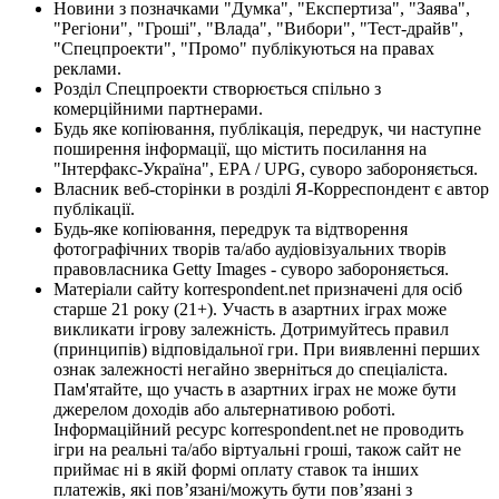
Новини з позначками "Думка", "Експертиза", "Заява",
"Регіони", "Гроші", "Влада", "Вибори", "Тест-драйв",
"Спецпроекти", "Промо" публікуються на правах
реклами.
Розділ Спецпроекти створюється спільно з
комерційними партнерами.
Будь яке копіювання, публікація, передрук, чи наступне
поширення інформації, що містить посилання на
"Інтерфакс-Україна", EPA / UPG, суворо забороняється.
Власник веб-сторінки в розділі Я-Корреспондент є автор
публікації.
Будь-яке копіювання, передрук та відтворення
фотографічних творів та/або аудіовізуальних творів
правовласника Getty Images - суворо забороняється.
Матеріали сайту korrespondent.net призначені для осіб
старше 21 року (21+). Участь в азартних іграх може
викликати ігрову залежність. Дотримуйтесь правил
(принципів) відповідальної гри. При виявленні перших
ознак залежності негайно зверніться до спеціаліста.
Пам'ятайте, що участь в азартних іграх не може бути
джерелом доходів або альтернативою роботі.
Інформаційний ресурс korrespondent.net не проводить
ігри на реальні та/або віртуальні гроші, також сайт не
приймає ні в якій формі оплату ставок та інших
платежів, які пов’язані/можуть бути пов’язані з