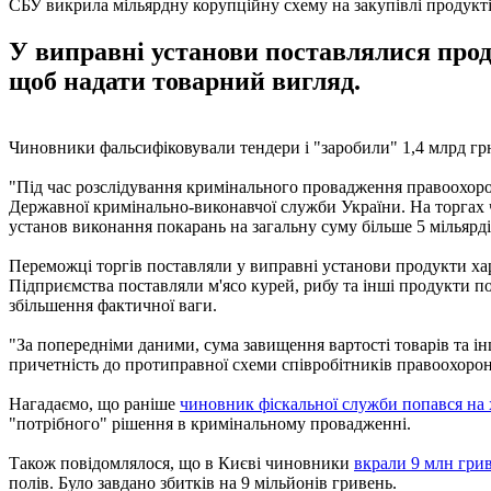
СБУ викрила мільярдну корупційну схему на закупівлі продукті
У виправні установи поставлялися проду
щоб надати товарний вигляд.
Чиновники фальсифіковували тендери і "заробили" 1,4 млрд грн
"Під час розслідування кримінального провадження правоохор
Державної кримінально-виконавчої служби України. На торгах 
установ виконання покарань на загальну суму більше 5 мільярдів
Переможці торгів поставляли у виправні установи продукти хар
Підприємства поставляли м'ясо курей, рибу та інші продукти по
збільшення фактичної ваги.
"За попередніми даними, сума завищення вартості товарів та і
причетність до протиправної схеми співробітників правоохорон
Нагадаємо, що раніше
чиновник фіскальної служби попався на х
"потрібного" рішення в кримінальному провадженні.
Також повідомлялося, що в Києві чиновники
вкрали 9 млн грив
полів. Було завдано збитків на 9 мільйонів гривень.