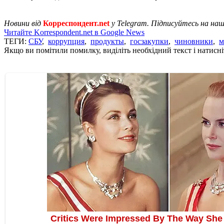
Новини від
Корреспондент.net
у Telegram. Підписуйтесь на на
Читайте Korrespondent.net в Google News
ТЕГИ:
СБУ
,
коррупция
,
продукты
,
госзакупки
,
чиновники
,
м
Якщо ви помітили помилку, виділіть необхідний текст і натисніт