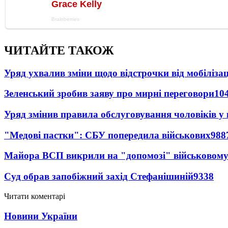
ЧИТАЙТЕ ТАКОЖ
Уряд ухвалив зміни щодо відстрочки від мобілізац
Зеленський зробив заяву про мирні переговори
10
Уряд змінив правила обслуговування чоловіків у
"Медові пастки": СБУ попередила військових
988
Майора ВСП викрили на "допомозі" військовому
Суд обрав запобіжний захід Стефанішиній
9338
Читати коментарі
Новини України