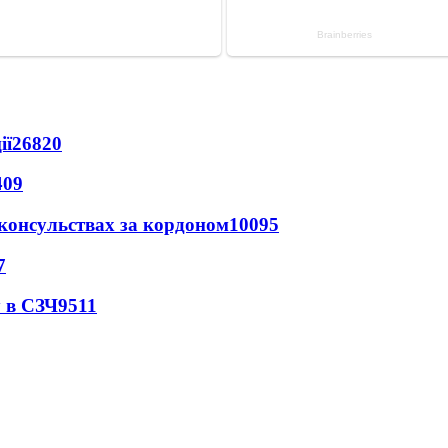
ії
26820
409
 консульствах за кордоном
10095
7
 в СЗЧ
9511