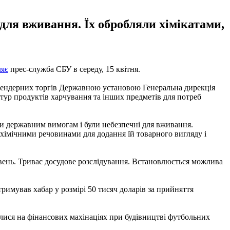
 для вживання. Їх обробляли хімікатами,
ляє
прес-служба СБУ в середу, 15 квітня.
тендерних торгів Державною установою Генеральна дирекція
ур продуктів харчування та інших предметів для потреб
ли державним вимогам і були небезпечні для вживання.
 хімічними речовинами для додання їй товарного вигляду і
ивень. Триває досудове розслідування. Встановлюється можлива
тримував хабар у розмірі 50 тисяч доларів за прийняття
лися на фінансових махінаціях при будівництві футбольних