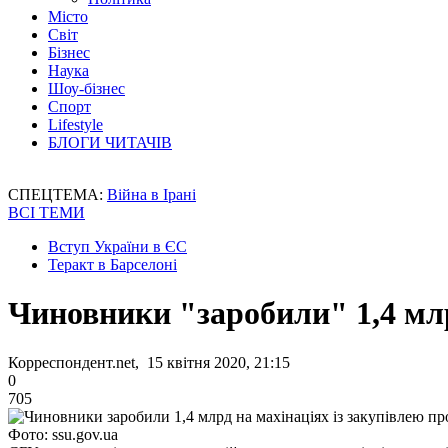
Місто
Світ
Бізнес
Наука
Шоу-бізнес
Спорт
Lifestyle
БЛОГИ ЧИТАЧІВ
СПЕЦТЕМА:
Війна в Ірані
ВСІ ТЕМИ
Вступ України в ЄС
Теракт в Барселоні
Чиновники "заробили" 1,4 млр
Корреспондент.net, 15 квітня 2020, 21:15
0
705
Фото: ssu.gov.ua