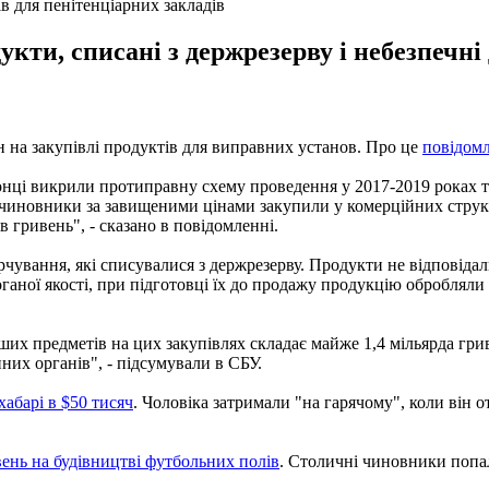
в для пенітенціарних закладів
кти, списані з держрезерву і небезпечні
 на закупівлі продуктів для виправних установ. Про це
повідом
онці викрили протиправну схему проведення у 2017-2019 роках 
чиновники за завищеними цінами закупили у комерційних структ
 гривень", - сказано в повідомленні.
чування, які списувалися з держрезерву. Продукти не відповіда
ганої якості, при підготовці їх до продажу продукцію обробляли
нших предметів на цих закупівлях складає майже 1,4 мільярда гр
них органів", - підсумували в СБУ.
абарі в $50 тисяч
. Чоловіка затримали "на гарячому", коли він о
ень на будівництві футбольних полів
. Столичні чиновники попа