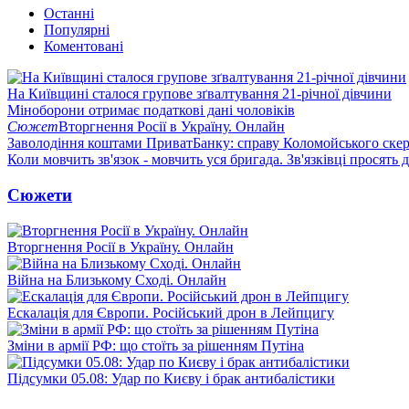
Останні
Популярні
Коментовані
На Київщині сталося групове зґвалтування 21-річної дівчини
Міноборони отримає податкові дані чоловіків
Сюжет
Вторгнення Росії в Україну. Онлайн
Заволодіння коштами ПриватБанку: справу Коломойського скер
Коли мовчить зв'язок - мовчить уся бригада. Зв'язківці просять
Сюжети
Вторгнення Росії в Україну. Онлайн
Війна на Близькому Сході. Онлайн
Ескалація для Європи. Російський дрон в Лейпцигу
Зміни в армії РФ: що стоїть за рішенням Путіна
Підсумки 05.08: Удар по Києву і брак антибалістики