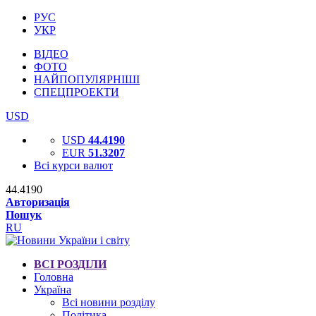
РУС
УКР
ВІДЕО
ФОТО
НАЙПОПУЛЯРНІШІ
СПЕЦПРОЕКТИ
USD
USD
44.4190
EUR
51.3207
Всі курси валют
44.4190
Авторизація
Пошук
RU
ВСІ РОЗДІЛИ
Головна
Україна
Всі новини розділу
Політика