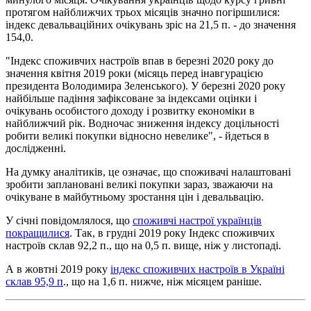
протягом найближчих трьох місяців значно погіршилися:
індекс девальваційних очікувань зріс на 21,5 п. - до значення
154,0.
"Індекс споживчих настроїв впав в березні 2020 року до
значення квітня 2019 роки (місяць перед інавгурацією
президента Володимира Зеленського). У березні 2020 року
найбільше падіння зафіксоване за індексами оцінки і
очікувань особистого доходу і розвитку економіки в
найближчий рік. Водночас зниження індексу доцільності
робити великі покупки відносно невелике", - йдеться в
дослідженні.
На думку аналітиків, це означає, що споживачі налаштовані
зробити заплановані великі покупки зараз, зважаючи на
очікуване в майбутньому зростання цін і девальвацію.
У січні повідомлялося, що
споживчі настрої українців
покращилися
. Так, в грудні 2019 року Індекс споживчих
настроїв склав 92,2 п., що на 0,5 п. вище, ніж у листопаді.
А в жовтні 2019 року
індекс споживчих настроїв в Україні
склав 95,9 п
., що на 1,6 п. нижче, ніж місяцем раніше.