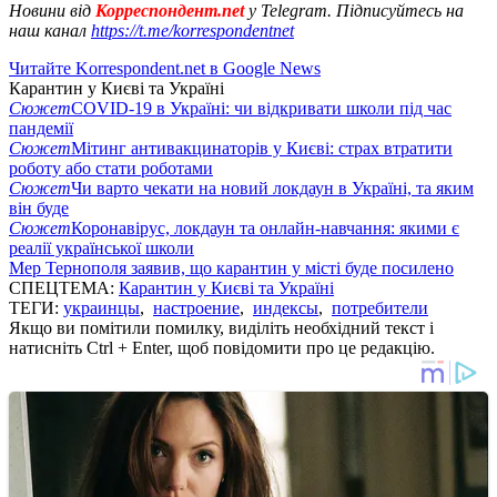
Новини від
Корреспондент.net
у Telegram. Підписуйтесь на
наш канал
https://t.me/korrespondentnet
Читайте Korrespondent.net в Google News
Карантин у Києві та Україні
Сюжет
COVID-19 в Україні: чи відкривати школи під час
пандемії
Сюжет
Мітинг антивакцинаторів у Києві: страх втратити
роботу або стати роботами
Сюжет
Чи варто чекати на новий локдаун в Україні, та яким
він буде
Сюжет
Коронавірус, локдаун та онлайн-навчання: якими є
реалії української школи
Мер Тернополя заявив, що карантин у місті буде посилено
СПЕЦТЕМА:
Карантин у Києві та Україні
ТЕГИ:
украинцы
,
настроение
,
индексы
,
потребители
Якщо ви помітили помилку, виділіть необхідний текст і
натисніть Ctrl + Enter, щоб повідомити про це редакцію.