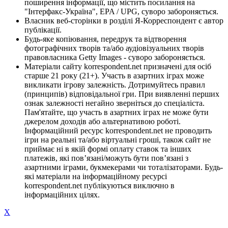
поширення інформації, що містить посилання на
"Інтерфакс-Україна", EPA / UPG, суворо забороняється.
Власник веб-сторінки в розділі Я-Корреспондент є автор
публікації.
Будь-яке копіювання, передрук та відтворення
фотографічних творів та/або аудіовізуальних творів
правовласника Getty Images - суворо забороняється.
Матеріали сайту korrespondent.net призначені для осіб
старше 21 року (21+). Участь в азартних іграх може
викликати ігрову залежність. Дотримуйтесь правил
(принципів) відповідальної гри. При виявленні перших
ознак залежності негайно зверніться до спеціаліста.
Пам'ятайте, що участь в азартних іграх не може бути
джерелом доходів або альтернативою роботі.
Інформаційний ресурс korrespondent.net не проводить
ігри на реальні та/або віртуальні гроші, також сайт не
приймає ні в якій формі оплату ставок та інших
платежів, які пов’язані/можуть бути пов’язані з
азартними іграми, букмекерами чи тоталізаторами. Будь-
які матеріали на інформаційному ресурсі
korrespondent.net публікуються виключно в
інформаційних цілях.
X