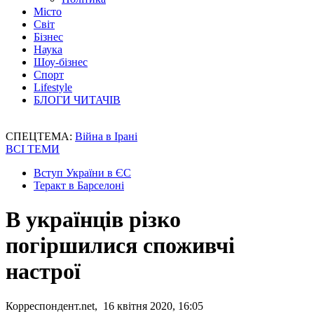
Місто
Світ
Бізнес
Наука
Шоу-бізнес
Спорт
Lifestyle
БЛОГИ ЧИТАЧІВ
СПЕЦТЕМА:
Війна в Ірані
ВСІ ТЕМИ
Вступ України в ЄС
Теракт в Барселоні
В українців різко
погіршилися споживчі
настрої
Корреспондент.net, 16 квітня 2020, 16:05