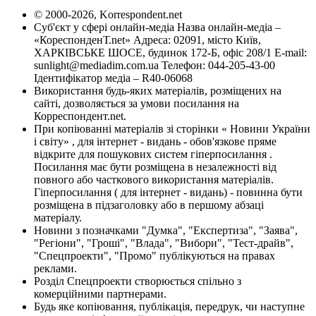
© 2000-2026, Korrespondent.net
Суб'єкт у сфері онлайн-медіа Назва онлайн-медіа –
«КореспонденТ.net» Адреса: 02091, місто Київ,
ХАРКІВСЬКЕ ШОСЕ, будинок 172-Б, офіс 208/1 E-mail:
sunlight@mediadim.com.ua
Телефон: 044-205-43-00
Ідентифікатор медіа – R40-06068
Використання будь-яких матеріалів, розміщених на
сайті, дозволяється за умови посилання на
Корреспондент.net.
При копіюванні матеріалів зі сторінки « Новини України
і світу» , для інтернет - видань - обов'язкове пряме
відкрите для пошукових систем гіперпосилання .
Посилання має бути розміщена в незалежності від
повного або часткового використання матеріалів.
Гіперпосилання ( для інтернет - видань) - повинна бути
розміщена в підзаголовку або в першому абзаці
матеріалу.
Новини з позначками "Думка", "Експертиза", "Заява",
"Регіони", "Гроші", "Влада", "Вибори", "Тест-драйв",
"Спецпроекти", "Промо" публікуються на правах
реклами.
Розділ Спецпроекти створюється спільно з
комерційними партнерами.
Будь яке копіювання, публікація, передрук, чи наступне