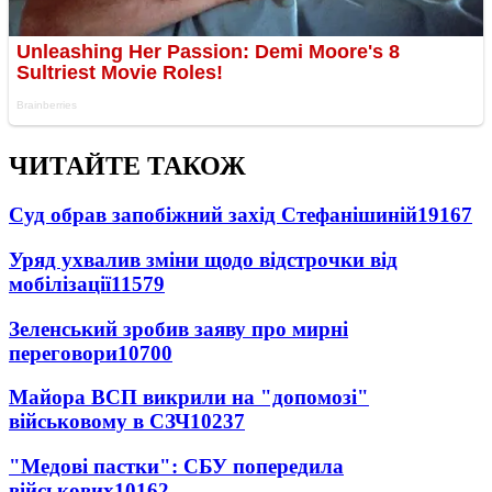
ЧИТАЙТЕ ТАКОЖ
Суд обрав запобіжний захід Стефанішиній
19167
Уряд ухвалив зміни щодо відстрочки від
мобілізації
11579
Зеленський зробив заяву про мирні
переговори
10700
Майора ВСП викрили на "допомозі"
військовому в СЗЧ
10237
"Медові пастки": СБУ попередила
військових
10162