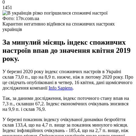
0
1451
Фото: 17tv.com.ua
Карантин негативно відбився на споживчих настроях
українців
За минулий місяць індекс споживчих
настроїв впав до значення квітня 2019
року.
У березні 2020 року індекс споживчих настроїв в Україні
склав 73,0 п., що на 8,9 п. нижче, ніж в лютому 2020 року. Про
це свідчать опубліковані в четвер, 16 квітня, дані щомісячного
дослідження компанії
Info Sapiens
.
Так, за даними дослідження, індекс поточного стану впав на
7,3 п., склавши 67,2. Індекс економічних очікувань знизився
на 9,9 п. і склав 76,9.
У березні показник індексу очікуваної динаміки безробіття
склав 133,4, що на 4,7 п. вище за показник минулого місяця.
Індекс інфляційних очікувань - 185,4, що на 2,7 п. вище, ніж
минулого місяця. Очікування українців щодо курсу гривні