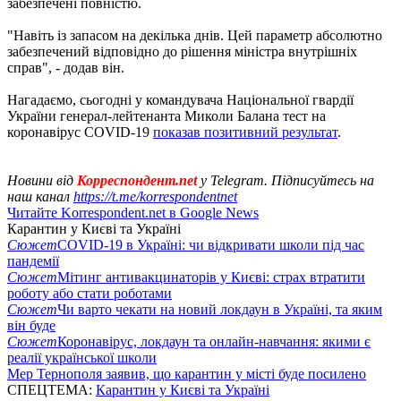
забезпечені повністю.
"Навіть із запасом на декілька днів. Цей параметр абсолютно
забезпечений відповідно до рішення міністра внутрішніх
справ", - додав він.
Нагадаємо, сьогодні у командувача Національної гвардії
України генерал-лейтенанта Миколи Балана тест на
коронавірус COVID-19
показав позитивний результат
.
Новини від
Корреспондент.net
у Telegram. Підписуйтесь на
наш канал
https://t.me/korrespondentnet
Читайте Korrespondent.net в Google News
Карантин у Києві та Україні
Сюжет
COVID-19 в Україні: чи відкривати школи під час
пандемії
Сюжет
Мітинг антивакцинаторів у Києві: страх втратити
роботу або стати роботами
Сюжет
Чи варто чекати на новий локдаун в Україні, та яким
він буде
Сюжет
Коронавірус, локдаун та онлайн-навчання: якими є
реалії української школи
Мер Тернополя заявив, що карантин у місті буде посилено
СПЕЦТЕМА:
Карантин у Києві та Україні