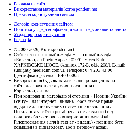
Реклама на сайті
Використання матеріалів korrespondent.net
Правила користування сайтом
Договір користування сайтом
Політика у сфері конфіденційності і персональних даних
Угода щодо користування
Редакція
© 2000-2026, Korrespondent.net
Суб'єкт у сфері онлайн-медіа Назва онлайн-медіа –
«КореспонденТ.net» Адреса: 02091, місто Київ,
ХАРКІВСЬКЕ ШОСЕ, будинок 172-Б, офіс 208/1 E-mail:
sunlight@mediadim.com.ua
Телефон: 044-205-43-00
Ідентифікатор медіа – R40-06068
Використання будь-яких матеріалів, розміщених на
сайті, дозволяється за умови посилання на
Корреспондент.net.
При копіюванні матеріалів зі сторінки « Новини України
і світу» , для інтернет - видань - обов'язкове пряме
відкрите для пошукових систем гіперпосилання .
Посилання має бути розміщена в незалежності від
повного або часткового використання матеріалів.
Гіперпосилання ( для інтернет - видань) - повинна бути
розміщена в підзаголовку або в першому абзаці