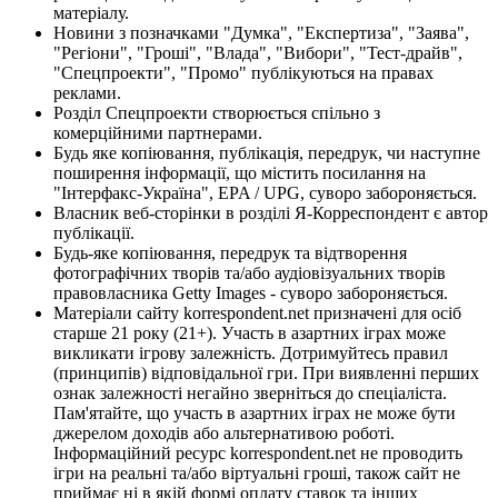
матеріалу.
Новини з позначками "Думка", "Експертиза", "Заява",
"Регіони", "Гроші", "Влада", "Вибори", "Тест-драйв",
"Спецпроекти", "Промо" публікуються на правах
реклами.
Розділ Спецпроекти створюється спільно з
комерційними партнерами.
Будь яке копіювання, публікація, передрук, чи наступне
поширення інформації, що містить посилання на
"Інтерфакс-Україна", EPA / UPG, суворо забороняється.
Власник веб-сторінки в розділі Я-Корреспондент є автор
публікації.
Будь-яке копіювання, передрук та відтворення
фотографічних творів та/або аудіовізуальних творів
правовласника Getty Images - суворо забороняється.
Матеріали сайту korrespondent.net призначені для осіб
старше 21 року (21+). Участь в азартних іграх може
викликати ігрову залежність. Дотримуйтесь правил
(принципів) відповідальної гри. При виявленні перших
ознак залежності негайно зверніться до спеціаліста.
Пам'ятайте, що участь в азартних іграх не може бути
джерелом доходів або альтернативою роботі.
Інформаційний ресурс korrespondent.net не проводить
ігри на реальні та/або віртуальні гроші, також сайт не
приймає ні в якій формі оплату ставок та інших