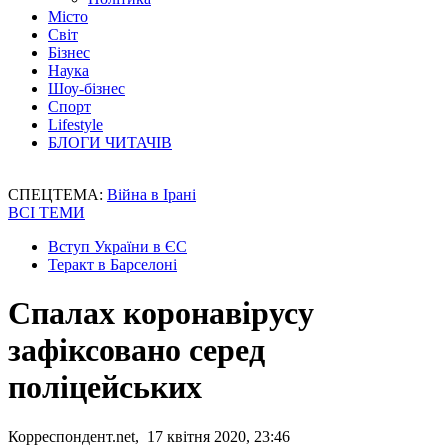
Місто
Світ
Бізнес
Наука
Шоу-бізнес
Спорт
Lifestyle
БЛОГИ ЧИТАЧІВ
СПЕЦТЕМА:
Війна в Ірані
ВСІ ТЕМИ
Вступ України в ЄС
Теракт в Барселоні
Спалах коронавірусу
зафіксовано серед
поліцейських
Корреспондент.net, 17 квітня 2020, 23:46