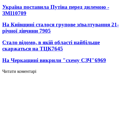
Україна поставила Путіна перед дилемою -
ЗМІ
10709
На Київщині сталося групове зґвалтування 21-
річної дівчини
7905
Стало відомо, в якій області найбільше
скаржаться на ТЦК
7645
На Черкащині викрили "схему СЗЧ"
6969
Читати коментарі