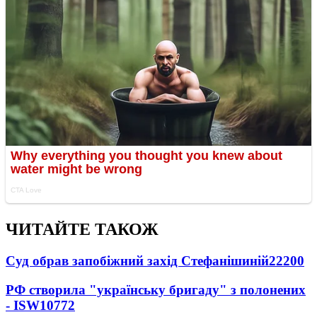
ЧИТАЙТЕ ТАКОЖ
Суд обрав запобіжний захід Стефанішиній
22200
РФ створила "українську бригаду" з полонених
- ISW
10772