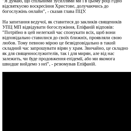
"Я думаю, що спільними зусиллями ми і в цьому році гідно
відсвяткуємо воскресіння Христове, долучаючись до
богослужінь онлайн", - сказав глава ПЦУ.
На запитання ведучої, як ставитися до закликів священиків
УПЦ МП відвідувати богослужіння, Епіфаній відповів:
"Потрібно в цей нелегкий час спонукати всіх, щоб вони
відповідально ставилися до своїх ближніх, проявляли свою
любов. Тому певною мірою це безвідповідально в такий
складний час запрошувати вірян у храм. Звичайно, це складно
як для священнослужителів, так і для мирян, але від нас
залежить, чи буде продовження епідемії, або ми якомога
швидше вийдемо з неї", - резюмував Епіфаній.