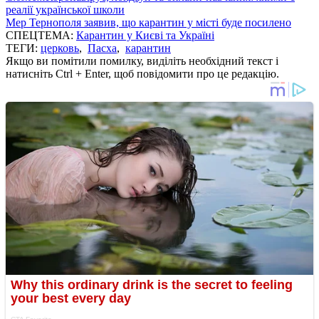
реалії української школи
Мер Тернополя заявив, що карантин у місті буде посилено
СПЕЦТЕМА:
Карантин у Києві та Україні
ТЕГИ:
церковь
,
Пасха
,
карантин
Якщо ви помітили помилку, виділіть необхідний текст і
натисніть Ctrl + Enter, щоб повідомити про це редакцію.