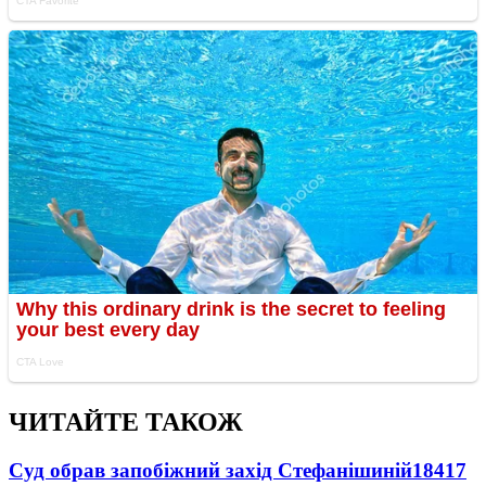
ЧИТАЙТЕ ТАКОЖ
Суд обрав запобіжний захід Стефанішиній
18417