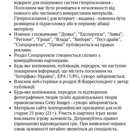
відкрите для пошукових систем гіперпосилання .
Посилання має бути розміщена в незалежності від
повного або часткового використання матеріалів.
Гіперпосилання ( для інтернет - видань) - повинна бути
розміщена в підзаголовку або в першому абзаці
матеріалу.
Новини з позначками "Думка", "Експертиза", "Заява",
"Регіони", "Гроші", "Влада", "Вибори", "Тест-драйв",
"Спецпроекти", "Промо" публікуються на правах
реклами.
Розділ Спецпроекти створюється спільно з
комерційними партнерами.
Будь яке копіювання, публікація, передрук, чи наступне
поширення інформації, що містить посилання на
"Інтерфакс-Україна", EPA / UPG, суворо забороняється.
Власник веб-сторінки в розділі Я-Корреспондент є автор
публікації.
Будь-яке копіювання, передрук та відтворення
фотографічних творів та/або аудіовізуальних творів
правовласника Getty Images - суворо забороняється.
Матеріали сайту korrespondent.net призначені для осіб
старше 21 року (21+). Участь в азартних іграх може
викликати ігрову залежність. Дотримуйтесь правил
(принципів) відповідальної гри. При виявленні перших
ознак залежності негайно зверніться до спеціаліста.