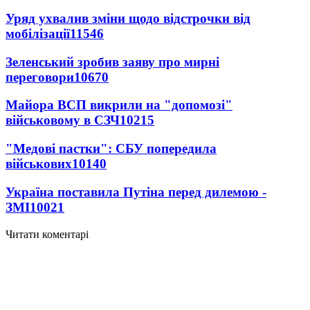
Уряд ухвалив зміни щодо відстрочки від
мобілізації
11546
Зеленський зробив заяву про мирні
переговори
10670
Майора ВСП викрили на "допомозі"
військовому в СЗЧ
10215
"Медові пастки": СБУ попередила
військових
10140
Україна поставила Путіна перед дилемою -
ЗМІ
10021
Читати коментарі