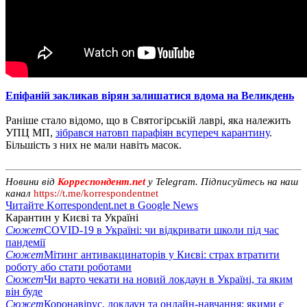
Епіфаній закликав вірян залишатися вдома на Великдень
Раніше стало відомо, що в Святогірській лаврі, яка належить
УПЦ МП,
зібрався натовп парафіян всупереч карантину
.
Більшість з них не мали навіть масок.
Новини від
Корреспондент.net
у Telegram. Підписуйтесь на наш
канал
https://t.me/korrespondentnet
Читайте Korrespondent.net в Google News
Карантин у Києві та Україні
Сюжет
COVID-19 в Україні: чи відкривати школи під час
пандемії
Сюжет
Мітинг антивакцинаторів у Києві: страх втратити
роботу або стати роботами
Сюжет
Чи варто чекати на новий локдаун в Україні, та яким
він буде
Сюжет
Коронавірус, локдаун та онлайн-навчання: якими є