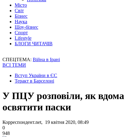
Місто
Світ
Бізнес
Наука
Шоу-бізнес
Спорт
Lifestyle
БЛОГИ ЧИТАЧІВ
СПЕЦТЕМА:
Війна в Ірані
ВСІ ТЕМИ
Вступ України в ЄС
Теракт в Барселоні
У ПЦУ розповіли, як вдома
освятити паски
Корреспондент.net, 19 квітня 2020, 08:49
0
948