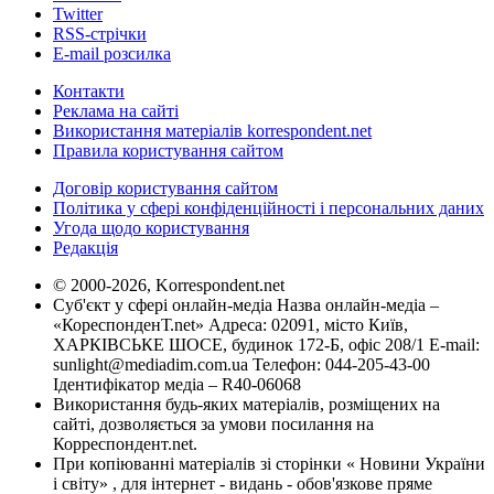
Twitter
RSS-стрічки
E-mail розсилка
Контакти
Реклама на сайті
Використання матеріалів korrespondent.net
Правила користування сайтом
Договір користування сайтом
Політика у сфері конфіденційності і персональних даних
Угода щодо користування
Редакція
© 2000-2026, Korrespondent.net
Суб'єкт у сфері онлайн-медіа Назва онлайн-медіа –
«КореспонденТ.net» Адреса: 02091, місто Київ,
ХАРКІВСЬКЕ ШОСЕ, будинок 172-Б, офіс 208/1 E-mail:
sunlight@mediadim.com.ua
Телефон: 044-205-43-00
Ідентифікатор медіа – R40-06068
Використання будь-яких матеріалів, розміщених на
сайті, дозволяється за умови посилання на
Корреспондент.net.
При копіюванні матеріалів зі сторінки « Новини України
і світу» , для інтернет - видань - обов'язкове пряме