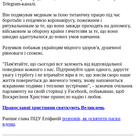
Telegram-каналі.
Він подякував медикам за їхню титанічну працю під час
боротьби з епідемією коронавірусу, пожежним і
рятувальникам за те, що вони завжди приходять на допомогу,
військовим за оборону країни і вчителям за те, що вони
швидко адаптувалися до нових умов навчання.
Разумков побажав українцям міцного здоров'я, душевної
рівноваги і спокою.
"Пам'ятайте, що сьогодні все залежить від відповідальної
поведінки кожного з нас. Підтримуйте один одного, даруєте
увагу і турботу і не втрачайте віри в те, що зовсім скоро наше
життя повернеться до звичного темпу, знову наповниться
яскравими подіями і теплими зустрічами", - зазначив очільник
парламенту на своїй сторінці у Facebook, побажавши, щоб
Воскресіння Христове принесло надію і любов.
Православні християни святкують Великдень
Раніше глава ПЦУ Епіфаній
розповів, як освятити паски
вдома
.