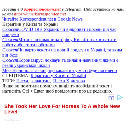
Новини від
Корреспондент.net
у Telegram. Підписуйтесь на наш
канал
https://t.me/korrespondentnet
Читайте Korrespondent.net в Google News
Карантин у Києві та Україні
Сюжет
COVID-19 в Україні: чи відкривати школи під час
пандемії
Сюжет
Мітинг антивакцинаторів у Києві: страх втратити
роботу або стати роботами
Сюжет
Чи варто чекати на новий локдаун в Україні, та яким
він буде
Сюжет
Коронавірус, локдаун та онлайн-навчання: якими є
реалії української школи
Мер Тернополя заявив, що карантин у місті буде посилено
СПЕЦТЕМА:
Карантин у Києві та Україні
ТЕГИ:
Пасха
,
карантин
,
Пасха Христова
Якщо ви помітили помилку, виділіть необхідний текст і
натисніть Ctrl + Enter, щоб повідомити про це редакцію.