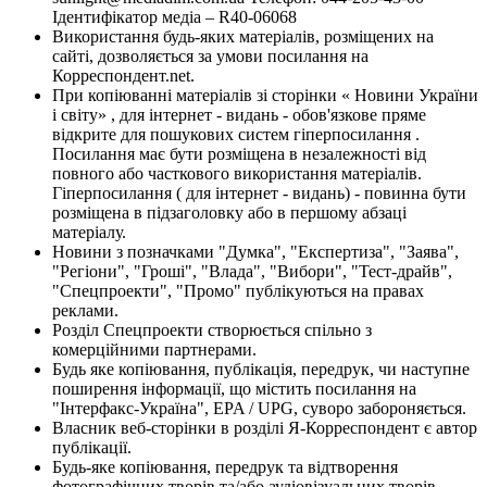
Ідентифікатор медіа – R40-06068
Використання будь-яких матеріалів, розміщених на
сайті, дозволяється за умови посилання на
Корреспондент.net.
При копіюванні матеріалів зі сторінки « Новини України
і світу» , для інтернет - видань - обов'язкове пряме
відкрите для пошукових систем гіперпосилання .
Посилання має бути розміщена в незалежності від
повного або часткового використання матеріалів.
Гіперпосилання ( для інтернет - видань) - повинна бути
розміщена в підзаголовку або в першому абзаці
матеріалу.
Новини з позначками "Думка", "Експертиза", "Заява",
"Регіони", "Гроші", "Влада", "Вибори", "Тест-драйв",
"Спецпроекти", "Промо" публікуються на правах
реклами.
Розділ Спецпроекти створюється спільно з
комерційними партнерами.
Будь яке копіювання, публікація, передрук, чи наступне
поширення інформації, що містить посилання на
"Інтерфакс-Україна", EPA / UPG, суворо забороняється.
Власник веб-сторінки в розділі Я-Корреспондент є автор
публікації.
Будь-яке копіювання, передрук та відтворення
фотографічних творів та/або аудіовізуальних творів