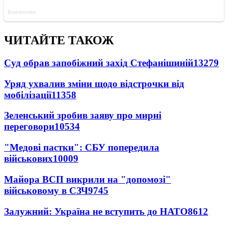
ЧИТАЙТЕ ТАКОЖ
Суд обрав запобіжний захід Стефанішиній
13279
Уряд ухвалив зміни щодо відстрочки від
мобілізації
11358
Зеленський зробив заяву про мирні
переговори
10534
"Медові пастки": СБУ попередила
військових
10009
Майора ВСП викрили на "допомозі"
військовому в СЗЧ
9745
Залужний: Україна не вступить до НАТО
8612