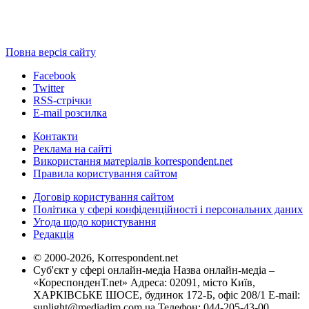
Повна версія сайту
Facebook
Twitter
RSS-стрічки
E-mail розсилка
Контакти
Реклама на сайті
Використання матеріалів korrespondent.net
Правила користування сайтом
Договір користування сайтом
Політика у сфері конфіденційності і персональних даних
Угода щодо користування
Редакція
© 2000-2026, Korrespondent.net
Суб'єкт у сфері онлайн-медіа Назва онлайн-медіа –
«КореспонденТ.net» Адреса: 02091, місто Київ,
ХАРКІВСЬКЕ ШОСЕ, будинок 172-Б, офіс 208/1 E-mail:
sunlight@mediadim.com.ua
Телефон: 044-205-43-00