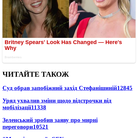
ЧИТАЙТЕ ТАКОЖ
Суд обрав запобіжний захід Стефанішиній
12845
Уряд ухвалив зміни щодо відстрочки від
мобілізації
11338
Зеленський зробив заяву про мирні
переговори
10521