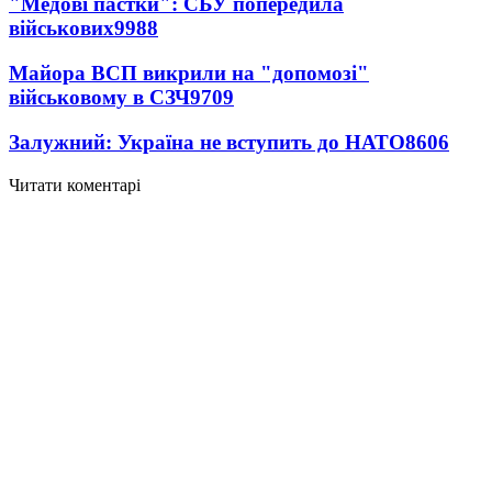
"Медові пастки": СБУ попередила
військових
9988
Майора ВСП викрили на "допомозі"
військовому в СЗЧ
9709
Залужний: Україна не вступить до НАТО
8606
Читати коментарі