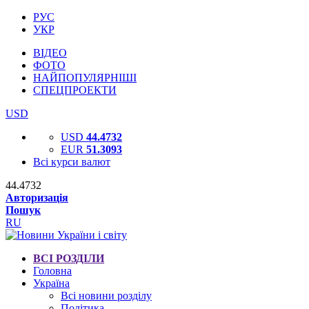
РУС
УКР
ВІДЕО
ФОТО
НАЙПОПУЛЯРНІШІ
СПЕЦПРОЕКТИ
USD
USD
44.4732
EUR
51.3093
Всі курси валют
44.4732
Авторизація
Пошук
RU
ВСІ РОЗДІЛИ
Головна
Україна
Всі новини розділу
Політика