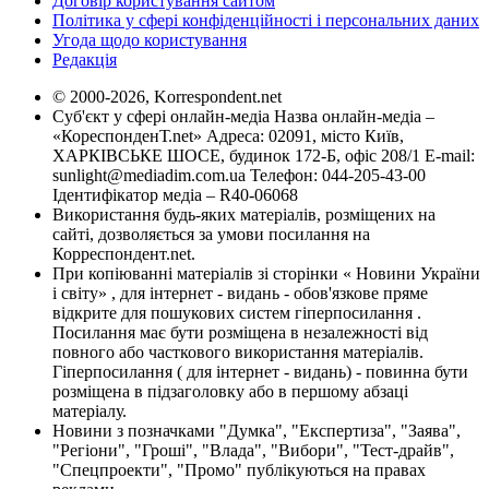
Договір користування сайтом
Політика у сфері конфіденційності і персональних даних
Угода щодо користування
Редакція
© 2000-2026, Korrespondent.net
Суб'єкт у сфері онлайн-медіа Назва онлайн-медіа –
«КореспонденТ.net» Адреса: 02091, місто Київ,
ХАРКІВСЬКЕ ШОСЕ, будинок 172-Б, офіс 208/1 E-mail:
sunlight@mediadim.com.ua
Телефон: 044-205-43-00
Ідентифікатор медіа – R40-06068
Використання будь-яких матеріалів, розміщених на
сайті, дозволяється за умови посилання на
Корреспондент.net.
При копіюванні матеріалів зі сторінки « Новини України
і світу» , для інтернет - видань - обов'язкове пряме
відкрите для пошукових систем гіперпосилання .
Посилання має бути розміщена в незалежності від
повного або часткового використання матеріалів.
Гіперпосилання ( для інтернет - видань) - повинна бути
розміщена в підзаголовку або в першому абзаці
матеріалу.
Новини з позначками "Думка", "Експертиза", "Заява",
"Регіони", "Гроші", "Влада", "Вибори", "Тест-драйв",
"Спецпроекти", "Промо" публікуються на правах