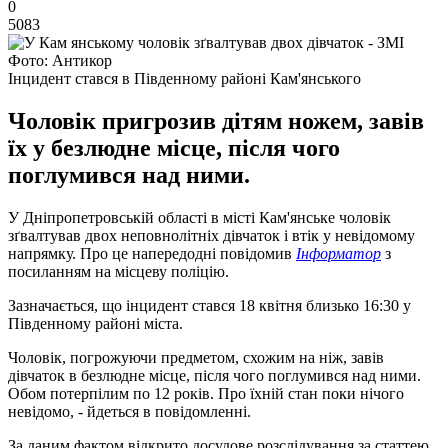
0
5083
Фото: Антикор
Інцидент стався в Південному районі Кам'янського
Чоловік пригрозив дітям ножем, завів
їх у безлюдне місце, після чого
поглумився над ними.
У Дніпропетровській області в місті Кам'янське чоловік
зґвалтував двох неповнолітніх дівчаток і втік у невідомому
напрямку. Про це напередодні повідомив
Інформатор
з
посиланням на місцеву поліцію.
Зазначається, що інцидент стався 18 квітня близько 16:30 у
Південному районі міста.
Чоловік, погрожуючи предметом, схожим на ніж, завів
дівчаток в безлюдне місце, після чого поглумився над ними.
Обом потерпілим по 12 років. Про їхній стан поки нічого
невідомо, - йдеться в повідомленні.
За даним фактом відкрито досудове розслідування за статтею