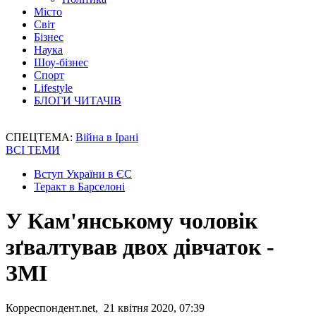
Місто
Світ
Бізнес
Наука
Шоу-бізнес
Спорт
Lifestyle
БЛОГИ ЧИТАЧІВ
СПЕЦТЕМА:
Війна в Ірані
ВСІ ТЕМИ
Вступ України в ЄС
Теракт в Барселоні
У Кам'янському чоловік
зґвалтував двох дівчаток -
ЗМІ
Корреспондент.net, 21 квітня 2020, 07:39