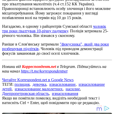
про зґвалтування малолітніх (ч.4 ст.152 КК України).
Правоохоронці встановлюють особу злочинця і його можливе
місцеперебування. Йому загрожує покарання у вигляді
позбавлення волі на термін від 10 до 15 років.
Нагадаємо, в одному з райцентрів Сумської області
чоловік
три роки ґвалтував 10-річну падчерку
. Поліція затримала 25-
річного чоловіка. Він зізнався у скоєному.
Раніше в Слов'янську затримали
"фокусника", який два роки
розбещував підлітків
. Чоловік під приводом демонстрації
фокусів заманював до своєї оселі хлопчиків.
Новини від
Корреспондент.net
в Telegram. Підписуйтесь на
наш канал
https://t.me/korrespondentnet
Читайте Korrespondent.net в Google News
ТЕГИ:
полиция
,
девочка
,
изнасилование
,
изнасилование
детей
,
изнасилование малолетних
,
насилие
,
Днепропетровская область
,
изнасилования
Якщо ви помітили помилку, виділіть необхідний текст і
натисніть Ctrl + Enter, щоб повідомити про це редакцію.