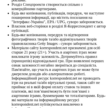
реклами.
Розділ Спецпроекти створюється спільно з
комерційними партнерами.
Будь яке копіювання, публікація, передрук, чи наступне
поширення інформації, що містить посилання на
"Інтерфакс-Україна", EPA / UPG, суворо забороняється.
Власник веб-сторінки в розділі Я-Корреспондент є автор
публікації.
Будь-яке копіювання, передрук та відтворення
фотографічних творів та/або аудіовізуальних творів
правовласника Getty Images - суворо забороняється.
Матеріали сайту korrespondent.net призначені для осіб
старше 21 року (21+). Участь в азартних іграх може
викликати ігрову залежність. Дотримуйтесь правил
(принципів) відповідальної гри. При виявленні перших
ознак залежності негайно зверніться до спеціаліста.
Пам'ятайте, що участь в азартних іграх не може бути
джерелом доходів або альтернативою роботі.
Інформаційний ресурс korrespondent.net не проводить
ігри на реальні та/або віртуальні гроші, також сайт не
приймає ні в якій формі оплату ставок та інших
платежів, які пов’язані/можуть бути пов’язані з
азартними іграми, букмекерами чи тоталізаторами. Будь-
які матеріали на інформаційному ресурсі
korrespondent.net публікуються виключно в