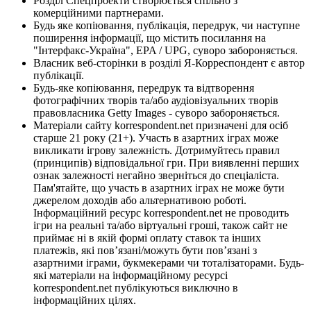
Розділ Спецпроекти створюється спільно з
комерційними партнерами.
Будь яке копіювання, публікація, передрук, чи наступне
поширення інформації, що містить посилання на
"Інтерфакс-Україна", EPA / UPG, суворо забороняється.
Власник веб-сторінки в розділі Я-Корреспондент є автор
публікації.
Будь-яке копіювання, передрук та відтворення
фотографічних творів та/або аудіовізуальних творів
правовласника Getty Images - суворо забороняється.
Матеріали сайту korrespondent.net призначені для осіб
старше 21 року (21+). Участь в азартних іграх може
викликати ігрову залежність. Дотримуйтесь правил
(принципів) відповідальної гри. При виявленні перших
ознак залежності негайно зверніться до спеціаліста.
Пам'ятайте, що участь в азартних іграх не може бути
джерелом доходів або альтернативою роботі.
Інформаційний ресурс korrespondent.net не проводить
ігри на реальні та/або віртуальні гроші, також сайт не
приймає ні в якій формі оплату ставок та інших
платежів, які пов’язані/можуть бути пов’язані з
азартними іграми, букмекерами чи тоталізаторами. Будь-
які матеріали на інформаційному ресурсі
korrespondent.net публікуються виключно в
інформаційних цілях.