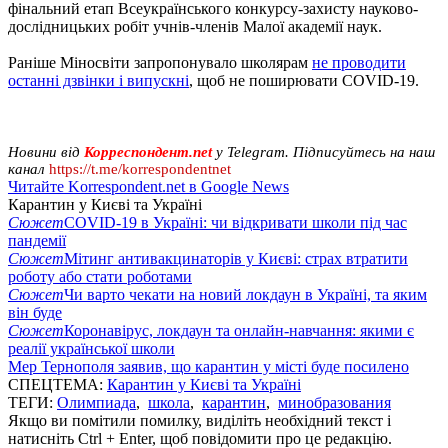
фінальний етап Всеукраїнського конкурсу-захисту науково-
дослідницьких робіт учнів-членів Малої академії наук.
Раніше Міносвіти запропонувало школярам
не проводити
останні дзвінки і випускні
, щоб не поширювати COVID-19.
Новини від
Корреспондент.net
у Telegram. Підписуйтесь на наш
канал
https://t.me/korrespondentnet
Читайте Korrespondent.net в Google News
Карантин у Києві та Україні
Сюжет
COVID-19 в Україні: чи відкривати школи під час
пандемії
Сюжет
Мітинг антивакцинаторів у Києві: страх втратити
роботу або стати роботами
Сюжет
Чи варто чекати на новий локдаун в Україні, та яким
він буде
Сюжет
Коронавірус, локдаун та онлайн-навчання: якими є
реалії української школи
Мер Тернополя заявив, що карантин у місті буде посилено
СПЕЦТЕМА:
Карантин у Києві та Україні
ТЕГИ:
Олимпиада
,
школа
,
карантин
,
минобразования
Якщо ви помітили помилку, виділіть необхідний текст і
натисніть Ctrl + Enter, щоб повідомити про це редакцію.