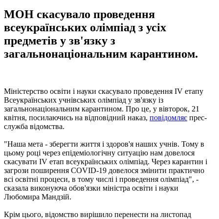
МОН скасувало проведення
всеукраїнських олімпіад з усіх
предметів у зв'язку з
загальнонаціональним карантином.
Міністерство освіти і науки скасувало проведення IV етапу
Всеукраїнських учнівських олімпіад у зв'язку із
загальнонаціональним карантином. Про це, у вівторок, 21
квітня, посилаючись на відповідний наказ,
повідомляє
прес-
служба відомства.
"Наша мета - зберегти життя і здоров'я наших учнів. Тому в
цьому році через епідеміологічну ситуацію нам довелося
скасувати IV етап всеукраїнських олімпіад. Через карантин і
загрози поширення COVID-19 довелося змінити практично
всі освітні процеси, в тому числі і проведення олімпіад", -
сказала виконуюча обов'язки міністра освіти і науки
Любомира Мандзій.
Крім цього, відомство вирішило перенести на листопад