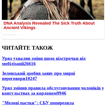
ЧИТАЙТЕ ТАКОЖ
Уряд ухвалив зміни щодо відстрочки від
мобілізації
26616
Зеленський зробив заяву про мирні
переговори
10247
Уряд змінив правила обслуговування чоловіків у
консульствах за кордоном
9946
"Медові пастки": СБУ попередила