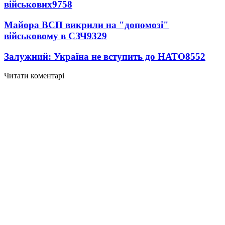
військових
9758
Майора ВСП викрили на "допомозі"
військовому в СЗЧ
9329
Залужний: Україна не вступить до НАТО
8552
Читати коментарі