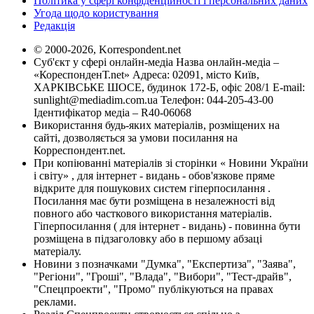
Політика у сфері конфіденційності і персональних даних
Угода щодо користування
Редакція
© 2000-2026, Korrespondent.net
Суб'єкт у сфері онлайн-медіа Назва онлайн-медіа –
«КореспонденТ.net» Адреса: 02091, місто Київ,
ХАРКІВСЬКЕ ШОСЕ, будинок 172-Б, офіс 208/1 E-mail:
sunlight@mediadim.com.ua
Телефон: 044-205-43-00
Ідентифікатор медіа – R40-06068
Використання будь-яких матеріалів, розміщених на
сайті, дозволяється за умови посилання на
Корреспондент.net.
При копіюванні матеріалів зі сторінки « Новини України
і світу» , для інтернет - видань - обов'язкове пряме
відкрите для пошукових систем гіперпосилання .
Посилання має бути розміщена в незалежності від
повного або часткового використання матеріалів.
Гіперпосилання ( для інтернет - видань) - повинна бути
розміщена в підзаголовку або в першому абзаці
матеріалу.
Новини з позначками "Думка", "Експертиза", "Заява",
"Регіони", "Гроші", "Влада", "Вибори", "Тест-драйв",
"Спецпроекти", "Промо" публікуються на правах
реклами.