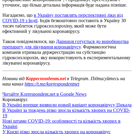
уточнює, що більш детальна інформація буде надана пізніше.
Нагадаємо, що
в Україну поставлять перспективні ліки від
COVID-19 з Індії
. Індія безкоштовно поставить в Україну 30
тисяч таблеток гідроксихлорохіну, який може бути
ефективний у лікуванні коронавірусу.
Також повідомлялося, що
Дарниця готується до виробництва
препарату для лікування коронавірусу
. Фармакологічна
компанія отримала держреєстрацію на субстанцію
гідроксихлорохін, яку використовують в експериментальному
лікуванні коронавірусу.
Новини від
Корреспондент.net
в Telegram. Підписуйтесь на
наш канал
https://t.me/korrespondentnet
Читайте Korrespondent.net в Google News
Коронавірус
В Україні вперше виявили новий варіант коронавірусу Цикада
В Україні за тиждень різко зросла кількість хворих на COVID-
19
Нові штами COVID-19: особливості та кількість хворих в
Україні
У Києві різко зросла кількість хворих на коронавірус