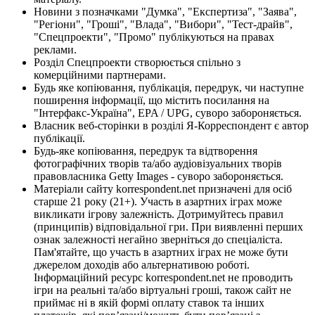
Новини з позначками "Думка", "Експертиза", "Заява",
"Регіони", "Гроші", "Влада", "Вибори", "Тест-драйв",
"Спецпроекти", "Промо" публікуються на правах
реклами.
Розділ Спецпроекти створюється спільно з
комерційними партнерами.
Будь яке копіювання, публікація, передрук, чи наступне
поширення інформації, що містить посилання на
"Інтерфакс-Україна", EPA / UPG, суворо забороняється.
Власник веб-сторінки в розділі Я-Корреспондент є автор
публікації.
Будь-яке копіювання, передрук та відтворення
фотографічних творів та/або аудіовізуальних творів
правовласника Getty Images - суворо забороняється.
Матеріали сайту korrespondent.net призначені для осіб
старше 21 року (21+). Участь в азартних іграх може
викликати ігрову залежність. Дотримуйтесь правил
(принципів) відповідальної гри. При виявленні перших
ознак залежності негайно зверніться до спеціаліста.
Пам'ятайте, що участь в азартних іграх не може бути
джерелом доходів або альтернативою роботі.
Інформаційний ресурс korrespondent.net не проводить
ігри на реальні та/або віртуальні гроші, також сайт не
приймає ні в якій формі оплату ставок та інших