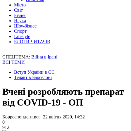
Місто
Світ
Бізнес
Наука
Шоу-бізнес
Спорт
Lifestyle
БЛОГИ ЧИТАЧІВ
СПЕЦТЕМА:
Війна в Ірані
ВСІ ТЕМИ
Вступ України в ЄС
Теракт в Барселоні
Вчені розробляють препарат
від COVID-19 - ОП
Корреспондент.net, 22 квітня 2020, 14:32
0
912