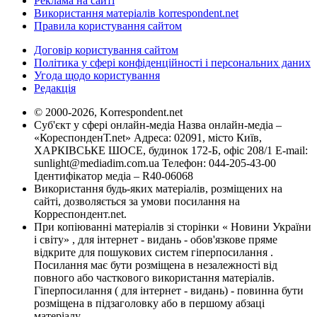
Реклама на сайті
Використання матеріалів korrespondent.net
Правила користування сайтом
Договір користування сайтом
Політика у сфері конфіденційності і персональних даних
Угода щодо користування
Редакція
© 2000-2026, Korrespondent.net
Суб'єкт у сфері онлайн-медіа Назва онлайн-медіа –
«КореспонденТ.net» Адреса: 02091, місто Київ,
ХАРКІВСЬКЕ ШОСЕ, будинок 172-Б, офіс 208/1 E-mail:
sunlight@mediadim.com.ua
Телефон: 044-205-43-00
Ідентифікатор медіа – R40-06068
Використання будь-яких матеріалів, розміщених на
сайті, дозволяється за умови посилання на
Корреспондент.net.
При копіюванні матеріалів зі сторінки « Новини України
і світу» , для інтернет - видань - обов'язкове пряме
відкрите для пошукових систем гіперпосилання .
Посилання має бути розміщена в незалежності від
повного або часткового використання матеріалів.
Гіперпосилання ( для інтернет - видань) - повинна бути
розміщена в підзаголовку або в першому абзаці
матеріалу.