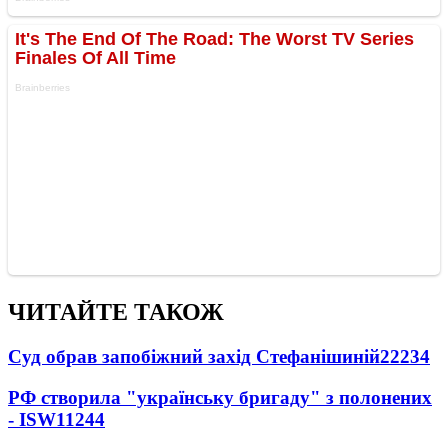
ЧИТАЙТЕ ТАКОЖ
Суд обрав запобіжний захід Стефанішиній
22234
РФ створила "українську бригаду" з полонених
- ISW
11244