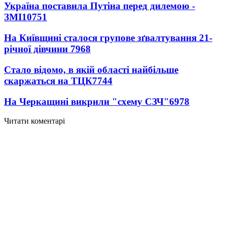
Україна поставила Путіна перед дилемою -
ЗМІ
10751
На Київщині сталося групове зґвалтування 21-
річної дівчини
7968
Стало відомо, в якій області найбільше
скаржаться на ТЦК
7744
На Черкащині викрили "схему СЗЧ"
6978
Читати коментарі