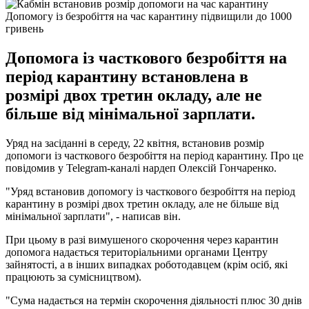
Допомогу із безробіття на час карантину підвищили до 1000
гривень
Допомога із часткового безробіття на
період карантину встановлена в
розмірі двох третин окладу, але не
більше від мінімальної зарплати.
Уряд на засіданні в середу, 22 квітня, встановив розмір
допомоги із часткового безробіття на період карантину. Про це
повідомив у Telegram-каналі нардеп Олексій Гончаренко.
"Уряд встановив допомогу із часткового безробіття на період
карантину в розмірі двох третин окладу, але не більше від
мінімальної зарплати", - написав він.
При цьому в разі вимушеного скорочення через карантин
допомога надається територіальними органами Центру
зайнятості, а в інших випадках роботодавцем (крім осіб, які
працюють за сумісництвом).
"Сума надається на термін скорочення діяльності плюс 30 днів