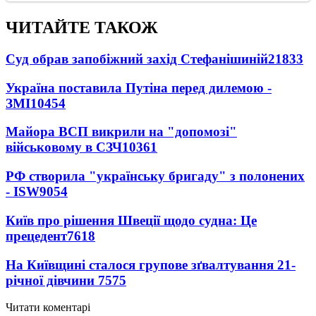
ЧИТАЙТЕ ТАКОЖ
Суд обрав запобіжний захід Стефанішиній
21833
Україна поставила Путіна перед дилемою -
ЗМІ
10454
Майора ВСП викрили на "допомозі"
військовому в СЗЧ
10361
РФ створила "українську бригаду" з полонених
- ISW
9054
Київ про рішення Швеції щодо судна: Це
прецедент
7618
На Київщині сталося групове зґвалтування 21-
річної дівчини
7575
Читати коментарі