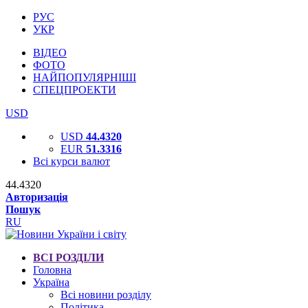
РУС
УКР
ВІДЕО
ФОТО
НАЙПОПУЛЯРНІШІ
СПЕЦПРОЕКТИ
USD
USD
44.4320
EUR
51.3316
Всі курси валют
44.4320
Авторизація
Пошук
RU
ВСІ РОЗДІЛИ
Головна
Україна
Всі новини розділу
Політика