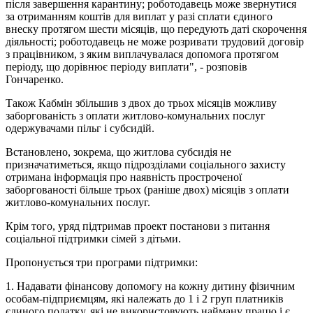
після завершення карантину; роботодавець може звернутися
за отриманням коштів для виплат у разі сплати єдиного
внеску протягом шести місяців, що передують даті скорочення
діяльності; роботодавець не може розривати трудовий договір
з працівником, з яким виплачувалася допомога протягом
періоду, що дорівнює періоду виплати", - розповів
Гончаренко.
Також Кабмін збільшив з двох до трьох місяців можливу
заборгованість з оплати житлово-комунальних послуг
одержувачами пільг і субсидій.
Встановлено, зокрема, що житлова субсидія не
призначатиметься, якщо підрозділами соціального захисту
отримана інформація про наявність простроченої
заборгованості більше трьох (раніше двох) місяців з оплати
житлово-комунальних послуг.
Крім того, уряд підтримав проект постанови з питання
соціальної підтримки сімей з дітьми.
Пропонується три програми підтримки:
1. Надавати фінансову допомогу на кожну дитину фізичним
особам-підприємцям, які належать до 1 і 2 груп платників
єдиного податку, які не використовують найману працю і є