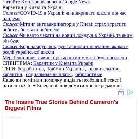
Читайте Korrespondent.net в Google News
Карантин у Києві та Україні
Сюжет
COVID-19 в Україні: чи відкривати школи під час
пандемії
Сюжет
Мітинг антивакцинаторів у Києві: страх втратити
роботу або стати роботами
Сюжет
Чи варто чекати на новий локдаун в Україні, та яким
він буде
Сюжет
Коронавірус, локдаун та онлайн-навчання: якими є
реалії української школи
Мер Тернополя заявив, що карантин у місті буде посилено
СПЕЦТЕМА:
Карантин у Києві та Україні
ТЕГИ:
безработица
,
Кабмин Украины
,
правительство
,
карантин
,
социальные выплаты
,
безработные
Якщо ви помітили помилку, виділіть необхідний текст і
натисніть Ctrl + Enter, щоб повідомити про це редакцію.