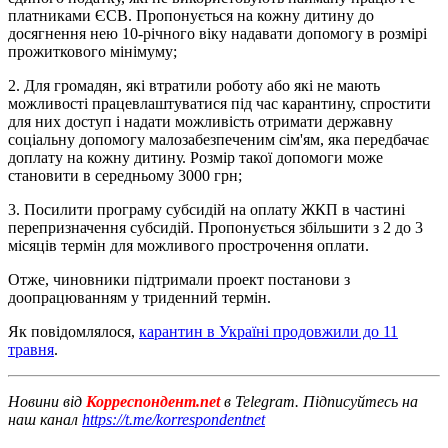
платниками ЄСВ. Пропонується на кожну дитину до
досягнення нею 10-річного віку надавати допомогу в розмірі
прожиткового мінімуму;
2. Для громадян, які втратили роботу або які не мають
можливості працевлаштуватися під час карантину, спростити
для них доступ і надати можливість отримати державну
соціальну допомогу малозабезпеченим сім'ям, яка передбачає
доплату на кожну дитину. Розмір такої допомоги може
становити в середньому 3000 грн;
3. Посилити програму субсидій на оплату ЖКП в частині
перепризначення субсидій. Пропонується збільшити з 2 до 3
місяців термін для можливого ​​прострочення оплати.
Отже, чиновники підтримали проект постанови з
доопрацюванням у триденний термін.
Як повідомлялося,
карантин в Україні продовжили до 11
травня
.
Новини від
Корреспондент.net
в Telegram. Підписуйтесь на
наш канал
https://t.me/korrespondentnet