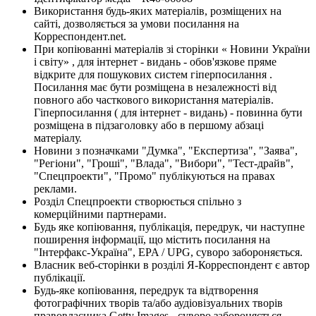
Використання будь-яких матеріалів, розміщених на
сайті, дозволяється за умови посилання на
Корреспондент.net.
При копіюванні матеріалів зі сторінки « Новини України
і світу» , для інтернет - видань - обов'язкове пряме
відкрите для пошукових систем гіперпосилання .
Посилання має бути розміщена в незалежності від
повного або часткового використання матеріалів.
Гіперпосилання ( для інтернет - видань) - повинна бути
розміщена в підзаголовку або в першому абзаці
матеріалу.
Новини з позначками "Думка", "Експертиза", "Заява",
"Регіони", "Гроші", "Влада", "Вибори", "Тест-драйв",
"Спецпроекти", "Промо" публікуються на правах
реклами.
Розділ Спецпроекти створюється спільно з
комерційними партнерами.
Будь яке копіювання, публікація, передрук, чи наступне
поширення інформації, що містить посилання на
"Інтерфакс-Україна", EPA / UPG, суворо забороняється.
Власник веб-сторінки в розділі Я-Корреспондент є автор
публікації.
Будь-яке копіювання, передрук та відтворення
фотографічних творів та/або аудіовізуальних творів
правовласника Getty Images - суворо забороняється.