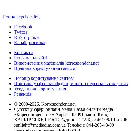
Повна версія сайту
Facebook
Twitter
RSS-стрічки
E-mail розсилка
Контакти
Реклама на сайті
Використання матеріалів korrespondent.net
Правила користування сайтом
Договір користування сайтом
Політика у сфері конфіденційності і персональних даних
Угода щодо користування
Редакція
© 2000-2026, Korrespondent.net
Суб'єкт у сфері онлайн-медіа Назва онлайн-медіа –
«КореспонденТ.net» Адреса: 02091, місто Київ,
ХАРКІВСЬКЕ ШОСЕ, будинок 172-Б, офіс 208/1 E-mail:
sunlight@mediadim.com.ua
Телефон: 044-205-43-00
Ідентифікатор медіа – R40-06068