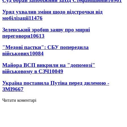
Суд обрав запобіжний захід Стефанішиній
16961
Уряд ухвалив зміни щодо відстрочки від
мобілізації
11476
Зеленський зробив заяву про мирні
переговори
10613
"Медові пастки": СБУ попередила
військових
10084
Майора ВСП викрили на "допомозі"
військовому в СЗЧ
10049
Україна поставила Путіна перед дилемою -
ЗМІ
9667
Читати коментарі