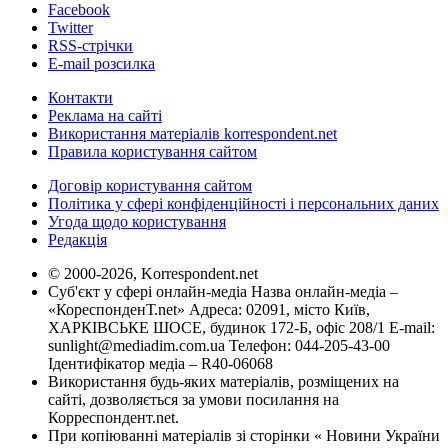
Facebook
Twitter
RSS-стрічки
E-mail розсилка
Контакти
Реклама на сайті
Використання матеріалів korrespondent.net
Правила користування сайтом
Договір користування сайтом
Політика у сфері конфіденційності і персональних даних
Угода щодо користування
Редакція
© 2000-2026, Korrespondent.net
Суб'єкт у сфері онлайн-медіа Назва онлайн-медіа –
«КореспонденТ.net» Адреса: 02091, місто Київ,
ХАРКІВСЬКЕ ШОСЕ, будинок 172-Б, офіс 208/1 E-mail:
sunlight@mediadim.com.ua
Телефон: 044-205-43-00
Ідентифікатор медіа – R40-06068
Використання будь-яких матеріалів, розміщених на
сайті, дозволяється за умови посилання на
Корреспондент.net.
При копіюванні матеріалів зі сторінки « Новини України