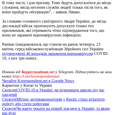
В тому числі, і для призову. Тому будуть допускатися до місць
служіння, місць несення служби людей тільки після того, як
вони пройдуть обсервацію", - заявив Ляшко.
За словами головного санітарного лікаря України, до місць
дислокації військ пропонують допускати тільки тих
призовників, які отримають чітке підтвердження того, що
вони не заражені коронавірусною інфекцією.
Раніше повідомлялося, що станом на ранок четверга, 23
квітня, серед військовослужбовців Збройних сил України
підтверджені 46 випадків зараження коронавірусом
COVID-
19, з них три нових.
Новини від
Корреспондент.net
у Telegram. Підписуйтесь на наш
канал
https://t.me/korrespondentnet
Читайте Korrespondent.net в Google News
Карантин у Києві та Україні
Сюжет
COVID-19 в Україні: чи відкривати школи під час
пандемії
Сюжет
Мітинг антивакцинаторів у Києві: страх втратити
роботу або стати роботами
Сюжет
Чи варто чекати на новий локдаун в Україні, та яким
він буде