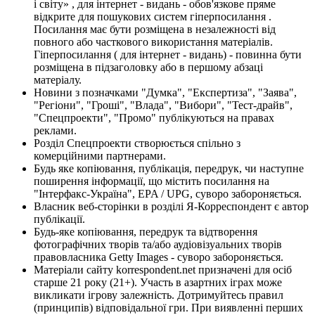
і світу» , для інтернет - видань - обов'язкове пряме
відкрите для пошукових систем гіперпосилання .
Посилання має бути розміщена в незалежності від
повного або часткового використання матеріалів.
Гіперпосилання ( для інтернет - видань) - повинна бути
розміщена в підзаголовку або в першому абзаці
матеріалу.
Новини з позначками "Думка", "Експертиза", "Заява",
"Регіони", "Гроші", "Влада", "Вибори", "Тест-драйв",
"Спецпроекти", "Промо" публікуються на правах
реклами.
Розділ Спецпроекти створюється спільно з
комерційними партнерами.
Будь яке копіювання, публікація, передрук, чи наступне
поширення інформації, що містить посилання на
"Інтерфакс-Україна", EPA / UPG, суворо забороняється.
Власник веб-сторінки в розділі Я-Корреспондент є автор
публікації.
Будь-яке копіювання, передрук та відтворення
фотографічних творів та/або аудіовізуальних творів
правовласника Getty Images - суворо забороняється.
Матеріали сайту korrespondent.net призначені для осіб
старше 21 року (21+). Участь в азартних іграх може
викликати ігрову залежність. Дотримуйтесь правил
(принципів) відповідальної гри. При виявленні перших