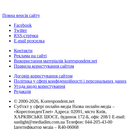
Повна версія сайту
Facebook
Twitter
RSS-стрічки
E-mail розсилка
Контакти
Реклама на сайті
Використання матеріалів korrespondent.net
Правила користування сайтом
Договір користування сайтом
Політика у сфері конфіденційності і персональних даних
Угода щодо користування
Редакція
© 2000-2026, Korrespondent.net
Суб'єкт у сфері онлайн-медіа Назва онлайн-медіа –
«КореспонденТ.net» Адреса: 02091, місто Київ,
ХАРКІВСЬКЕ ШОСЕ, будинок 172-Б, офіс 208/1 E-mail:
sunlight@mediadim.com.ua
Телефон: 044-205-43-00
Ідентифікатор медіа – R40-06068