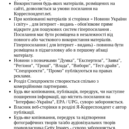
Використання будь-яких матеріалів, розміщених на
сайті, дозволяється за умови посилання на
Корреспондент.net.
При копіюванні матеріалів зі сторінки « Новини України
і світу» , для інтернет - видань - обов'язкове пряме
відкрите для пошукових систем гіперпосилання .
Посилання має бути розміщена в незалежності від
повного або часткового використання матеріалів.
Гіперпосилання ( для інтернет - видань) - повинна бути
розміщена в підзаголовку або в першому абзаці
матеріалу.
Новини з позначками "Думка", "Експертиза", "Заява",
"Регіони", "Гроші", "Влада", "Вибори", "Тест-драйв",
"Спецпроекти", "Промо" публікуються на правах
реклами.
Розділ Спецпроекти створюється спільно з
комерційними партнерами.
Будь яке копіювання, публікація, передрук, чи наступне
поширення інформації, що містить посилання на
"Інтерфакс-Україна", EPA / UPG, суворо забороняється.
Власник веб-сторінки в розділі Я-Корреспондент є автор
публікації.
Будь-яке копіювання, передрук та відтворення
фотографічних творів та/або аудіовізуальних творів
правовласника Getty Images - суворо забороняється.