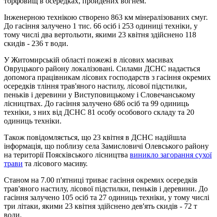
торфовищ в осередках, пройдених вогнем.
Інженерною технікою створено 863 км мінералізованих смуг.
До гасіння залучено 1 тис. 66 осіб і 253 одиниці техніки, у
тому числі два вертольоти, якими 23 квітня здійснено 118
скидів - 236 т води.
У Житомирській області пожежі в лісових масивах
Овруцького району локалізовані. Силами ДСНС надається
допомога працівникам лісових господарств з гасіння окремих
осередків тління трав'яного настилу, лісової підстилки,
пеньків і деревини у Виступовицькому і Словечанському
лісництвах. До гасіння залучено 686 осіб та 99 одиниць
техніки, з них від ДСНС 81 особу особового складу та 20
одиниць техніки.
Також повідомляється, що 23 квітня в ДСНС надійшла
інформація, що поблизу села Замисловичі Олевського району
на території Поясківського лісництва
виникло загорання сухої
трави
та лісового масиву.
Станом на 7.00 п'ятниці триває гасіння окремих осередків
трав'яного настилу, лісової підстилки, пеньків і деревини. До
гасіння залучено 105 осіб та 27 одиниць техніки, у тому числі
три літаки, якими 23 квітня здійснено дев'ять скидів - 72 т
води.