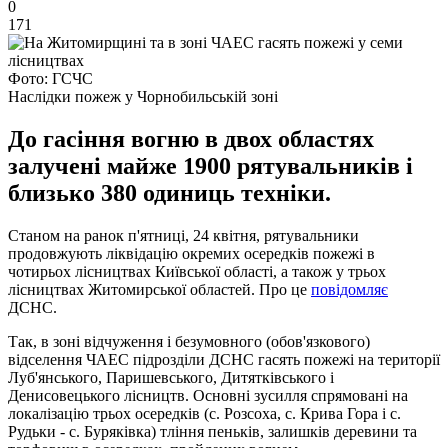
0
171
Фото: ГСЧС
Наслідки пожеж у Чорнобильській зоні
До гасіння вогню в двох областях
залучені майже 1900 рятувальників і
близько 380 одиниць техніки.
Станом на ранок п'ятниці, 24 квітня, рятувальники
продовжують ліквідацію окремих осередків пожежі в
чотирьох лісництвах Київської області, а також у трьох
лісництвах Житомирської областей. Про це
повідомляє
ДСНС.
Так, в зоні відчуження і безумовного (обов'язкового)
відселення ЧАЕС підрозділи ДСНС гасять пожежі на території
Луб'янського, Паришевського, Дитятківського і
Денисовецького лісництв. Основні зусилля спрямовані на
локалізацію трьох осередків (с. Розсоха, с. Крива Гора і с.
Рудьки - с. Буряківка) тління пеньків, залишків деревини та