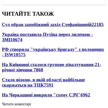
ЧИТАЙТЕ ТАКОЖ
Суд обрав запобіжний захід Стефанішиній
22185
Україна поставила Путіна перед дилемою -
ЗМІ
10674
РФ створила "українську бригаду" з полонених
- ISW
10575
На Київщині сталося групове зґвалтування 21-
річної дівчини
7868
Стало відомо, в якій області найбільше
скаржаться на ТЦК
7591
На Черкащині викрили "схему СЗЧ"
6962
Читати коментарі