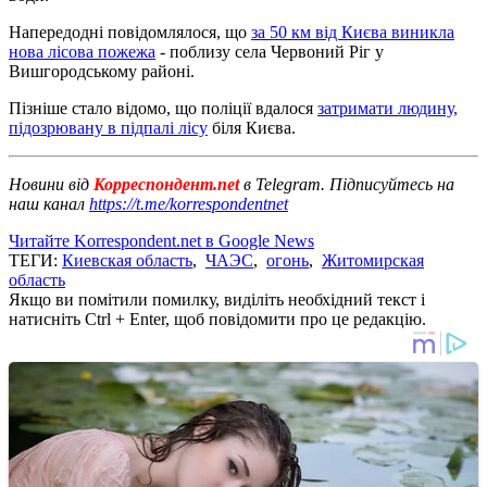
Напередодні повідомлялося, що
за 50 км від Києва виникла
нова лісова пожежа
- поблизу села Червоний Ріг у
Вишгородському районі.
Пізніше стало відомо, що поліції вдалося
затримати людину,
підозрювану в підпалі лісу
біля Києва.
Новини від
Корреспондент.net
в Telegram. Підписуйтесь на
наш канал
https://t.me/korrespondentnet
Читайте Korrespondent.net в Google News
ТЕГИ:
Киевская область
,
ЧАЭС
,
огонь
,
Житомирская
область
Якщо ви помітили помилку, виділіть необхідний текст і
натисніть Ctrl + Enter, щоб повідомити про це редакцію.