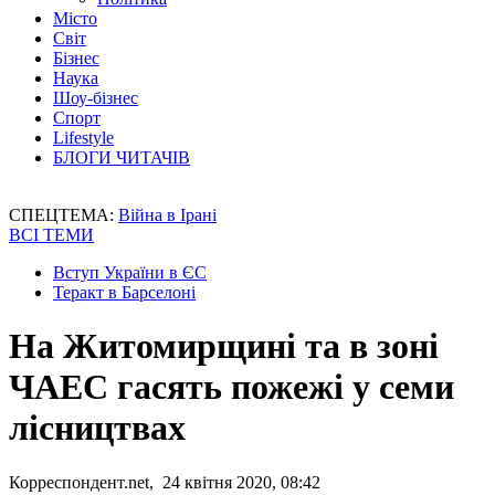
Місто
Світ
Бізнес
Наука
Шоу-бізнес
Спорт
Lifestyle
БЛОГИ ЧИТАЧІВ
СПЕЦТЕМА:
Війна в Ірані
ВСІ ТЕМИ
Вступ України в ЄС
Теракт в Барселоні
На Житомирщині та в зоні
ЧАЕС гасять пожежі у семи
лісництвах
Корреспондент.net, 24 квітня 2020, 08:42