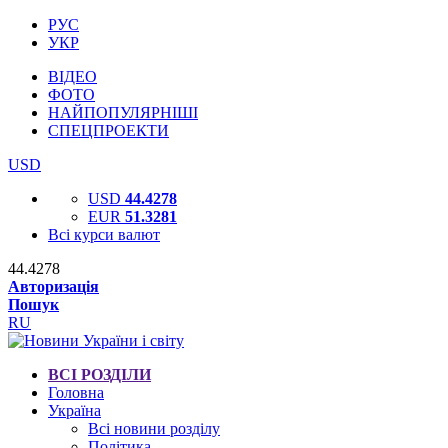
РУС
УКР
ВІДЕО
ФОТО
НАЙПОПУЛЯРНІШІ
СПЕЦПРОЕКТИ
USD
USD
44.4278
EUR
51.3281
Всі курси валют
44.4278
Авторизація
Пошук
RU
ВСІ РОЗДІЛИ
Головна
Україна
Всі новини розділу
Політика