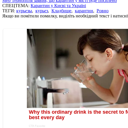
Мер Тернополя заявив, що карантин у місті буде посилено
СПЕЦТЕМА:
Карантин у Києві та Україні
ТЕГИ:
курьезы
,
курьез
,
Кладбище
,
карантин
,
Ровно
Якщо ви помітили помилку, виділіть необхідний текст і натисніт