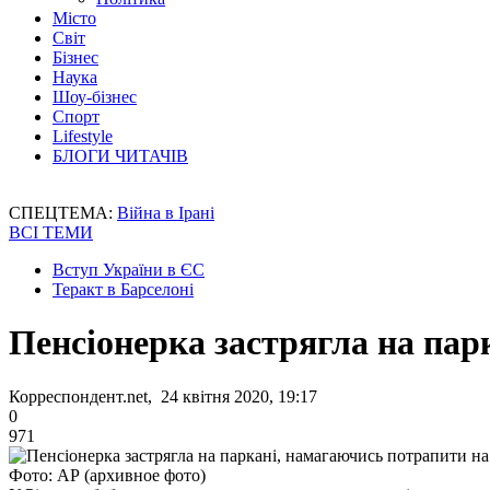
Місто
Світ
Бізнес
Наука
Шоу-бізнес
Спорт
Lifestyle
БЛОГИ ЧИТАЧІВ
СПЕЦТЕМА:
Війна в Ірані
ВСІ ТЕМИ
Вступ України в ЄС
Теракт в Барселоні
Пенсіонерка застрягла на пар
Корреспондент.net, 24 квітня 2020, 19:17
0
971
Фото: АР (архивное фото)