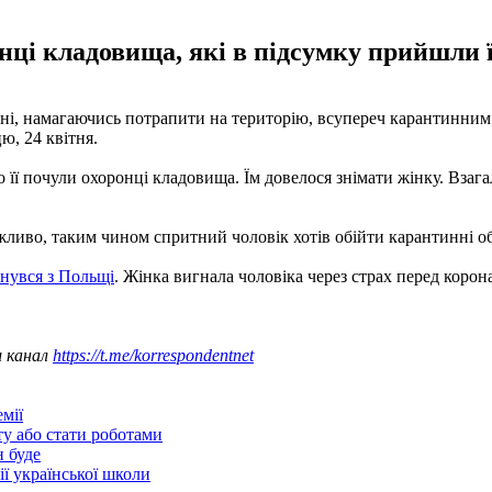
онці кладовища, які в підсумку прийшли ї
кані, намагаючись потрапити на територію, всупереч карантинни
ю, 24 квітня.
то її почули охоронці кладовища. Їм довелося знімати жінку. Взаг
жливо, таким чином спритний чоловік хотів обійти карантинні 
рнувся з Польщі
. Жінка вигнала чоловіка через страх перед корон
ш канал
https://t.me/korrespondentnet
мії
ту або стати роботами
н буде
ії української школи