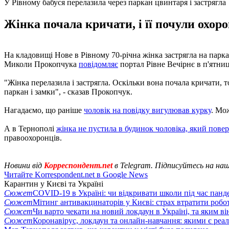
У Рівному бабуся перелазила через паркан цвинтаря і застрягла
Жінка почала кричати, і її почули охор
На кладовищі Нове в Рівному 70-річна жінка застрягла на пар
Миколи Прокопчука
повідомляє
портал Рівне Вечірнє в п'ятниц
"Жінка перелазила і застрягла. Оскільки вона почала кричати, 
паркан і замки", - сказав Прокопчук.
Нагадаємо, що раніше
чоловік на повідку вигулював курку
. Мо
А в Тернополі
жінка не пустила в будинок чоловіка, який пове
правоохоронців.
Новини від
Корреспондент.net
в Telegram. Підписуйтесь на на
Читайте Korrespondent.net в Google News
Карантин у Києві та Україні
Сюжет
COVID-19 в Україні: чи відкривати школи під час панде
Сюжет
Мітинг антивакцинаторів у Києві: страх втратити робо
Сюжет
Чи варто чекати на новий локдаун в Україні, та яким ві
Сюжет
Коронавірус, локдаун та онлайн-навчання: якими є реал