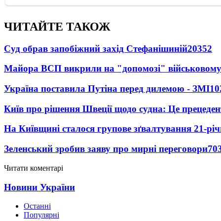
ЧИТАЙТЕ ТАКОЖ
Суд обрав запобіжний захід Стефанішиній
20352
Майора ВСП викрили на "допомозі" військовому
Україна поставила Путіна перед дилемою - ЗМІ
10
Київ про рішення Швеції щодо судна: Це прецеден
На Київщині сталося групове зґвалтування 21-річ
Зеленський зробив заяву про мирні переговори
70
Читати коментарі
Новини України
Останні
Популярні