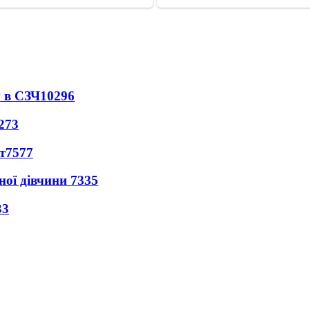
 в СЗЧ
10296
273
т
7577
ної дівчини
7335
33