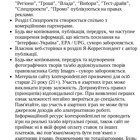
"Регіони", "Гроші", "Влада", "Вибори", "Тест-драйв",
"Спецпроекти", "Промо" публікуються на правах
реклами.
Розділ Спецпроекти створюється спільно з
комерційними партнерами.
Будь яке копіювання, публікація, передрук, чи наступне
поширення інформації, що містить посилання на
"Інтерфакс-Україна", EPA / UPG, суворо забороняється.
Власник веб-сторінки в розділі Я-Корреспондент є автор
публікації.
Будь-яке копіювання, передрук та відтворення
фотографічних творів та/або аудіовізуальних творів
правовласника Getty Images - суворо забороняється.
Матеріали сайту korrespondent.net призначені для осіб
старше 21 року (21+). Участь в азартних іграх може
викликати ігрову залежність. Дотримуйтесь правил
(принципів) відповідальної гри. При виявленні перших
ознак залежності негайно зверніться до спеціаліста.
Пам'ятайте, що участь в азартних іграх не може бути
джерелом доходів або альтернативою роботі.
Інформаційний ресурс korrespondent.net не проводить
ігри на реальні та/або віртуальні гроші, також сайт не
приймає ні в якій формі оплату ставок та інших
платежів, які пов’язані/можуть бути пов’язані з
азартними іграми, букмекерами чи тоталізаторами. Будь-