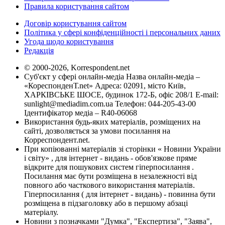
Правила користування сайтом
Договір користування сайтом
Політика у сфері конфіденційності і персональних даних
Угода щодо користування
Редакція
© 2000-2026, Korrespondent.net
Суб'єкт у сфері онлайн-медіа Назва онлайн-медіа –
«КореспонденТ.net» Адреса: 02091, місто Київ,
ХАРКІВСЬКЕ ШОСЕ, будинок 172-Б, офіс 208/1 E-mail:
sunlight@mediadim.com.ua
Телефон: 044-205-43-00
Ідентифікатор медіа – R40-06068
Використання будь-яких матеріалів, розміщених на
сайті, дозволяється за умови посилання на
Корреспондент.net.
При копіюванні матеріалів зі сторінки « Новини України
і світу» , для інтернет - видань - обов'язкове пряме
відкрите для пошукових систем гіперпосилання .
Посилання має бути розміщена в незалежності від
повного або часткового використання матеріалів.
Гіперпосилання ( для інтернет - видань) - повинна бути
розміщена в підзаголовку або в першому абзаці
матеріалу.
Новини з позначками "Думка", "Експертиза", "Заява",