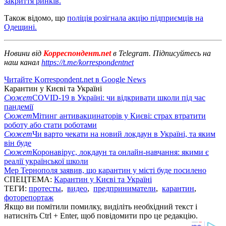
закриття ринків.
Також відомо, що
поліція розігнала акцію підприємців на
Одещині.
Новини від
Корреспондент.net
в Telegram. Підписуйтесь на
наш канал
https://t.me/korrespondentnet
Читайте Korrespondent.net в Google News
Карантин у Києві та Україні
Сюжет
COVID-19 в Україні: чи відкривати школи під час
пандемії
Сюжет
Мітинг антивакцинаторів у Києві: страх втратити
роботу або стати роботами
Сюжет
Чи варто чекати на новий локдаун в Україні, та яким
він буде
Сюжет
Коронавірус, локдаун та онлайн-навчання: якими є
реалії української школи
Мер Тернополя заявив, що карантин у місті буде посилено
СПЕЦТЕМА:
Карантин у Києві та Україні
ТЕГИ:
протесты
,
видео
,
предприниматели
,
карантин
,
фоторепортаж
Якщо ви помітили помилку, виділіть необхідний текст і
натисніть Ctrl + Enter, щоб повідомити про це редакцію.