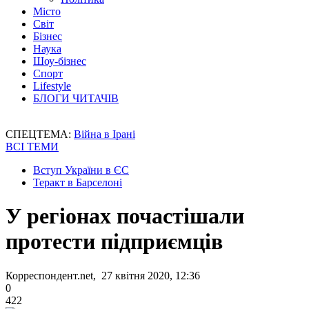
Місто
Світ
Бізнес
Наука
Шоу-бізнес
Спорт
Lifestyle
БЛОГИ ЧИТАЧІВ
СПЕЦТЕМА:
Війна в Ірані
ВСІ ТЕМИ
Вступ України в ЄС
Теракт в Барселоні
У регіонах почастішали
протести підприємців
Корреспондент.net, 27 квітня 2020, 12:36
0
422