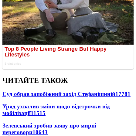
ЧИТАЙТЕ ТАКОЖ
Суд обрав запобіжний захід Стефанішиній
17781
Уряд ухвалив зміни щодо відстрочки від
мобілізації
11515
Зеленський зробив заяву про мирні
переговори
10643