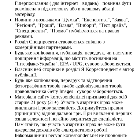
Гіперпосилання ( для інтернет - видань) - повинна бути
розміщена в підзаголовку або в першому абзаці
матеріалу.
Новини з позначками "Думка", "Експертиза", "Заява",
"Регіони", "Гроші", "Влада", "Вибори", "Тест-драйв",
"Спецпроекти", "Промо" публікуються на правах
реклами.
Розділ Спецпроекти створюється спільно з
комерційними партнерами.
Будь яке копіювання, публікація, передрук, чи наступне
поширення інформації, що містить посилання на
"Інтерфакс-Україна", EPA / UPG, суворо забороняється.
Власник веб-сторінки в розділі Я-Корреспондент є автор
публікації.
Будь-яке копіювання, передрук та відтворення
фотографічних творів та/або аудіовізуальних творів
правовласника Getty Images - суворо забороняється.
Матеріали сайту korrespondent.net призначені для осіб
старше 21 року (21+). Участь в азартних іграх може
викликати ігрову залежність. Дотримуйтесь правил
(принципів) відповідальної гри. При виявленні перших
ознак залежності негайно зверніться до спеціаліста.
Пам'ятайте, що участь в азартних іграх не може бути
джерелом доходів або альтернативою роботі.
Інформаційний ресурс korrespondent.net не проводить