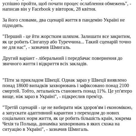
успішно пройти, щоб почати процес ослаблення обмежень", -
написав він у Facebook у вівторок, 28 квітня.
За його словами, два сценарії життя в пандемію Україні не
підходять.
"Перший - це йти жорстким шляхом. Залишати все закритим,
як це робить Сінгапур або Туреччина... Такий сценарій точно
не для нас", - зазначив Шмигаль.
Другий варіант - ліберальний і передбачає повернення до
звичного життя і відкриття всіх закладів.
"Піти за прикладом Швеції. Однак зараз у Швеції виявлено
понад 18600 випадків захворювань і зафіксовано понад 2100
смертей. Тобто, летальність становить понад 11%. Це уп'ятеро
вище, ніж зараз в Україні", - підкреслив прем'єр.
"Третій сценарій - це не вибирати між здоров'ям і економікою,
а запускати адаптивний карантин з переходом до нових
соціальних норм життя, як це робить більшість країн, зокрема
Чехія та Польща, динаміка захворювань в яких схожа на
ситуацію в Україні", - зазначив Шмигаль.