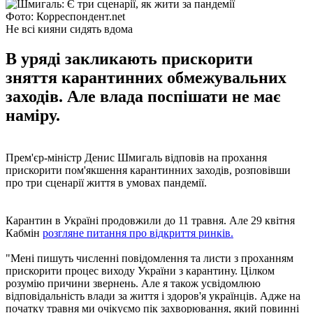
Фото: Корреспондент.net
Не всі кияни сидять вдома
В уряді закликають прискорити
зняття карантинних обмежувальних
заходів. Але влада поспішати не має
наміру.
Прем'єр-міністр Денис Шмигаль відповів на прохання
прискорити пом'якшення карантинних заходів, розповівши
про три сценарії життя в умовах пандемії.
Карантин в Україні продовжили до 11 травня. Але 29 квітня
Кабмін
розгляне питання про відкриття ринків.
"Мені пишуть численні повідомлення та листи з проханням
прискорити процес виходу України з карантину. Цілком
розумію причини звернень. Але я також усвідомлюю
відповідальність влади за життя і здоров'я українців. Адже на
початку травня ми очікуємо пік захворювання, який повинні