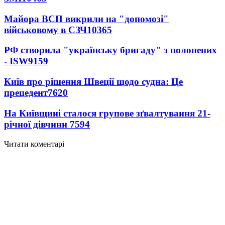
Майора ВСП викрили на "допомозі"
військовому в СЗЧ
10365
РФ створила "українську бригаду" з полонених
- ISW
9159
Київ про рішення Швеції щодо судна: Це
прецедент
7620
На Київщині сталося групове зґвалтування 21-
річної дівчини
7594
Читати коментарі