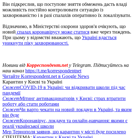
Він підкреслив, що поступове зняття обмежень дасть владі
можливість постійно контролювати ситуацію із
захворюваністю і в разі спалахів оперативно їх локалізувати.
Відзначимо, в Міністерстві охорони здоров'я очікують, що
новий
спалах коронавірусу може статися
вже через тиждень.
При цьому у відомстві вважають, що
Україні вдасться
уникнути піку захворюваності.
Новини від
Корреспондент.net
у Telegram. Підписуйтесь на
наш канал
https://t.me/korrespondentnet
Читайте Korrespondent.net в Google News
Карантин у Києві та Україні
Сюжет
COVID-19 в Україні: чи відкривати школи під час
пандемії
Сюжет
Мітинг антивакцинаторів у Києві: страх втратити
роботу або стати роботами
Сюжет
Чи варто чекати на новий локдаун в Україні, та яким
він буде
Сюжет
Коронавірус, локдаун та онлайн-навчання: якими є
реалії української школи
Мер Тернополя заявив, що карантин у місті буде посилено
СПЕЦТЕМА:
Карантин у Києві та Україні