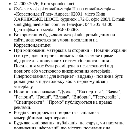
© 2000-2026, Korrespondent.net
Суб'єкт у сфері онлайн-медіа Назва онлайн-медіа –
«КореспонденТ.net» Адреса: 02091, місто Київ,
ХАРКІВСЬКЕ ШОСЕ, будинок 172-Б, офіс 208/1 E-mail:
sunlight@mediadim.com.ua
Телефон: 044-205-43-00
Ідентифікатор медіа – R40-06068
Використання будь-яких матеріалів, розміщених на
сайті, дозволяється за умови посилання на
Корреспондент.net.
При копіюванні матеріалів зі сторінки « Новини України
і світу» , для інтернет - видань - обов'язкове пряме
відкрите для пошукових систем гіперпосилання .
Посилання має бути розміщена в незалежності від
повного або часткового використання матеріалів.
Гіперпосилання ( для інтернет - видань) - повинна бути
розміщена в підзаголовку або в першому абзаці
матеріалу.
Новини з позначками "Думка", "Експертиза", "Заява",
"Регіони", "Гроші", "Влада", "Вибори", "Тест-драйв",
"Спецпроекти", "Промо" публікуються на правах
реклами.
Розділ Спецпроекти створюється спільно з
комерційними партнерами.
Будь яке копіювання, публікація, передрук, чи наступне
поширення інформації, що містить посилання на