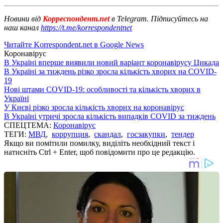
Новини від
Корреспондент.net
в Telegram. Підписуйтесь на
наш канал
https://t.me/korrespondentnet
Читайте Korrespondent.net в Google News
Коронавірус
В Україні вперше виявили новий варіант коронавірусу Цикада
В Україні за тиждень різко зросла кількість хворих на COVID-
19
Нові штами COVID-19: особливості та кількість хворих в
Україні
У Києві різко зросла кількість хворих на коронавірус
В Україні утричі зросла кількість випадків COVID за тиждень
СПЕЦТЕМА:
Коронавірус
ТЕГИ:
МВД
,
коррупция
,
скандал
,
госзакупки
,
тендер
Якщо ви помітили помилку, виділіть необхідний текст і
натисніть Ctrl + Enter, щоб повідомити про це редакцію.