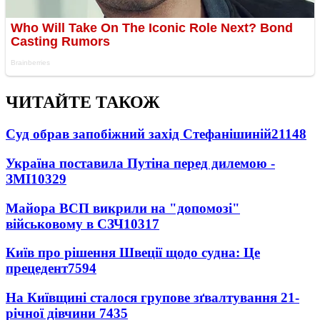
ЧИТАЙТЕ ТАКОЖ
Суд обрав запобіжний захід Стефанішиній
21148
Україна поставила Путіна перед дилемою -
ЗМІ
10329
Майора ВСП викрили на "допомозі"
військовому в СЗЧ
10317
Київ про рішення Швеції щодо судна: Це
прецедент
7594
На Київщині сталося групове зґвалтування 21-
річної дівчини
7435