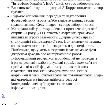
"Інтерфакс-Україна", EPA / UPG, суворо забороняється.
Власник веб-сторінки в розділі Я-Корреспондент є автор
публікації.
Будь-яке копіювання, передрук та відтворення
фотографічних творів та/або аудіовізуальних творів
правовласника Getty Images - суворо забороняється.
Матеріали сайту korrespondent.net призначені для осіб
старше 21 року (21+). Участь в азартних іграх може
викликати ігрову залежність. Дотримуйтесь правил
(принципів) відповідальної гри. При виявленні перших
ознак залежності негайно зверніться до спеціаліста.
Пам'ятайте, що участь в азартних іграх не може бути
джерелом доходів або альтернативою роботі.
Інформаційний ресурс korrespondent.net не проводить
ігри на реальні та/або віртуальні гроші, також сайт не
приймає ні в якій формі оплату ставок та інших
платежів, які пов’язані/можуть бути пов’язані з
азартними іграми, букмекерами чи тоталізаторами. Будь-
які матеріали на інформаційному ресурсі
korrespondent.net публікуються виключно в
інформаційних цілях.
X