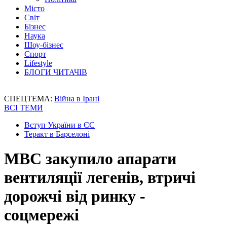
Місто
Світ
Бізнес
Наука
Шоу-бізнес
Спорт
Lifestyle
БЛОГИ ЧИТАЧІВ
СПЕЦТЕМА:
Війна в Ірані
ВСІ ТЕМИ
Вступ України в ЄС
Теракт в Барселоні
МВС закупило апарати
вентиляції легенів, втричі
дорожчі від ринку -
соцмережі