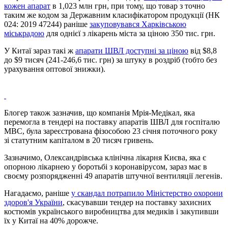
кожен апарат
в 1,023 млн грн, при тому, що товар з точно
таким же кодом за Державним класифікатором продукції (НК
024: 2019 47244) раніше
закуповувався Харківською
міськрадою
для однієї з лікарень міста за ціною 350 тис. грн.
У Китаї зараз такі ж
апарати ШВЛ доступні за ціною
від $8,8
до $9 тисяч (241-246,6 тис. грн) за штуку в роздріб (тобто без
урахування оптової знижки).
Блогер також зазначив, що компанія Мрія-Медікал, яка
перемогла в тендері на поставку апаратів ШВЛ для госпіталю
МВС, була зареєстрована фізособою 23 січня поточного року
зі статутним капіталом в 20 тисяч гривень.
Зазначимо, Олександрівська клінічна лікарня Києва, яка є
опорною лікарнею у боротьбі з коронавірусом, зараз має в
своєму розпорядженні 49 апаратів штучної вентиляції легенів.
Нагадаємо, раніше
у скандал потрапило Міністерство охорони
здоров'я України
, скасувавши тендер на поставку захисних
костюмів українського виробництва для медиків і закупивши
їх у Китаї на 40% дорожче.