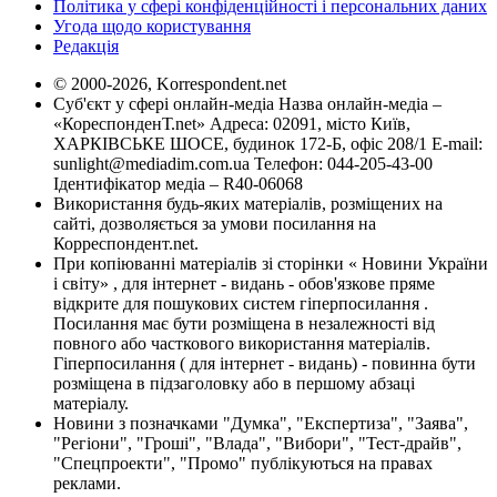
Політика у сфері конфіденційності і персональних даних
Угода щодо користування
Редакція
© 2000-2026, Korrespondent.net
Суб'єкт у сфері онлайн-медіа Назва онлайн-медіа –
«КореспонденТ.net» Адреса: 02091, місто Київ,
ХАРКІВСЬКЕ ШОСЕ, будинок 172-Б, офіс 208/1 E-mail:
sunlight@mediadim.com.ua
Телефон: 044-205-43-00
Ідентифікатор медіа – R40-06068
Використання будь-яких матеріалів, розміщених на
сайті, дозволяється за умови посилання на
Корреспондент.net.
При копіюванні матеріалів зі сторінки « Новини України
і світу» , для інтернет - видань - обов'язкове пряме
відкрите для пошукових систем гіперпосилання .
Посилання має бути розміщена в незалежності від
повного або часткового використання матеріалів.
Гіперпосилання ( для інтернет - видань) - повинна бути
розміщена в підзаголовку або в першому абзаці
матеріалу.
Новини з позначками "Думка", "Експертиза", "Заява",
"Регіони", "Гроші", "Влада", "Вибори", "Тест-драйв",
"Спецпроекти", "Промо" публікуються на правах
реклами.