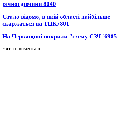
річної дівчини
8040
Стало відомо, в якій області найбільше
скаржаться на ТЦК
7801
На Черкащині викрили "схему СЗЧ"
6985
Читати коментарі