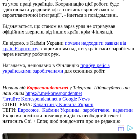
та умов праці українців. Координацію цієї роботи буде
здійснювати урядовий офіс з питань європейської та
євроатлантичної інтеграції", - йдеться в повідомленні.
Відзначається, що станом на зараз уряд не отримував
офіційних звернень від інших країн, крім Фінляндії.
Як відомо, в Кабмін України
почали надходити заявки від
країн Євросоюзу
з зпроханням надати українських заробітчан
через нестачу робочих рук.
Нагадаємо, нещодавно в Фінляндію
прибув рейс з
українськими заробітчанами
для сезонних робіт.
Новини від
Корреспондент.net
у Telegram. Підписуйтесь на
наш канал
https://t.me/korrespondentnet
Читайте Korrespondent.net в Google News
СПЕЦТЕМА:
Карантин у Києві та Україні
ТЕГИ:
Евросоюз
,
Кабмин Украины
,
заробитчане
,
карантин
Якщо ви помітили помилку, виділіть необхідний текст і
натисніть Ctrl + Enter, щоб повідомити про це редакцію.