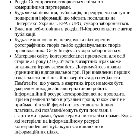
Розділ Спецпроекти створюється спільно з
комерційними партнерами.
Будь яке копіювання, публікація, передрук, чи наступне
поширення інформації, що містить посилання на
"Інтерфакс-Україна", EPA / UPG, суворо забороняється.
Власник веб-сторінки в розділі Я-Корреспондент є автор
публікації.
Будь-яке копіювання, передрук та відтворення
фотографічних творів та/або аудіовізуальних творів
правовласника Getty Images - суворо забороняється.
Матеріали сайту korrespondent.net призначені для осіб
старше 21 року (21+). Участь в азартних іграх може
викликати ігрову залежність. Дотримуйтесь правил
(принципів) відповідальної гри. При виявленні перших
ознак залежності негайно зверніться до спеціаліста.
Пам'ятайте, що участь в азартних іграх не може бути
джерелом доходів або альтернативою роботі.
Інформаційний ресурс korrespondent.net не проводить
ігри на реальні та/або віртуальні гроші, також сайт не
приймає ні в якій формі оплату ставок та інших
платежів, які пов’язані/можуть бути пов’язані з
азартними іграми, букмекерами чи тоталізаторами. Будь-
які матеріали на інформаційному ресурсі
korrespondent.net публікуються виключно в
інформаційних цілях.