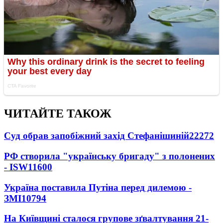
ЧИТАЙТЕ ТАКОЖ
Суд обрав запобіжний захід Стефанішиній
22272
РФ створила "українську бригаду" з полонених
- ISW
11600
Україна поставила Путіна перед дилемою -
ЗМІ
10794
На Київщині сталося групове зґвалтування 21-