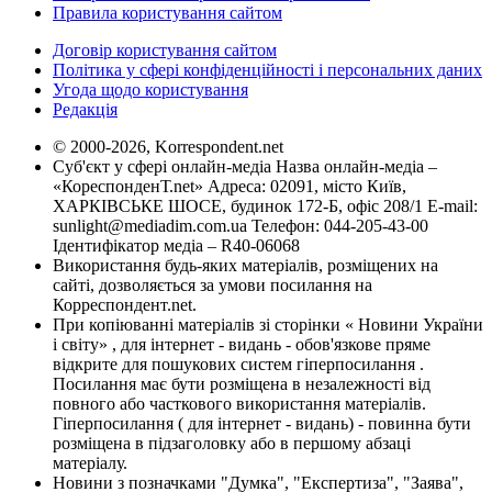
Правила користування сайтом
Договір користування сайтом
Політика у сфері конфіденційності і персональних даних
Угода щодо користування
Редакція
© 2000-2026, Korrespondent.net
Суб'єкт у сфері онлайн-медіа Назва онлайн-медіа –
«КореспонденТ.net» Адреса: 02091, місто Київ,
ХАРКІВСЬКЕ ШОСЕ, будинок 172-Б, офіс 208/1 E-mail:
sunlight@mediadim.com.ua
Телефон: 044-205-43-00
Ідентифікатор медіа – R40-06068
Використання будь-яких матеріалів, розміщених на
сайті, дозволяється за умови посилання на
Корреспондент.net.
При копіюванні матеріалів зі сторінки « Новини України
і світу» , для інтернет - видань - обов'язкове пряме
відкрите для пошукових систем гіперпосилання .
Посилання має бути розміщена в незалежності від
повного або часткового використання матеріалів.
Гіперпосилання ( для інтернет - видань) - повинна бути
розміщена в підзаголовку або в першому абзаці
матеріалу.
Новини з позначками "Думка", "Експертиза", "Заява",