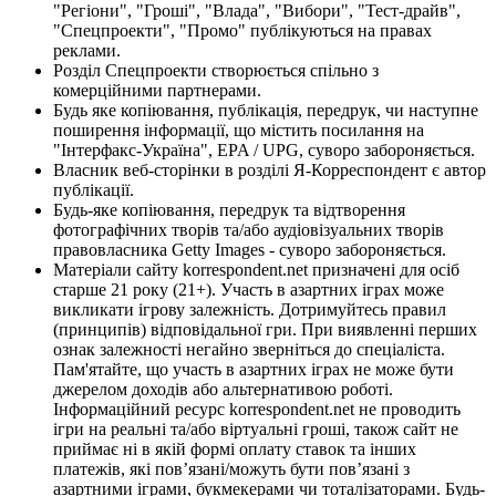
"Регіони", "Гроші", "Влада", "Вибори", "Тест-драйв",
"Спецпроекти", "Промо" публікуються на правах
реклами.
Розділ Спецпроекти створюється спільно з
комерційними партнерами.
Будь яке копіювання, публікація, передрук, чи наступне
поширення інформації, що містить посилання на
"Інтерфакс-Україна", EPA / UPG, суворо забороняється.
Власник веб-сторінки в розділі Я-Корреспондент є автор
публікації.
Будь-яке копіювання, передрук та відтворення
фотографічних творів та/або аудіовізуальних творів
правовласника Getty Images - суворо забороняється.
Матеріали сайту korrespondent.net призначені для осіб
старше 21 року (21+). Участь в азартних іграх може
викликати ігрову залежність. Дотримуйтесь правил
(принципів) відповідальної гри. При виявленні перших
ознак залежності негайно зверніться до спеціаліста.
Пам'ятайте, що участь в азартних іграх не може бути
джерелом доходів або альтернативою роботі.
Інформаційний ресурс korrespondent.net не проводить
ігри на реальні та/або віртуальні гроші, також сайт не
приймає ні в якій формі оплату ставок та інших
платежів, які пов’язані/можуть бути пов’язані з
азартними іграми, букмекерами чи тоталізаторами. Будь-