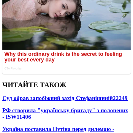
ЧИТАЙТЕ ТАКОЖ
Суд обрав запобіжний захід Стефанішиній
22249
РФ створила "українську бригаду" з полонених
- ISW
11406
Україна поставила Путіна перед дилемою -