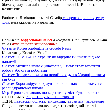
При позитивному результаті, здійснюється додатковий відбір
біоматеріалу та аналіз направляють на тест ПЛР, - вказав
Козицький.
Раніше на Львівщині в місті Самбір
священик провів хресну
ходу
, незважаючи на карантин.
Новини від
Корреспондент.net
в Telegram. Підписуйтесь на наш
канал
https://t.me/korrespondentnet
Читайте Korrespondent.net в Google News
Карантин у Києві та Україні
Сюжет
COVID-19 в Україні: чи відкривати школи під час
пандемії
Сюжет
Мітинг антивакцинаторів у Києві: страх втратити
роботу або стати роботами
Сюжет
Чи варто чекати на новий локдаун в Україні, та яким
він буде
Сюжет
Коронавірус, локдаун та онлайн-навчання: якими є
реалії української школи
Мер Тернополя заявив, що карантин у місті буде посилено
СПЕЦТЕМА:
Карантин у Києві та Україні
ТЕГИ:
Львовская область
,
инфекция
,
карантин
,
заражение
Якщо ви помітили помилку, виділіть необхідний текст і