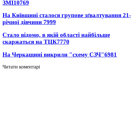
ЗМІ
10769
На Київщині сталося групове зґвалтування 21-
річної дівчини
7999
Стало відомо, в якій області найбільше
скаржаться на ТЦК
7770
На Черкащині викрили "схему СЗЧ"
6981
Читати коментарі