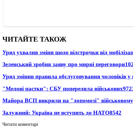
ЧИТАЙТЕ ТАКОЖ
Уряд ухвалив зміни щодо відстрочки від мобілізац
Зеленський зробив заяву про мирні переговори
10
Уряд змінив правила обслуговування чоловіків у
"Медові пастки": СБУ попередила військових
972
Майора ВСП викрили на "допомозі" військовому
Залужний: Україна не вступить до НАТО
8542
Читати коментарі