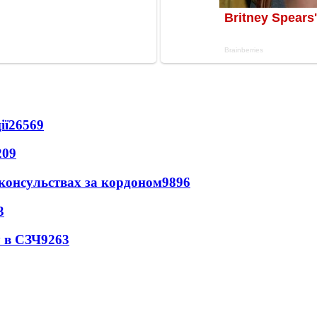
ії
26569
209
 консульствах за кордоном
9896
3
 в СЗЧ
9263