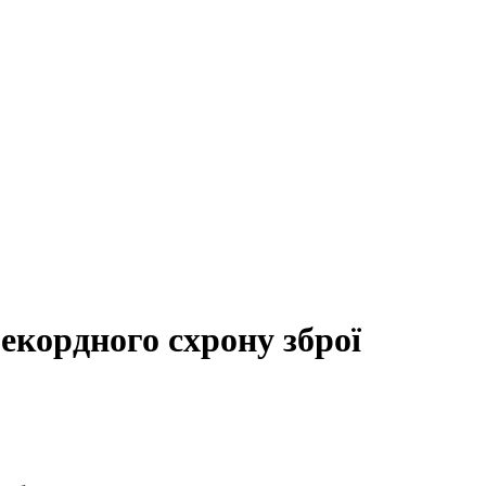
екордного схрону зброї