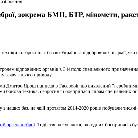
 озброєння
брої, зокрема БМП, БТР, міномети, ракет
ехніки і озброєння є базою Української добровольчої армії, яка 
ролем відповідних органів в 3-й полк спеціального призначення.
у заяву з цього приводу.
армії Дмитро Ярош написав в Facebook, що виявлений "героїчним
мії бойова техніка, озброєння і боєприпаси силам спеціальних о
наших баз, на якій протягом 2014-2020 років побували тисячі бій
ий арсенал зброї
. Тоді стверджувалося, що одних боєприпасів бул