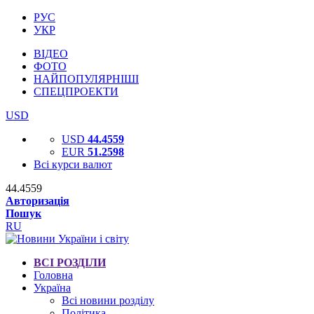
РУС
УКР
ВІДЕО
ФОТО
НАЙПОПУЛЯРНІШІ
СПЕЦПРОЕКТИ
USD
USD
44.4559
EUR
51.2598
Всі курси валют
44.4559
Авторизація
Пошук
RU
ВСІ РОЗДІЛИ
Головна
Україна
Всі новини розділу
Політика