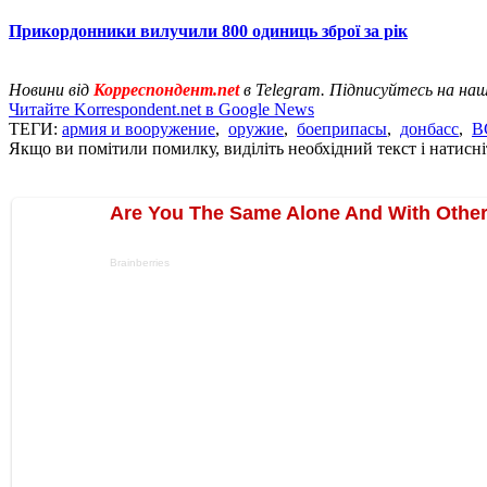
Прикордонники вилучили 800 одиниць зброї за рік
Новини від
Корреспондент.net
в Telegram. Підписуйтесь на на
Читайте Korrespondent.net в Google News
ТЕГИ:
армия и вооружение
,
оружие
,
боеприпасы
,
донбасс
,
В
Якщо ви помітили помилку, виділіть необхідний текст і натисніт