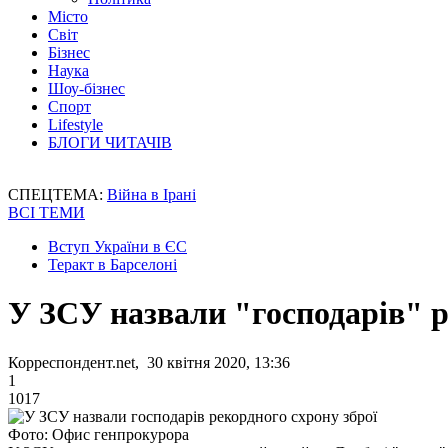
Місто
Світ
Бізнес
Наука
Шоу-бізнес
Спорт
Lifestyle
БЛОГИ ЧИТАЧІВ
СПЕЦТЕМА:
Війна в Ірані
ВСІ ТЕМИ
Вступ України в ЄС
Теракт в Барселоні
У ЗСУ назвали "господарів" р
Корреспондент.net, 30 квітня 2020, 13:36
1
1017
Фото: Офис генпрокурора