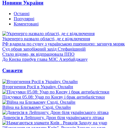
Новини України
Останні
Популярні
Коментовані
Укренерго назвало області, де є відключення
РФ вдарила по судну з українською пшеницею: загинув моряк
Суд обрав запобіжний захід Стефанішиній
Стало відомо, як відпрацювала ППО
До Києва прибув глава МЗС Азербайджану
Сюжети
Вторгнення Росії в Україну. Онлайн
Підсумки 05.08: Удар по Києву і брак антибалістики
Війна на Близькому Сході. Онлайн
Диверсія в Лейпцигу. Дрон біля українського літака
"Намагаються зламати Київ". Реакція Заходу на удар