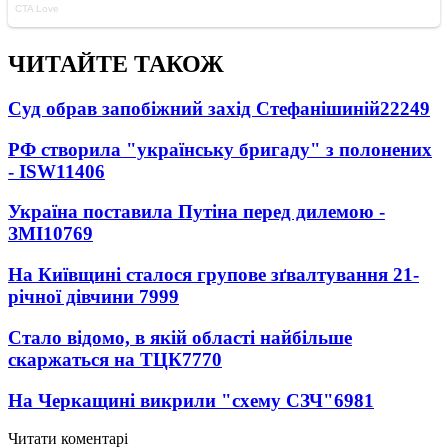
ЧИТАЙТЕ ТАКОЖ
Суд обрав запобіжний захід Стефанішиній
22249
РФ створила "українську бригаду" з полонених
- ISW
11406
Україна поставила Путіна перед дилемою -
ЗМІ
10769
На Київщині сталося групове зґвалтування 21-
річної дівчини
7999
Стало відомо, в якій області найбільше
скаржаться на ТЦК
7770
На Черкащині викрили "схему СЗЧ"
6981
Читати коментарі