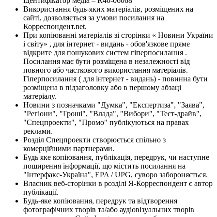
Ідентифікатор медіа – R40-06068
Використання будь-яких матеріалів, розміщених на
сайті, дозволяється за умови посилання на
Корреспондент.net.
При копіюванні матеріалів зі сторінки « Новини України
і світу» , для інтернет - видань - обов'язкове пряме
відкрите для пошукових систем гіперпосилання .
Посилання має бути розміщена в незалежності від
повного або часткового використання матеріалів.
Гіперпосилання ( для інтернет - видань) - повинна бути
розміщена в підзаголовку або в першому абзаці
матеріалу.
Новини з позначками "Думка", "Експертиза", "Заява",
"Регіони", "Гроші", "Влада", "Вибори", "Тест-драйв",
"Спецпроекти", "Промо" публікуються на правах
реклами.
Розділ Спецпроекти створюється спільно з
комерційними партнерами.
Будь яке копіювання, публікація, передрук, чи наступне
поширення інформації, що містить посилання на
"Інтерфакс-Україна", EPA / UPG, суворо забороняється.
Власник веб-сторінки в розділі Я-Корреспондент є автор
публікації.
Будь-яке копіювання, передрук та відтворення
фотографічних творів та/або аудіовізуальних творів