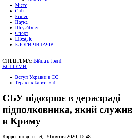
Місто
Світ
Бізнес
Наука
Шоу-бізнес
Спорт
Lifestyle
БЛОГИ ЧИТАЧІВ
СПЕЦТЕМА:
Війна в Ірані
ВСІ ТЕМИ
Вступ України в ЄС
Теракт в Барселоні
СБУ підозрює в держзраді
підполковника, який служив
в Криму
Корреспондент.net, 30 квітня 2020, 16:48