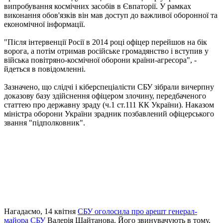
випробування космічних засобів в Євпаторії. У рамках
виконання обов'язків він мав доступ до важливої ​​оборонної та
економічної інформації.
"Після інтервенції Росії в 2014 році офіцер перейшов на бік
ворога, а потім отримав російське громадянство і вступив у
війська повітряно-космічної оборони країни-агресора", -
йдеться в повідомленні.
Зазначено, що слідчі і кіберспеціалісти СБУ зібрали вичерпну
доказову базу здійснення офіцером злочину, передбаченого
статтею про державну зраду (ч.1 ст.111 КК України). Наказом
міністра оборони України зрадник позбавлений офіцерського
звання "підполковник".
Нагадаємо, 14 квітня
СБУ оголосила про арешт генерал-
майора СБУ
Валерія Шайтанова. Його звинувачують в тому,