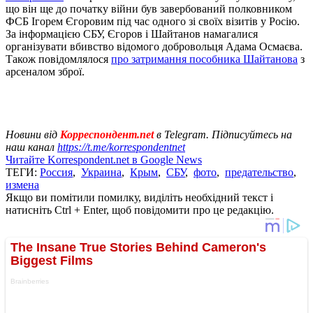
що він ще до початку війни був завербований полковником
ФСБ Ігорем Єгоровим під час одного зі своїх візитів у Росію.
За інформацією СБУ, Єгоров і Шайтанов намагалися
організувати вбивство відомого добровольця Адама Осмаєва.
Також повідомлялося
про затримання пособника Шайтанова
з
арсеналом зброї.
Новини від
Корреспондент.net
в Telegram. Підписуйтесь на
наш канал
https://t.me/korrespondentnet
Читайте Korrespondent.net в Google News
ТЕГИ:
Россия
,
Украина
,
Крым
,
СБУ
,
фото
,
предательство
,
измена
Якщо ви помітили помилку, виділіть необхідний текст і
натисніть Ctrl + Enter, щоб повідомити про це редакцію.