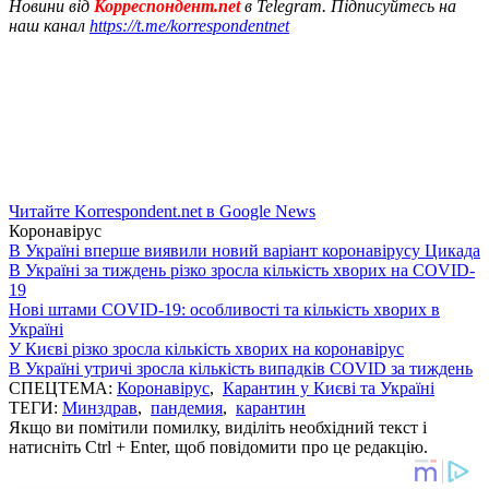
Новини від
Корреспондент.net
в Telegram. Підписуйтесь на
наш канал
https://t.me/korrespondentnet
Читайте Korrespondent.net в Google News
Коронавірус
В Україні вперше виявили новий варіант коронавірусу Цикада
В Україні за тиждень різко зросла кількість хворих на COVID-
19
Нові штами COVID-19: особливості та кількість хворих в
Україні
У Києві різко зросла кількість хворих на коронавірус
В Україні утричі зросла кількість випадків COVID за тиждень
СПЕЦТЕМА:
Коронавірус
,
Карантин у Києві та Україні
ТЕГИ:
Минздрав
,
пандемия
,
карантин
Якщо ви помітили помилку, виділіть необхідний текст і
натисніть Ctrl + Enter, щоб повідомити про це редакцію.