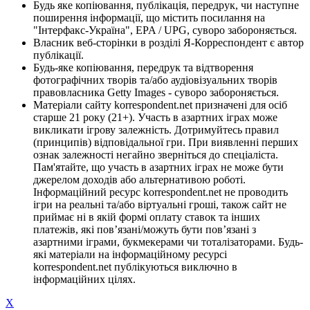
Будь яке копіювання, публікація, передрук, чи наступне
поширення інформації, що містить посилання на
"Інтерфакс-Україна", EPA / UPG, суворо забороняється.
Власник веб-сторінки в розділі Я-Корреспондент є автор
публікації.
Будь-яке копіювання, передрук та відтворення
фотографічних творів та/або аудіовізуальних творів
правовласника Getty Images - суворо забороняється.
Матеріали сайту korrespondent.net призначені для осіб
старше 21 року (21+). Участь в азартних іграх може
викликати ігрову залежність. Дотримуйтесь правил
(принципів) відповідальної гри. При виявленні перших
ознак залежності негайно зверніться до спеціаліста.
Пам'ятайте, що участь в азартних іграх не може бути
джерелом доходів або альтернативою роботі.
Інформаційний ресурс korrespondent.net не проводить
ігри на реальні та/або віртуальні гроші, також сайт не
приймає ні в якій формі оплату ставок та інших
платежів, які пов’язані/можуть бути пов’язані з
азартними іграми, букмекерами чи тоталізаторами. Будь-
які матеріали на інформаційному ресурсі
korrespondent.net публікуються виключно в
інформаційних цілях.
X