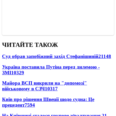
ЧИТАЙТЕ ТАКОЖ
Суд обрав запобіжний захід Стефанішиній
21148
Україна поставила Путіна перед дилемою -
ЗМІ
10329
Майора ВСП викрили на "допомозі"
військовому в СЗЧ
10317
Київ про рішення Швеції щодо судна: Це
прецедент
7594
На Київщині сталося групове зґвалтування 21-