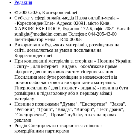
Редакція
© 2000-2026, Korrespondent.net
Суб'єкт у сфері онлайн-медіа Назва онлайн-медіа –
«КореспонденТ.net» Адреса: 02091, місто Київ,
ХАРКІВСЬКЕ ШОСЕ, будинок 172-Б, офіс 208/1 E-mail:
sunlight@mediadim.com.ua
Телефон: 044-205-43-00
Ідентифікатор медіа – R40-06068
Використання будь-яких матеріалів, розміщених на
сайті, дозволяється за умови посилання на
Корреспондент.net.
При копіюванні матеріалів зі сторінки « Новини України
і світу» , для інтернет - видань - обов'язкове пряме
відкрите для пошукових систем гіперпосилання .
Посилання має бути розміщена в незалежності від
повного або часткового використання матеріалів.
Гіперпосилання ( для інтернет - видань) - повинна бути
розміщена в підзаголовку або в першому абзаці
матеріалу.
Новини з позначками "Думка", "Експертиза", "Заява",
"Регіони", "Гроші", "Влада", "Вибори", "Тест-драйв",
"Спецпроекти", "Промо" публікуються на правах
реклами.
Розділ Спецпроекти створюється спільно з
комерційними партнерами.