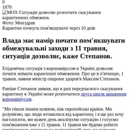
0
1870
Фото: Минздрав
Карантин почнуть пом'якшувати через 10 днів
Влада має намір почати пом'якшувати
обмежувальні заходи з 11 травня,
ситуація дозволяє, каже Степанов.
Епідемічна ситуація з коронавірусом в Україні дозволяє
почати знімати карантинні обмеження. Про це в п'ятницю, 1
травня, заявив міністр охорони здоров'я Максим Степанов.
Раніше Степанов заявив, що в разі передчасного скасування
карантину в Україні може розпочатися
друга хвиля зараження
коронавірусом
.
"Ми пішли іншим шляхом, ніж європейські країни. Ми
розуміємо, що люди втомилися від карантину, і я ще раз хочу
наголосити, ми кожен день аналізуємо ситуацію і готуємо
пом'якшення вже з 11 травня. 11 травня ми будемо робити
пом'якшення, оскільки на сьогоднішній день це дозволяє