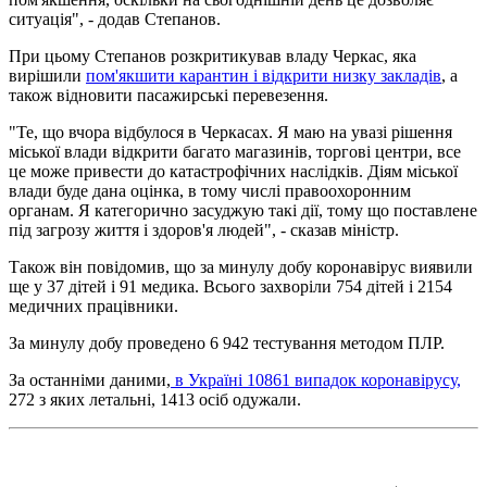
ситуація", - додав Степанов.
При цьому Степанов розкритикував владу Черкас, яка
вирішили
пом'якшити карантин і відкрити низку закладів
, а
також відновити пасажирські перевезення.
"Те, що вчора відбулося в Черкасах. Я маю на увазі рішення
міської влади відкрити багато магазинів, торгові центри, все
це може привести до катастрофічних наслідків. Діям міської
влади буде дана оцінка, в тому числі правоохоронним
органам. Я категорично засуджую такі дії, тому що поставлене
​​під загрозу життя і здоров'я людей", - сказав міністр.
Також він повідомив, що за минулу добу коронавірус виявили
ще у 37 дітей і 91 медика. Всього захворіли 754 дітей і 2154
медичних працівники.
За минулу добу проведено 6 942 тестування методом ПЛР.
За останніми даними,
в Україні 10861 випадок коронавірусу,
272 з яких летальні, 1413 осіб одужали.