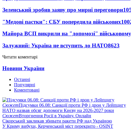
Зеленський зробив заяву про мирні переговори
10
"Медові пастки": СБУ попередила військових
100
Майора ВСП викрили на "допомозі" військовому
Залужний: Україна не вступить до НАТО
8623
Читати коментарі
Новини України
Останні
Популярні
Коментовані
Сюжет
Підсумки 06.08: Санкції проти РФ і дрон у Лейпцигу
НАТО назвав обсяг допомоги Києву на 2026-2027 роки
Сюжет
Вторгнення Росії в Україну. Онлайн
Сікорський закликав збивати ракети РФ над Україною
У Криму вибухи, Керченський міст перекрито - OSINT