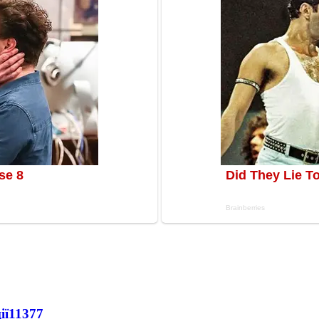
ії
11377