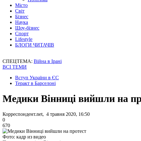
Місто
Світ
Бізнес
Наука
Шоу-бізнес
Спорт
Lifestyle
БЛОГИ ЧИТАЧІВ
СПЕЦТЕМА:
Війна в Ірані
ВСІ ТЕМИ
Вступ України в ЄС
Теракт в Барселоні
Медики Вінниці вийшли на пр
Корреспондент.net, 4 травня 2020, 16:50
0
670
Фото: кадр из видео