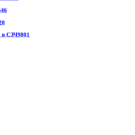
546
20
 в СЗЧ
9801