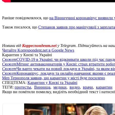
Раніше повідомлялося, що
на Вінниччині коронавірус виявили 
Також писалося, що
Степанов заявив про маніпуляції з зарплата
Новини від
Корреспондент.net
у Telegram. Підписуйтесь на на
Читайте Korrespondent.net в Google News
Карантин у Києві та Україні
Сюжет
COVID-19 в Україні: чи відкривати школи під час панде
Сюжет
Мітинг антивакцинаторів у Києві: страх втратити робо
Сюжет
Чи варто чекати на новий локдаун в Україні, та яким ві
Сюжет
Коронавірус, локдаун та онлайн-навчання: якими є реал
Мер Тернополя заявив, що карантин у місті буде посилено
СПЕЦТЕМА:
Карантин у Києві та Україні
ТЕГИ:
протесты
,
Винница
,
медики
,
видео
,
врачи
,
карантин
Якщо ви помітили помилку, виділіть необхідний текст і натисніт