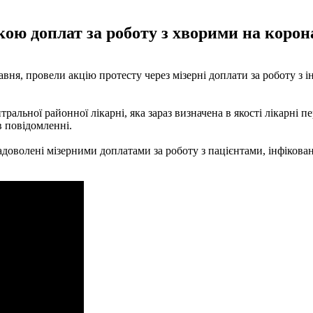
кою доплат за роботу з хворими на корон
авня, провели акцію протесту через мізерні доплати за роботу з 
льної районної лікарні, яка зараз визначена в якості лікарні пер
в повідомленні.
адоволені мізерними доплатами за роботу з пацієнтами, інфікова