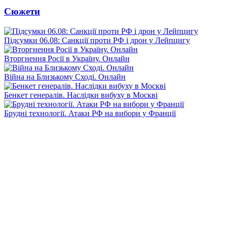
Сюжети
Підсумки 06.08: Санкції проти РФ і дрон у Лейпцигу
Вторгнення Росії в Україну. Онлайн
Війна на Близькому Сході. Онлайн
Бенкет генералів. Наслідки вибуху в Москві
Брудні технології. Атаки РФ на вибори у Франції