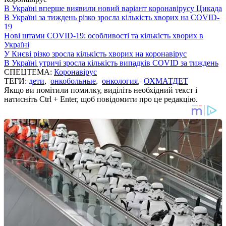
В Україні вперше виявили новий варіант коронавірусу Цикада
В Україні за тиждень різко зросла кількість хворих на COVID-
19
Нові штами COVID-19: особливості та кількість хворих в
Україні
У Києві різко зросла кількість хворих на коронавірус
В Україні утричі зросла кількість випадків COVID за тиждень
СПЕЦТЕМА:
Коронавірус
ТЕГИ:
дети
,
онкобольные
,
онкология
,
ОХМАТДЕТ
Якщо ви помітили помилку, виділіть необхідний текст і
натисніть Ctrl + Enter, щоб повідомити про це редакцію.