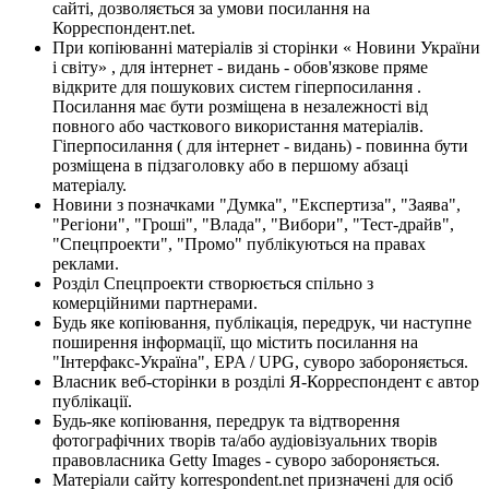
сайті, дозволяється за умови посилання на
Корреспондент.net.
При копіюванні матеріалів зі сторінки « Новини України
і світу» , для інтернет - видань - обов'язкове пряме
відкрите для пошукових систем гіперпосилання .
Посилання має бути розміщена в незалежності від
повного або часткового використання матеріалів.
Гіперпосилання ( для інтернет - видань) - повинна бути
розміщена в підзаголовку або в першому абзаці
матеріалу.
Новини з позначками "Думка", "Експертиза", "Заява",
"Регіони", "Гроші", "Влада", "Вибори", "Тест-драйв",
"Спецпроекти", "Промо" публікуються на правах
реклами.
Розділ Спецпроекти створюється спільно з
комерційними партнерами.
Будь яке копіювання, публікація, передрук, чи наступне
поширення інформації, що містить посилання на
"Інтерфакс-Україна", EPA / UPG, суворо забороняється.
Власник веб-сторінки в розділі Я-Корреспондент є автор
публікації.
Будь-яке копіювання, передрук та відтворення
фотографічних творів та/або аудіовізуальних творів
правовласника Getty Images - суворо забороняється.
Матеріали сайту korrespondent.net призначені для осіб