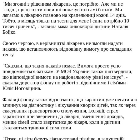
"Ми згодні з рішенням лікарень, це потрібно. Але ми не
згодні, що ці тести повинні оплачувати самі батьки. Ми
лягаємо в лікарню планово на крапельниці кожні 14 днів.
Тобто, в місяць тільки на тести для мене і сина потрібно 10
тисяч гривень", - заявила мама онкохворої дитини Наталія
Бойко.
Своєю чергою, в керівництві лікарень не змогли надати
накази, що встановлюють відповідну вимогу про складання
тесту.
"Сказали, що таких наказів немає. Вимога просто усно
повідомляється батькам. У МОЗ України також підтвердили,
що відповідної вимоги на національному рівні не існує", -
сказала директор фонду по роботі з підопічними і сім'ями
Юлія Ноговіцина.
Фахівці фонду також відзначають, що карантин уже негативно
вплинув на діагностику і лікування хворих дітей, так як через
скасування транспортного сполучення, ізоляції, страх
заразитися при зверненні до лікарні, зменшення доходів,
менше сімей стало звертатися до лікаря, коли в дитини
з'являються тривожні симптоми.
"Отже, ці діти будуть діагностовані пізніше, в запущеній