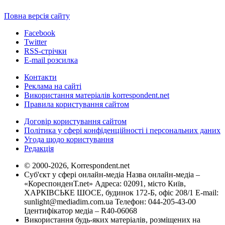
Повна версія сайту
Facebook
Twitter
RSS-стрічки
E-mail розсилка
Контакти
Реклама на сайті
Використання матеріалів korrespondent.net
Правила користування сайтом
Договір користування сайтом
Політика у сфері конфіденційності і персональних даних
Угода щодо користування
Редакція
© 2000-2026, Korrespondent.net
Суб'єкт у сфері онлайн-медіа Назва онлайн-медіа –
«КореспонденТ.net» Адреса: 02091, місто Київ,
ХАРКІВСЬКЕ ШОСЕ, будинок 172-Б, офіс 208/1 E-mail:
sunlight@mediadim.com.ua
Телефон: 044-205-43-00
Ідентифікатор медіа – R40-06068
Використання будь-яких матеріалів, розміщених на