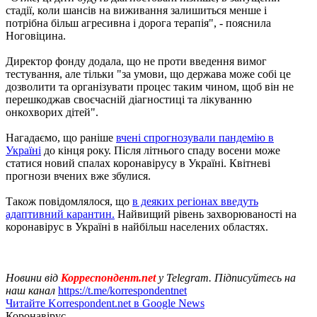
стадії, коли шансів на виживання залишиться менше і
потрібна більш агресивна і дорога терапія", - пояснила
Ноговіцина.
Директор фонду додала, що не проти введення вимог
тестування, але тільки "за умови, що держава може собі це
дозволити та організувати процес таким чином, щоб він не
перешкоджав своєчасній діагностиці та лікуванню
онкохворих дітей".
Нагадаємо, що раніше
вчені спрогнозували пандемію в
Україні
до кінця року. Після літнього спаду восени може
статися новий спалах коронавірусу в Україні. Квітневі
прогнози вчених вже збулися.
Також повідомлялося, що
в деяких регіонах введуть
адаптивний карантин.
Найвищий рівень захворюваності на
коронавірус в Україні в найбільш населених областях.
Новини від
Корреспондент.net
у Telegram. Підписуйтесь на
наш канал
https://t.me/korrespondentnet
Читайте Korrespondent.net в Google News
Коронавірус