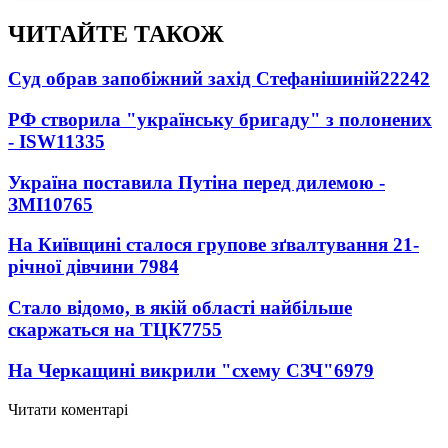
ЧИТАЙТЕ ТАКОЖ
Суд обрав запобіжний захід Стефанішиній
22242
РФ створила "українську бригаду" з полонених
- ISW
11335
Україна поставила Путіна перед дилемою -
ЗМІ
10765
На Київщині сталося групове зґвалтування 21-
річної дівчини
7984
Стало відомо, в якій області найбільше
скаржаться на ТЦК
7755
На Черкащині викрили "схему СЗЧ"
6979
Читати коментарі