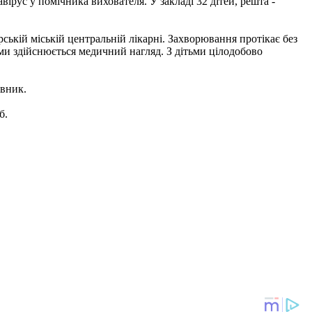
ірус у помічника вихователя. У закладі 32 дітей, решта -
рській міській центральній лікарні. Захворювання протікає без
ими здійснюється медичний нагляд. З дітьми цілодобово
івник.
б.