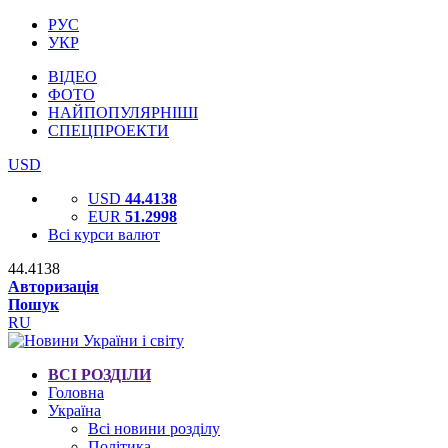
РУС
УКР
ВІДЕО
ФОТО
НАЙПОПУЛЯРНІШІ
СПЕЦПРОЕКТИ
USD
USD
44.4138
EUR
51.2998
Всі курси валют
44.4138
Авторизація
Пошук
RU
ВСІ РОЗДІЛИ
Головна
Україна
Всі новини розділу
Політика