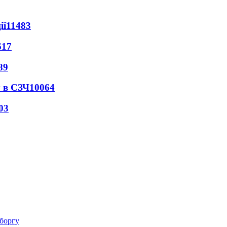
ії
11483
617
89
 в СЗЧ
10064
03
 боргу