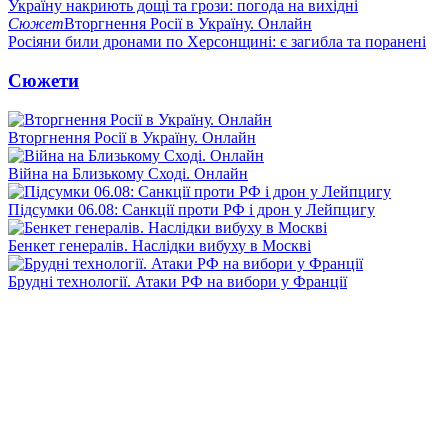
Україну накриють дощі та грози: погода на вихідні
Сюжет
Вторгнення Росії в Україну. Онлайн
Росіяни били дронами по Херсонщині: є загибла та поранені
Сюжети
Вторгнення Росії в Україну. Онлайн
Війна на Близькому Сході. Онлайн
Підсумки 06.08: Санкції проти РФ і дрон у Лейпцигу
Бенкет генералів. Наслідки вибуху в Москві
Брудні технології. Атаки РФ на вибори у Франції