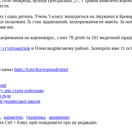
 село Мокрець, вулиця Центральна, 27, 1 травня виявлено коронав
ести.
х і одна дитина. Учень 5 класу знаходиться на лікуванні в Брова
и ізольовані. Їх стан задовільний, захворювання не мають. За н
зав він.
хворювання на коронавірус, з них 78 дітей та 101 медичний прац
 з гуртожитків
в Олександрівському районі. Захворіло вже 11 осі
ш канал
https://t.me/korrespondentnet
мії
ту або стати роботами
н буде
ії української школи
я
,
карантин
,
украинка
,
заражение
ь Ctrl + Enter, щоб повідомити про це редакцію.