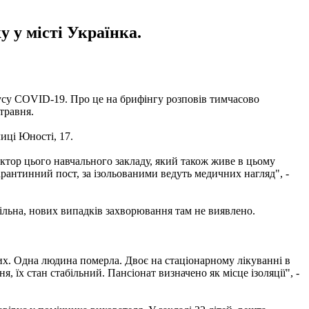
 у місті Українка.
ірусу COVID-19. Про це на брифінгу розповів тимчасово
травня.
иці Юності, 17.
ектор цього навчального закладу, який також живе в цьому
арантинний пост, за ізольованими ведуть медичних нагляд", -
більна, нових випадків захворювання там не виявлено.
чних. Одна людина померла. Двоє на стаціонарному лікуванні в
, їх стан стабільний. Пансіонат визначено як місце ізоляції", -