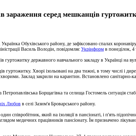
ів зараження серед мешканців гуртожитку
ті Українка Обухівського району, де зафіксовано спалах коронав
іністрації Василь Володін, повідомляє
Укрінформ
в понеділок, 4 
в гуртожитку державного навчального закладу в Українці на вул
в гуртожитку. Хворі ізольовані на два тижні, в тому числі і дир
з хворими. Заклад закрили на карантин. Встановлено санітарно-к
ла Петропавлівська Борщагівка та селища Гостомель ситуація ста
тніх Любов
в селі Зазим'я Броварського району.
один співробітник, який на ізоляції в пансіонаті, і п'ять підопі
аглядом медичних працівників пансіонату. Їм призначено лікування