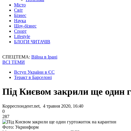
Місто
Світ
Бізнес
Наука
Шоу-бізнес
Спорт
Lifestyle
БЛОГИ ЧИТАЧІВ
СПЕЦТЕМА:
Війна в Ірані
ВСІ ТЕМИ
Вступ України в ЄС
Теракт в Барселоні
Під Києвом закрили ще один 
Корреспондент.net, 4 травня 2020, 16:40
0
287
Фото: Укринформ