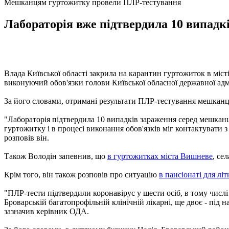
Мешканцям гуртожитку провели ПЛР-тестування
Лабораторія вже підтвердила 10 випадк
Влада Київської області закрила на карантин гуртожиток в міс
виконуючий обов'язки голови Київської обласної державної адм
За його словами, отримані результати ПЛР-тестування мешканці
"Лабораторія підтвердила 10 випадків зараження серед мешканці
гуртожитку і в процесі виконання обов'язків міг контактувати 
розповів він.
Також Володін запевнив, що
в гуртожитках міста Вишневе
, се
Крім того, він також розповів про ситуацію
в пансіонаті для лі
"ПЛР-тести підтвердили коронавірус у шести осіб, в тому числі 
Броварській багатопрофільній клінічній лікарні, ще двоє - під н
зазначив керівник ОДА.