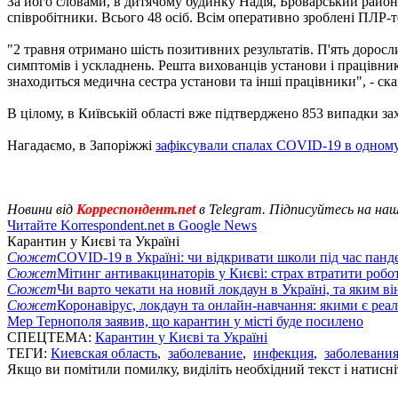
За його словами, в дитячому будинку Надія, Броварський район,
співробітники. Всього 48 осіб. Всім оперативно зроблені ПЛР-т
"2 травня отримано шість позитивних результатів. П'ять доросли
симптомів і ускладнень. Решта вихованців установи і працівник
знаходиться медична сестра установи та інші працівники", - ска
В цілому, в Київській області вже підтверджено 853 випадки за
Нагадаємо, в Запоріжжі
зафіксували спалах COVID-19 в одному
Новини від
Корреспондент.net
в Telegram. Підписуйтесь на на
Читайте Korrespondent.net в Google News
Карантин у Києві та Україні
Сюжет
COVID-19 в Україні: чи відкривати школи під час панде
Сюжет
Мітинг антивакцинаторів у Києві: страх втратити робо
Сюжет
Чи варто чекати на новий локдаун в Україні, та яким ві
Сюжет
Коронавірус, локдаун та онлайн-навчання: якими є реал
Мер Тернополя заявив, що карантин у місті буде посилено
СПЕЦТЕМА:
Карантин у Києві та Україні
ТЕГИ:
Киевская область
,
заболевание
,
инфекция
,
заболевани
Якщо ви помітили помилку, виділіть необхідний текст і натисніт