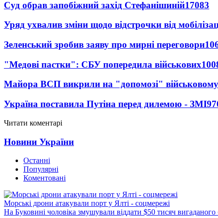
Суд обрав запобіжний захід Стефанішиній
17083
Уряд ухвалив зміни щодо відстрочки від мобілізац
Зеленський зробив заяву про мирні переговори
10
"Медові пастки": СБУ попередила військових
100
Майора ВСП викрили на "допомозі" військовому
Україна поставила Путіна перед дилемою - ЗМІ
97
Читати коментарі
Новини України
Останні
Популярні
Коментовані
Морські дрони атакували порт у Ялті - соцмережі
На Буковині чоловіка змушували віддати $50 тисяч вигаданого