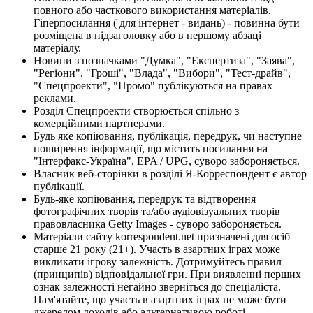
повного або часткового використання матеріалів.
Гіперпосилання ( для інтернет - видань) - повинна бути
розміщена в підзаголовку або в першому абзаці
матеріалу.
Новини з позначками "Думка", "Експертиза", "Заява",
"Регіони", "Гроші", "Влада", "Вибори", "Тест-драйв",
"Спецпроекти", "Промо" публікуються на правах
реклами.
Розділ Спецпроекти створюється спільно з
комерційними партнерами.
Будь яке копіювання, публікація, передрук, чи наступне
поширення інформації, що містить посилання на
"Інтерфакс-Україна", EPA / UPG, суворо забороняється.
Власник веб-сторінки в розділі Я-Корреспондент є автор
публікації.
Будь-яке копіювання, передрук та відтворення
фотографічних творів та/або аудіовізуальних творів
правовласника Getty Images - суворо забороняється.
Матеріали сайту korrespondent.net призначені для осіб
старше 21 року (21+). Участь в азартних іграх може
викликати ігрову залежність. Дотримуйтесь правил
(принципів) відповідальної гри. При виявленні перших
ознак залежності негайно зверніться до спеціаліста.
Пам'ятайте, що участь в азартних іграх не може бути
джерелом доходів або альтернативою роботі.