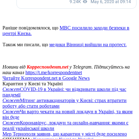
Раніше повідомлялося, що
МВС посилило заходи безпеки в
центрі Києва.
Також ми писали, що
медики Вінниці вийшли на протест.
Новини від
Корреспондент.net
у Telegram. Підписуйтесь на
наш канал
https://t.me/korrespondentnet
Читайте Korrespondent.net в Google News
Карантин у Києві та Україні
Сюжет
COVID-19 в Україні: чи відкривати школи під час
пандемії
Сюжет
Мітинг антивакцинаторів у Києві: страх втратити
роботу або стати роботами
Сюжет
Чи варто чекати на новий локдаун в Україні, та яким
він буде
Сюжет
Коронавірус, локдаун та онлайн-навчання: якими є
реалії української школи
Мер Тернополя заявив, що карантин у місті буде посилено