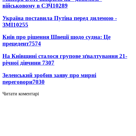
військовому в СЗЧ
10289
Україна поставила Путіна перед дилемою -
ЗМІ
10255
Київ про рішення Швеції щодо судна: Це
прецедент
7574
На Київщині сталося групове зґвалтування 21-
річної дівчини
7307
Зеленський зробив заяву про мирні
переговори
7030
Читати коментарі