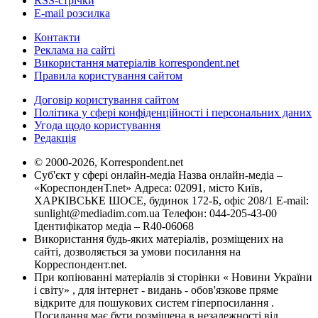
RSS-стрічки
E-mail розсилка
Контакти
Реклама на сайті
Використання матеріалів korrespondent.net
Правила користування сайтом
Договір користування сайтом
Політика у сфері конфіденційності і персональних даних
Угода щодо користування
Редакція
© 2000-2026, Korrespondent.net
Суб'єкт у сфері онлайн-медіа Назва онлайн-медіа –
«КореспонденТ.net» Адреса: 02091, місто Київ,
ХАРКІВСЬКЕ ШОСЕ, будинок 172-Б, офіс 208/1 E-mail:
sunlight@mediadim.com.ua
Телефон: 044-205-43-00
Ідентифікатор медіа – R40-06068
Використання будь-яких матеріалів, розміщених на
сайті, дозволяється за умови посилання на
Корреспондент.net.
При копіюванні матеріалів зі сторінки « Новини України
і світу» , для інтернет - видань - обов'язкове пряме
відкрите для пошукових систем гіперпосилання .
Посилання має бути розміщена в незалежності від