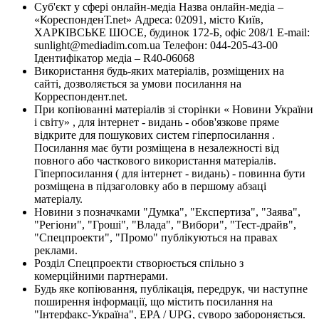
Суб'єкт у сфері онлайн-медіа Назва онлайн-медіа –
«КореспонденТ.net» Адреса: 02091, місто Київ,
ХАРКІВСЬКЕ ШОСЕ, будинок 172-Б, офіс 208/1 E-mail:
sunlight@mediadim.com.ua
Телефон: 044-205-43-00
Ідентифікатор медіа – R40-06068
Використання будь-яких матеріалів, розміщених на
сайті, дозволяється за умови посилання на
Корреспондент.net.
При копіюванні матеріалів зі сторінки « Новини України
і світу» , для інтернет - видань - обов'язкове пряме
відкрите для пошукових систем гіперпосилання .
Посилання має бути розміщена в незалежності від
повного або часткового використання матеріалів.
Гіперпосилання ( для інтернет - видань) - повинна бути
розміщена в підзаголовку або в першому абзаці
матеріалу.
Новини з позначками "Думка", "Експертиза", "Заява",
"Регіони", "Гроші", "Влада", "Вибори", "Тест-драйв",
"Спецпроекти", "Промо" публікуються на правах
реклами.
Розділ Спецпроекти створюється спільно з
комерційними партнерами.
Будь яке копіювання, публікація, передрук, чи наступне
поширення інформації, що містить посилання на
"Інтерфакс-Україна", EPA / UPG, суворо забороняється.