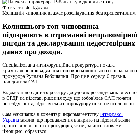
Фото: president.gov.ua
Колишній чиновник вважає розслідування безперспективним
Колишнього топ-чиновника
підозрюють в отриманні неправомірної
вигоди та декларування недостовірних
даних про доходи.
Спеціалізована антикорупційна прокуратура почала
кримінальне провадження стосовно колишнього генерального
прокурора Руслана Рябошапки. Про це в середу, 6 травня,
повідомила САП.
Відомості до єдиного реєстру досудових розслідувань внесено
в ЄРДР на підставі рішення суду, що зобов'язав САП почати
розслідування, підозру екс-генпрокурору поки не оголошено.
Сам Рябошапка в коментарі інформагентству
Інтерфакс-
Україна
заявив, що провадження відкрито на підставі заяви
одного зі звільнених прокурорів, який, за його словами,
ймовірно, образився.