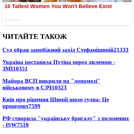
ЧИТАЙТЕ ТАКОЖ
Суд обрав запобіжний захід Стефанішиній
21333
Україна поставила Путіна перед дилемою -
ЗМІ
10351
Майора ВСП викрили на "допомозі"
військовому в СЗЧ
10323
Київ про рішення Швеції щодо судна: Це
прецедент
7599
РФ створила "українську бригаду" з полонених
- ISW
7510