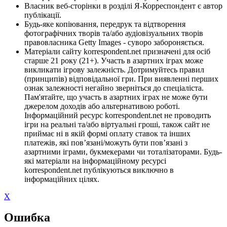
Власник веб-сторінки в розділі Я-Корреспондент є автор
публікації.
Будь-яке копіювання, передрук та відтворення
фотографічних творів та/або аудіовізуальних творів
правовласника Getty Images - суворо забороняється.
Матеріали сайту korrespondent.net призначені для осіб
старше 21 року (21+). Участь в азартних іграх може
викликати ігрову залежність. Дотримуйтесь правил
(принципів) відповідальної гри. При виявленні перших
ознак залежності негайно зверніться до спеціаліста.
Пам'ятайте, що участь в азартних іграх не може бути
джерелом доходів або альтернативою роботі.
Інформаційний ресурс korrespondent.net не проводить
ігри на реальні та/або віртуальні гроші, також сайт не
приймає ні в якій формі оплату ставок та інших
платежів, які пов’язані/можуть бути пов’язані з
азартними іграми, букмекерами чи тоталізаторами. Будь-
які матеріали на інформаційному ресурсі
korrespondent.net публікуються виключно в
інформаційних цілях.
X
Ошибка