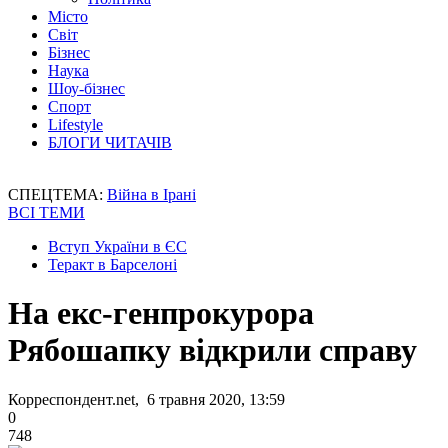
Місто
Світ
Бізнес
Наука
Шоу-бізнес
Спорт
Lifestyle
БЛОГИ ЧИТАЧІВ
СПЕЦТЕМА:
Війна в Ірані
ВСІ ТЕМИ
Вступ України в ЄС
Теракт в Барселоні
На екс-генпрокурора
Рябошапку відкрили справу
Корреспондент.net, 6 травня 2020, 13:59
0
748