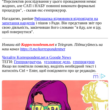
"Перспектив розслідування у цього провадження немає
жодних, але САП і НАБУ повинні виконати формальні
процедури", - сказав екс-генпрокурор.
Нагадаємо, раніше
Рябошапка відмовився відповідати на
запитання нардепів
і пішов з Ради. Він представив звіт про
свою діяльність, закінчивши його словами "я йду, але я іду,
щоб повернутися".
Новини від
Корреспондент.net
в Telegram. Підписуйтесь на
наш канал
https://t.me/korrespondentnet
Читайте Korrespondent.net в Google News
ТЕГИ:
Генпрокуратура
,
уголовное дело
,
генпрокурор
Якщо ви помітили помилку, виділіть необхідний текст і
натисніть Ctrl + Enter, щоб повідомити про це редакцію.