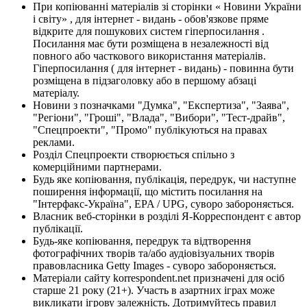
При копіюванні матеріалів зі сторінки « Новини України
і світу» , для інтернет - видань - обов'язкове пряме
відкрите для пошукових систем гіперпосилання .
Посилання має бути розміщена в незалежності від
повного або часткового використання матеріалів.
Гіперпосилання ( для інтернет - видань) - повинна бути
розміщена в підзаголовку або в першому абзаці
матеріалу.
Новини з позначками "Думка", "Експертиза", "Заява",
"Регіони", "Гроші", "Влада", "Вибори", "Тест-драйв",
"Спецпроекти", "Промо" публікуються на правах
реклами.
Розділ Спецпроекти створюється спільно з
комерційними партнерами.
Будь яке копіювання, публікація, передрук, чи наступне
поширення інформації, що містить посилання на
"Інтерфакс-Україна", EPA / UPG, суворо забороняється.
Власник веб-сторінки в розділі Я-Корреспондент є автор
публікації.
Будь-яке копіювання, передрук та відтворення
фотографічних творів та/або аудіовізуальних творів
правовласника Getty Images - суворо забороняється.
Матеріали сайту korrespondent.net призначені для осіб
старше 21 року (21+). Участь в азартних іграх може
викликати ігрову залежність. Дотримуйтесь правил