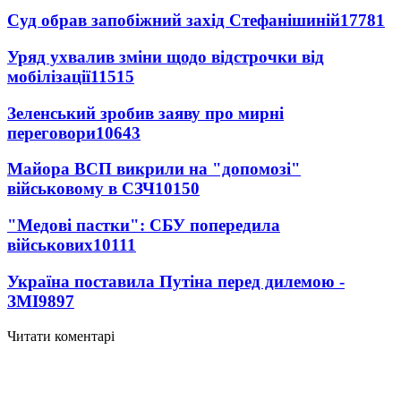
Суд обрав запобіжний захід Стефанішиній
17781
Уряд ухвалив зміни щодо відстрочки від
мобілізації
11515
Зеленський зробив заяву про мирні
переговори
10643
Майора ВСП викрили на "допомозі"
військовому в СЗЧ
10150
"Медові пастки": СБУ попередила
військових
10111
Україна поставила Путіна перед дилемою -
ЗМІ
9897
Читати коментарі