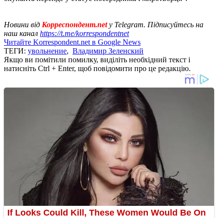
Новини від
Корреспондент.net
у Telegram. Підписуйтесь на
наш канал
https://t.me/korrespondentnet
Читайте Korrespondent.net в Google News
ТЕГИ:
увольнение
,
Владимир Зеленский
Якщо ви помітили помилку, виділіть необхідний текст і
натисніть Ctrl + Enter, щоб повідомити про це редакцію.