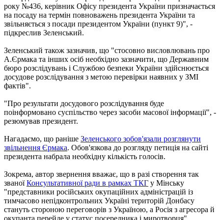
року №436, керівник Офісу президента України призначається
на посаду на термін повноважень президента України та
звільняється з посади президентом України (пункт 9)", -
підкреслив Зеленський.
Зеленський також зазначив, що "стосовно висловлювань про
А.Єрмака та інших осіб необхідно зазначити, що Державним
бюро розслідувань і Службою безпеки України здійснюється
досудове розслідування з метою перевірки наявних у ЗМІ
фактів".
"Про результати досудового розслідування буде
поінформовано суспільство через засоби масової інформації", -
резюмував президент.
Нагадаємо, що раніше
Зеленського зобов'язали розглянути
звільнення Єрмака
. Обов'язкова до розгляду петиція на сайті
президента набрала необхідну кількість голосів.
Зокрема, автор звернення вважає, що в разі створення так
званої
Консультативної ради в рамках ТКГ
у Мінську
"представники російських окупаційних адміністрацій із
тимчасово непідконтрольних Україні територій Донбасу
стануть стороною переговорів з Україною, а Росія з агресора й
окупанта перейде у статус посередника і миротворця".