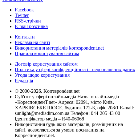
Facebook
Twitter
RSS-стрічки
E-mail розсилка
Контакти
Реклама на сайті
Використання матеріалів korrespondent.net
Правила користування сайтом
Договір користування сайтом
Політика у сфері конфіденційності і персональних даних
Угода щодо користування
Редакція
© 2000-2026, Korrespondent.net
Суб'єкт у сфері онлайн-медіа Назва онлайн-медіа –
«КореспонденТ.net» Адреса: 02091, місто Київ,
ХАРКІВСЬКЕ ШОСЕ, будинок 172-Б, офіс 208/1 E-mail:
sunlight@mediadim.com.ua
Телефон: 044-205-43-00
Ідентифікатор медіа – R40-06068
Використання будь-яких матеріалів, розміщених на
сайті, дозволяється за умови посилання на
Корреспондент.net.